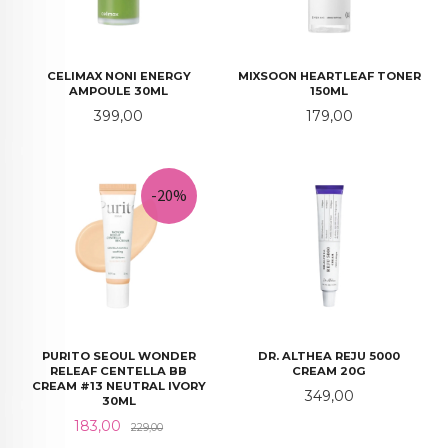
CELIMAX NONI ENERGY
MIXSOON HEARTLEAF TONER
AMPOULE 30ML
150ML
Pris
Pris
399,00
179,00
-20%
PURITO SEOUL WONDER
DR. ALTHEA REJU 5000
RELEAF CENTELLA BB
CREAM 20G
CREAM #13 NEUTRAL IVORY
Pris
349,00
30ML
Tilbud
Rabatt
183,00
229,00