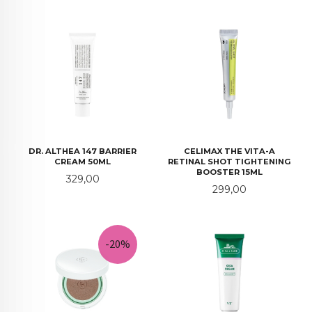
DR. ALTHEA 147 BARRIER
CELIMAX THE VITA-A
CREAM 50ML
RETINAL SHOT TIGHTENING
BOOSTER 15ML
Pris
329,00
Pris
299,00
-20%