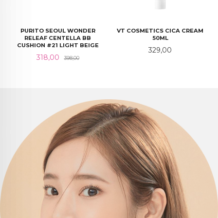
PURITO SEOUL WONDER
VT COSMETICS CICA CREAM
RELEAF CENTELLA BB
50ML
CUSHION #21 LIGHT BEIGE
Pris
329,00
Tilbud
Rabatt
318,00
398,00