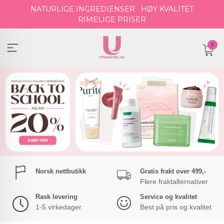
Gå
NATURLIGE INGREDIENSER
HØY KVALITET
til
RIMELIGE PRISER
innholdet
0
Norsk nettbutikk
Gratis frakt over 499,-
Flere fraktalternativer
Rask levering
Service og kvalitet
1-5 virkedager
Best på pris og kvalitet