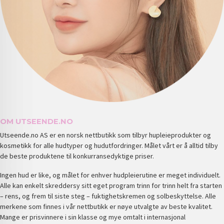
OM UTSEENDE.NO
Utseende.no AS er en norsk nettbutikk som tilbyr hupleieprodukter og
kosmetikk for alle hudtyper og hudutfordringer. Målet vårt er å alltid tilby
de beste produktene til konkurransedyktige priser.
Ingen hud er like, og målet for enhver hudpleierutine er meget individuelt.
Alle kan enkelt skreddersy sitt eget program trinn for trinn helt fra starten
– rens, og frem til siste steg – fuktighetskremen og solbeskyttelse. Alle
merkene som finnes i vår nettbutikk er nøye utvalgte av beste kvalitet.
Mange er prisvinnere i sin klasse og mye omtalt i internasjonal