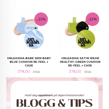
-21%
-21%
UNLEASHIA BABE SKIN BABY
UNLEASHIA SATIN WEAR
BLUE CUSHION RE-FEEL +
HEALTHY-GREEN CUSHION
CASE
RE-FEEL + CASE
Tilbud
Rabatt@
Tilbud
Rabatt@
378,00
378,00
477,00
477,00