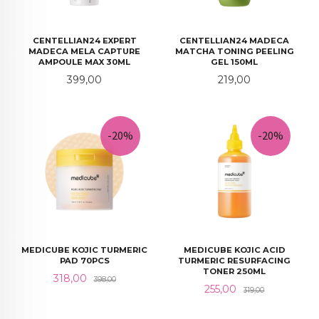
CENTELLIAN24 EXPERT
CENTELLIAN24 MADECA
MADECA MELA CAPTURE
MATCHA TONING PEELING
AMPOULE MAX 30ML
GEL 150ML
Pris
Pris
399,00
219,00
-20%
-20%
MEDICUBE KOJIC TURMERIC
MEDICUBE KOJIC ACID
PAD 70PCS
TURMERIC RESURFACING
TONER 250ML
Tilbud
Rabatt
318,00
398,00
Tilbud
Rabatt
255,00
319,00