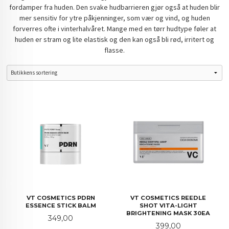
fordamper fra huden. Den svake hudbarrieren gjør også at huden blir
mer sensitiv for ytre påkjenninger, som vær og vind, og huden
forverres ofte i vinterhalvåret. Mange med en tørr hudtype føler at
huden er stram og lite elastisk og den kan også bli rød, irritert og
flasse.
VT COSMETICS PDRN
VT COSMETICS REEDLE
ESSENCE STICK BALM
SHOT VITA-LIGHT
BRIGHTENING MASK 30EA
Pris
349,00
Pris
399,00