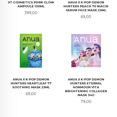
VT COSMETICS PDRN GLOW
ANUA X K-POP DEMON
AMPOULE 100ML
HUNTERS PEACH 70 NIACIN
SERUM FACE MASK 25ML
Pris
399,00
Pris
69,00
ANUA X K-POP DEMON
ANUA X K-POP DEMON
HUNTERS HEARTLEAF 77
HUNTERS ETERNAL
SOOTHING MASK 25ML
HONMOON VITA
BRIGHTENING COLLAGEN
Pris
69,00
MASK 34G
Pris
79,00