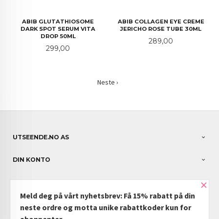
ABIB GLUTATHIOSOME
ABIB COLLAGEN EYE CREME
DARK SPOT SERUM VITA
JERICHO ROSE TUBE 30ML
DROP 50ML
Pris
289,00
Pris
299,00
Neste ›
UTSEENDE.NO AS
DIN KONTO
×
NYHETSBREV
Meld deg på vårt nyhetsbrev: Få 15% rabatt på din
PARTNERE
neste ordre og motta unike rabattkoder kun for