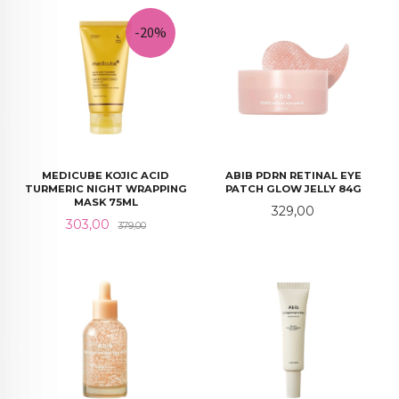
-20%
MEDICUBE KOJIC ACID
ABIB PDRN RETINAL EYE
TURMERIC NIGHT WRAPPING
PATCH GLOW JELLY 84G
MASK 75ML
Pris
329,00
Tilbud
Rabatt
303,00
379,00