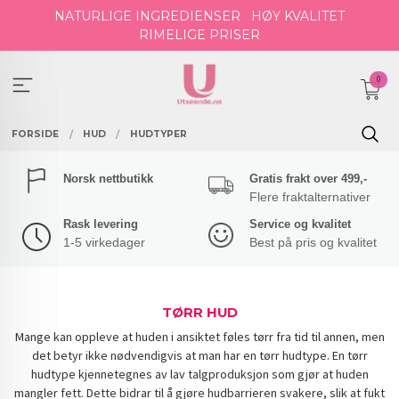
Gå
NATURLIGE INGREDIENSER
HØY KVALITET
til
RIMELIGE PRISER
innholdet
0
FORSIDE
HUD
HUDTYPER
Norsk nettbutikk
Gratis frakt over 499,-
Flere fraktalternativer
Rask levering
Service og kvalitet
1-5 virkedager
Best på pris og kvalitet
TØRR HUD
Mange kan oppleve at huden i ansiktet føles tørr fra tid til annen, men
det betyr ikke nødvendigvis at man har en tørr hudtype. En tørr
hudtype kjennetegnes av lav talgproduksjon som gjør at huden
mangler fett. Dette bidrar til å gjøre hudbarrieren svakere, slik at fukt