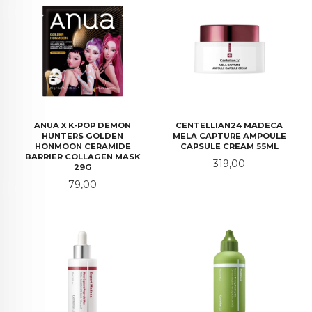
ANUA X K-POP DEMON
CENTELLIAN24 MADECA
HUNTERS GOLDEN
MELA CAPTURE AMPOULE
HONMOON CERAMIDE
CAPSULE CREAM 55ML
BARRIER COLLAGEN MASK
Pris
319,00
29G
Pris
79,00