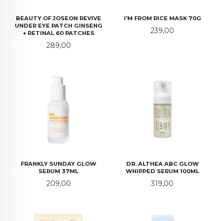
BEAUTY OF JOSEON REVIVE
I'M FROM RICE MASK 70G
UNDER EYE PATCH GINSENG
Pris
239,00
+ RETINAL 60 PATCHES
Pris
289,00
FRANKLY SUNDAY GLOW
DR. ALTHEA ABC GLOW
SERUM 37ML
WHIPPED SERUM 100ML
Pris
Pris
209,00
319,00