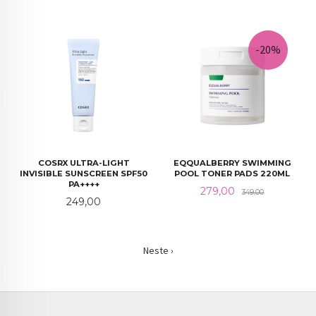
-20%
COSRX ULTRA-LIGHT
EQQUALBERRY SWIMMING
INVISIBLE SUNSCREEN SPF50
POOL TONER PADS 220ML
PA++++
Tilbud
Rabatt
279,00
349,00
Pris
249,00
Neste ›