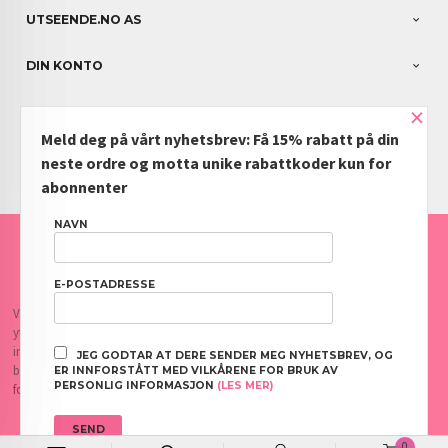
UTSEENDE.NO AS
DIN KONTO
×
NYHETSBREV
Meld deg på vårt nyhetsbrev: Få 15% rabatt på din
PARTNERE
neste ordre og motta unike rabattkoder kun for
abonnenter
NAVN
FRAKT
KJØPSBETINGELSER
SIKKERHET OG PERSONVERN
NYHETSBREV
BLOGG
OFTE STILTE SPØRSMÅL
E-POSTADRESSE
Vår nettbutikk bruker cookies slik at du får en bedre kjøpsopplevelse og vi kan
yte deg bedre service. Vi bruker cookies hovedsaklig til å lagre
innloggingsdetaljer og huske hva du har puttet i handlekurven din. Fortsett å
JEG GODTAR AT DERE SENDER MEG NYHETSBREV, OG
bruke siden som normalt om du godtar dette.
Les mer
eller
endre innstillinger
ER INNFORSTÅTT MED VILKÅRENE FOR BRUK AV
PERSONLIG INFORMASJON
(LES MER)
for cookies.
0