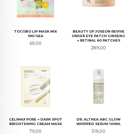
TOCOBO LIP MASK MIX
BEAUTY OF JOSEON REVIVE
1ML*4EA
UNDER EYE PATCH GINSENG
+ RETINAL 60 PATCHES
Pris
69,00
Pris
289,00
CELIMAX PORE + DARK SPOT
DR. ALTHEA ABC GLOW
BRIGHTENING CREAM MASK
WHIPPED SERUM 100ML
Pris
Pris
79,00
319,00