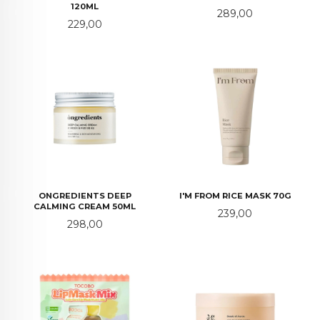
120ML
Pris
289,00
Pris
229,00
ONGREDIENTS DEEP
I'M FROM RICE MASK 70G
CALMING CREAM 50ML
Pris
239,00
Pris
298,00