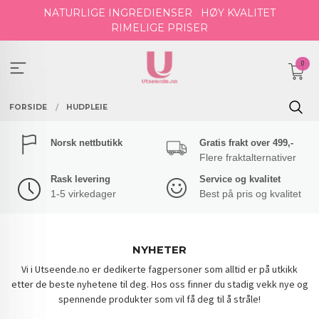
Gå
NATURLIGE INGREDIENSER
HØY KVALITET
til
RIMELIGE PRISER
innholdet
0
FORSIDE
HUDPLEIE
Norsk nettbutikk
Gratis frakt over 499,-
Flere fraktalternativer
Rask levering
Service og kvalitet
1-5 virkedager
Best på pris og kvalitet
NYHETER
Vi i Utseende.no er dedikerte fagpersoner som alltid er på utkikk
etter de beste nyhetene til deg. Hos oss finner du stadig vekk nye og
spennende produkter som vil få deg til å stråle!