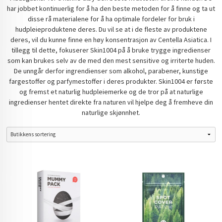
har jobbet kontinuerlig for å ha den beste metoden for å finne og ta ut
disse rå materialene for å ha optimale fordeler for bruk i
hudpleieproduktene deres. Du vil se at i de fleste av produktene
deres, vil du kunne finne en høy konsentrasjon av Centella Asiatica. I
tillegg til dette, fokuserer Skin1004 på å bruke trygge ingredienser
som kan brukes selv av de med den mest sensitive og irriterte huden.
De unngår derfor ingrendienser som alkohol, parabener, kunstige
fargestoffer og parfymestoffer i deres produkter. Skin1004 er første
og fremst et naturlig hudpleiemerke og de tror på at naturlige
ingredienser hentet direkte fra naturen vil hjelpe deg å fremheve din
naturlige skjønnhet.