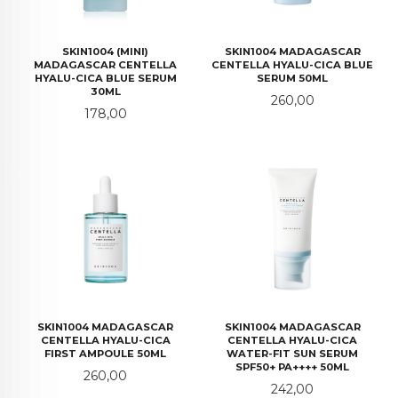
SKIN1004 (MINI)
SKIN1004 MADAGASCAR
MADAGASCAR CENTELLA
CENTELLA HYALU-CICA BLUE
HYALU-CICA BLUE SERUM
SERUM 50ML
30ML
Pris
260,00
Pris
178,00
SKIN1004 MADAGASCAR
SKIN1004 MADAGASCAR
CENTELLA HYALU-CICA
CENTELLA HYALU-CICA
FIRST AMPOULE 50ML
WATER-FIT SUN SERUM
SPF50+ PA++++ 50ML
Pris
260,00
Pris
242,00