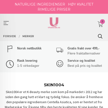
Gå
NATURLIGE INGREDIENSER
HØY KVALITET
til
RIMELIGE PRISER
innholdet
0
FORSIDE
MERKER
Norsk nettbutikk
Gratis frakt over 499,-
Flere fraktalternativer
Rask levering
Service og kvalitet
1-5 virkedager
Best på pris og kvalitet
SKIN1004
Skin1004 er et K-Beauty merke som kom på markedet i 2012 og har
siden den gang hatt et klart og tydelig fokus. De ønsker å fremheve
den populære ingrediensen Centella Asiatica, som er hentet ut fra
Madagaskar for å kunne tilby den beste kvaliteten til sine kunder. De