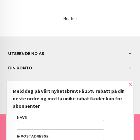
Neste ›
UTSEENDE.NO AS
DIN KONTO
×
NYHETSBREV
Meld deg på vårt nyhetsbrev: Få 15% rabatt på din
PARTNERE
neste ordre og motta unike rabattkoder kun for
abonnenter
NAVN
FRAKT
KJØPSBETINGELSER
SIKKERHET OG PERSONVERN
NYHETSBREV
BLOGG
OFTE STILTE SPØRSMÅL
E-POSTADRESSE