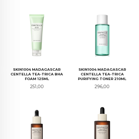
SKIN1004 MADAGASCAR
SKIN1004 MADAGASCAR
CENTELLA TEA-TRICA BHA
CENTELLA TEA-TRICA
FOAM 125ML
PURIFYING TONER 210ML
Pris
Pris
251,00
296,00