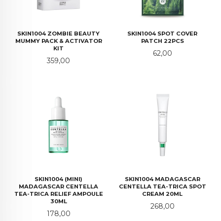
SKIN1004 ZOMBIE BEAUTY
SKIN1004 SPOT COVER
MUMMY PACK & ACTIVATOR
PATCH 22PCS
KIT
Pris
62,00
Pris
359,00
SKIN1004 (MINI)
SKIN1004 MADAGASCAR
MADAGASCAR CENTELLA
CENTELLA TEA-TRICA SPOT
TEA-TRICA RELIEF AMPOULE
CREAM 20ML
30ML
Pris
268,00
Pris
178,00