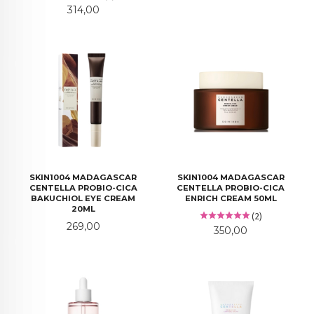
Pris
314,00
SKIN1004 MADAGASCAR
SKIN1004 MADAGASCAR
CENTELLA PROBIO-CICA
CENTELLA PROBIO-CICA
BAKUCHIOL EYE CREAM
ENRICH CREAM 50ML
20ML
(2)
Pris
269,00
Pris
350,00