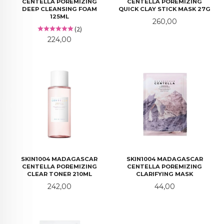
CENTELLA POREMIZING
CENTELLA POREMIZING
DEEP CLEANSING FOAM
QUICK CLAY STICK MASK 27G
125ML
Pris
260,00
(2)
Pris
224,00
SKIN1004 MADAGASCAR
SKIN1004 MADAGASCAR
CENTELLA POREMIZING
CENTELLA POREMIZING
CLEAR TONER 210ML
CLARIFYING MASK
Pris
Pris
242,00
44,00