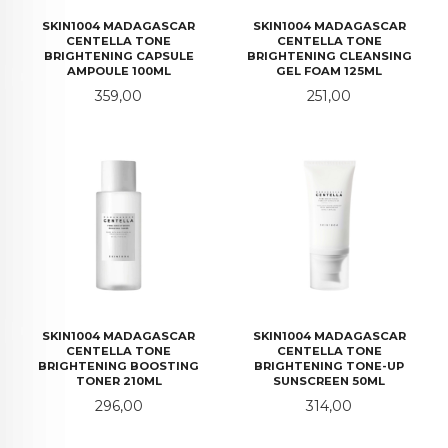
SKIN1004 MADAGASCAR
SKIN1004 MADAGASCAR
CENTELLA TONE
CENTELLA TONE
BRIGHTENING CAPSULE
BRIGHTENING CLEANSING
AMPOULE 100ML
GEL FOAM 125ML
Pris
Pris
359,00
251,00
SKIN1004 MADAGASCAR
SKIN1004 MADAGASCAR
CENTELLA TONE
CENTELLA TONE
BRIGHTENING BOOSTING
BRIGHTENING TONE-UP
TONER 210ML
SUNSCREEN 50ML
Pris
Pris
296,00
314,00