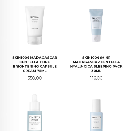
SKIN1004 MADAGASCAR
SKIN1004 (MINI)
CENTELLA TONE
MADAGASCAR CENTELLA
BRIGHTENING CAPSULE
HYALU-CICA SLEEPING PACK
CREAM 75ML
30ML
Pris
Pris
358,00
116,00