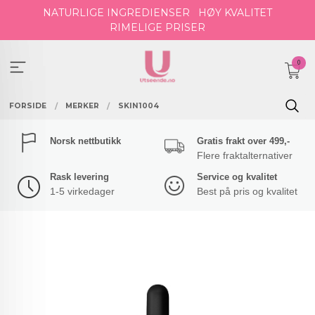
Gå
NATURLIGE INGREDIENSER
HØY KVALITET
til
RIMELIGE PRISER
innholdet
0
FORSIDE
MERKER
SKIN1004
Norsk nettbutikk
Gratis frakt over 499,-
Flere fraktalternativer
Rask levering
Service og kvalitet
1-5 virkedager
Best på pris og kvalitet