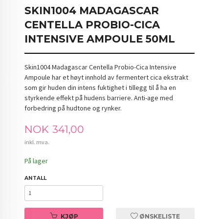
SKIN1004 MADAGASCAR
CENTELLA PROBIO-CICA
INTENSIVE AMPOULE 50ML
Skin1004 Madagascar Centella Probio-Cica Intensive
Ampoule har et høyt innhold av fermentert cica ekstrakt
som gir huden din intens fuktighet i tillegg til å ha en
styrkende effekt på hudens barriere. Anti-age med
forbedring på hudtone og rynker.
Pris
NOK
341,00
inkl. mva.
På lager
ANTALL
KJØP
ØNSKELISTE