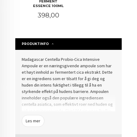
FERMENT
ESSENCE 100ML
Pris
398,00
PRODUKTINFO
Madagascar Centella Probio-Cica Intensive
Ampoule er en næringsgivende ampoule som har
et høyt innhold av fermentert cica ekstrakt. Dette
er en ingrediens som er tilsatt for å gi deg og
huden din intens fuktighet i tillegg til å ha en
styrkende effekt på hudens barriere. Ampoulen
inneholder også den populære ingrediensen
centella asiatica, som effektivt roer ned huden og
virker næringsgivende. Skin1004 sin egen ProBio-
Cica, vil ha en behandlende effekt på en svak og
Les mer
sensitiv hudbarriere og sammen vil de kunne
reparere en skadet hudbarriere, noe som også vil
forhindre tap av fuktighet. Dette produktet vil