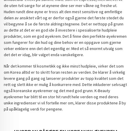
de uten tvil sørge for at øynene dine ser mer våkne og freshe ut.
Huden rundt dine øyne er tross alt den mest sensitive og ømfintlige
delen av ansiktet vårt og er derfor også gjerne det første stedet du
vil begynne å se de første aldringstegnene. Det er nettopp på grunn
av dette at det er en god ide å investere i spesialiserte hudpleie
produkter, som en god øyekrem. Det å finne den perfekte øyekremen
som fungerer for din hud og dine behov er en oppgave som gjerne
virker enklere enn det det egentlig er. Med et så enormt utvalg som
det det er idag, blir valget enda vanskeligere.
Når det kommer til kosmetikk og ikke minst hudpleie, virker det som
om Korea alltid er to skritt foran resten av verden. De klarer å virkelig
levere gang på gang og lanserer produkter av topp kvalitet som det
rett og slett ikke er mulig å konkurrere med. Dette inkluderer selvsagt
også koreanske øyekremer og det med god grunn. K-Beauty
øyekremer har blitt til en stor hit rundt hele verden og med deres
unike ingredienser vi vil fortelle mer om, klarer disse produktene å by
på upåklagelig verdi for pengene.