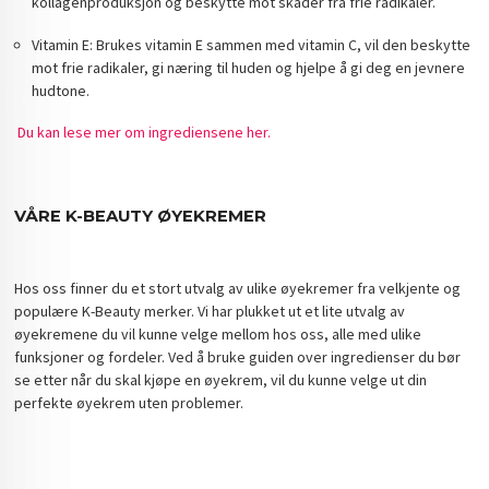
kollagenproduksjon og beskytte mot skader fra frie radikaler.
Vitamin E: Brukes vitamin E sammen med vitamin C, vil den beskytte
mot frie radikaler, gi næring til huden og hjelpe å gi deg en jevnere
hudtone.
Du kan lese mer om ingrediensene her.
VÅRE K-BEAUTY ØYEKREMER
Hos oss finner du et stort utvalg av ulike øyekremer fra velkjente og
populære K-Beauty merker. Vi har plukket ut et lite utvalg av
øyekremene du vil kunne velge mellom hos oss, alle med ulike
funksjoner og fordeler. Ved å bruke guiden over ingredienser du bør
se etter når du skal kjøpe en øyekrem, vil du kunne velge ut din
perfekte øyekrem uten problemer.