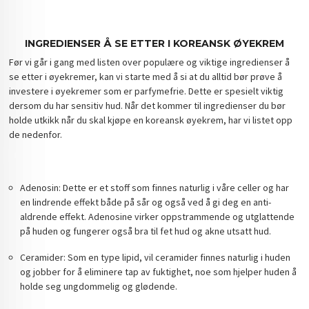
INGREDIENSER Å SE ETTER I KOREANSK ØYEKREM
Før vi går i gang med listen over populære og viktige ingredienser å
se etter i øyekremer, kan vi starte med å si at du alltid bør prøve å
investere i øyekremer som er parfymefrie. Dette er spesielt viktig
dersom du har sensitiv hud. Når det kommer til ingredienser du bør
holde utkikk når du skal kjøpe en koreansk øyekrem, har vi listet opp
de nedenfor.
Adenosin: Dette er et stoff som finnes naturlig i våre celler og har
en lindrende effekt både på sår og også ved å gi deg en anti-
aldrende effekt. Adenosine virker oppstrammende og utglattende
på huden og fungerer også bra til fet hud og akne utsatt hud.
Ceramider: Som en type lipid, vil ceramider finnes naturlig i huden
og jobber for å eliminere tap av fuktighet, noe som hjelper huden å
holde seg ungdommelig og glødende.