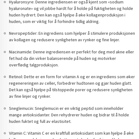
Hyaluronsyre: Denne ingrediensen er også kjent som «sodium
hyaluronate» og vil jobbe hardt for å holde på fuktigheten og holde
huden hydrert. Den kan også hjelpe å øke kollagenproduksjon i
huden, som er viktig for å forhindre tidlig aldring.
Nevropeptider: En ingrediens som hjelper å stimulere produksjonen
av kollagen og redusere synligheten av rynker og fine linjer.
Niacinamide: Denne ingrediensen er perfekt for deg med akne eller
fet hud da din virker balanserende på huden og motvirker
overflødig talgproduksjon.
Retinol: Dette er en form for vitamin A og er en ingrediens som øker
regenereringen av celler, forbedrer hudtonen og gjør huden glatt.
Det kan også hjelpe på tilstoppede porer og redusere synligheten
av fine linjer og rynker.
Sneglemucin: Sneglemucin er en viktig peptid som inneholder
mange antioksidanter. Den rehydrerer huden og bidrar til å holde
huden fuktet og full av elastisitet.
Vitamin C: Vitamin C er en kraftfull antioksidant som kan hjelpe å øke