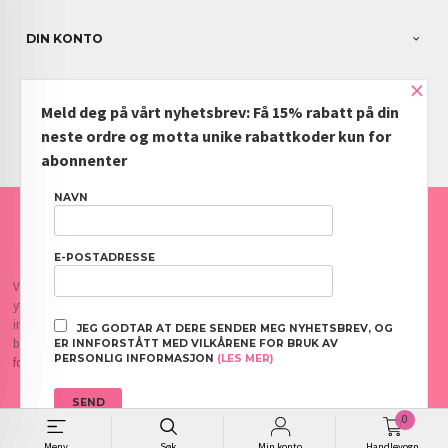
DIN KONTO
×
NYHETSBREV
Meld deg på vårt nyhetsbrev: Få 15% rabatt på din
PARTNERE
neste ordre og motta unike rabattkoder kun for
abonnenter
NAVN
FRAKT
KJØPSBETINGELSER
SIKKERHET OG PERSONVERN
NYHETSBREV
BLOGG
OFTE STILTE SPØRSMÅL
E-POSTADRESSE
Vår nettbutikk bruker cookies slik at du får en bedre kjøpsopplevelse og vi kan
yte deg bedre service. Vi bruker cookies hovedsaklig til å lagre
innloggingsdetaljer og huske hva du har puttet i handlekurven din. Fortsett å
JEG GODTAR AT DERE SENDER MEG NYHETSBREV, OG
bruke siden som normalt om du godtar dette.
Les mer
eller
endre innstillinger
ER INNFORSTÅTT MED VILKÅRENE FOR BRUK AV
PERSONLIG INFORMASJON
(LES MER)
for cookies.
0
Meny
Søk
Min konto
Handlevogn