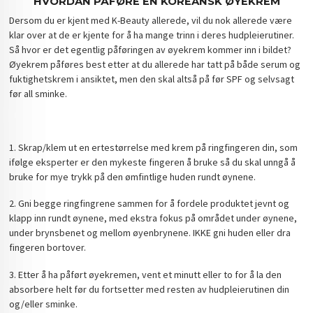
HVORDAN PÅFØRE EN KOREANSK ØYEKREM
Dersom du er kjent med K-Beauty allerede, vil du nok allerede være
klar over at de er kjente for å ha mange trinn i deres hudpleierutiner.
Så hvor er det egentlig påføringen av øyekrem kommer inn i bildet?
Øyekrem påføres best etter at du allerede har tatt på både serum og
fuktighetskrem i ansiktet, men den skal altså på før SPF og selvsagt
før all sminke.
1. Skrap/klem ut en ertestørrelse med krem på ringfingeren din, som
ifølge eksperter er den mykeste fingeren å bruke så du skal unngå å
bruke for mye trykk på den ømfintlige huden rundt øynene.
2. Gni begge ringfingrene sammen for å fordele produktet jevnt og
klapp inn rundt øynene, med ekstra fokus på området under øynene,
under brynsbenet og mellom øyenbrynene. IKKE gni huden eller dra
fingeren bortover.
3. Etter å ha påført øyekremen, vent et minutt eller to for å la den
absorbere helt før du fortsetter med resten av hudpleierutinen din
og/eller sminke.