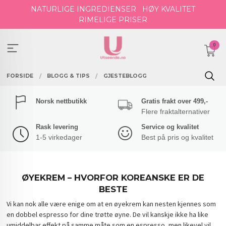
Gå
NATURLIGE INGREDIENSER
HØY KVALITET
til
RIMELIGE PRISER
innholdet
0
FORSIDE
BLOGG & TIPS
GJESTEBLOGG
Norsk nettbutikk
Gratis frakt over 499,-
Flere fraktalternativer
Rask levering
Service og kvalitet
1-5 virkedager
Best på pris og kvalitet
ØYEKREM – HVORFOR KOREANSKE ER DE
BESTE
Vi kan nok alle være enige om at en øyekrem kan nesten kjennes som
en dobbel espresso for dine trøtte øyne. De vil kanskje ikke ha like
umiddelbar effekt på samme måte som en espresso, men likevel vil