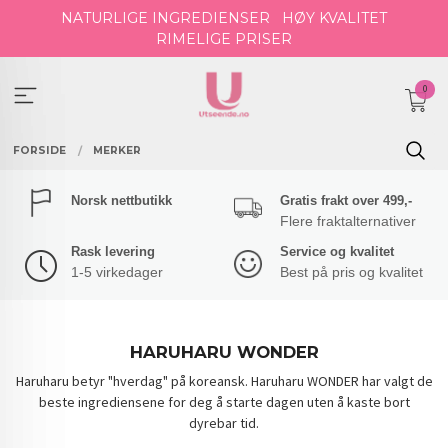
Gå
NATURLIGE INGREDIENSER
HØY KVALITET
til
RIMELIGE PRISER
innholdet
0
FORSIDE
MERKER
Norsk nettbutikk
Gratis frakt over 499,-
Flere fraktalternativer
Rask levering
Service og kvalitet
1-5 virkedager
Best på pris og kvalitet
HARUHARU WONDER
Haruharu betyr "hverdag" på koreansk. Haruharu WONDER har valgt de
beste ingrediensene for deg å starte dagen uten å kaste bort
dyrebar tid.