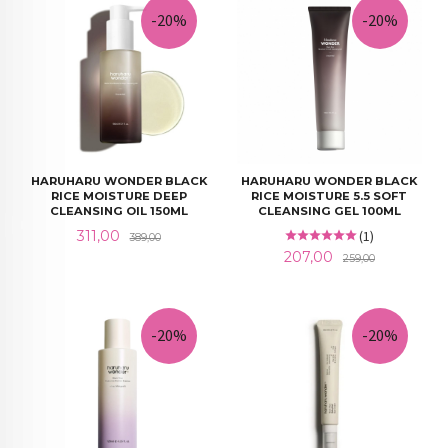
-20%
-20%
HARUHARU WONDER BLACK
HARUHARU WONDER BLACK
RICE MOISTURE DEEP
RICE MOISTURE 5.5 SOFT
CLEANSING OIL 150ML
CLEANSING GEL 100ML
Tilbud
Rabatt
311,00
(1)
389,00
Tilbud
Rabatt
207,00
259,00
-20%
-20%