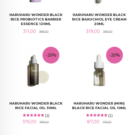
HARUHARU WONDER BLACK
HARUHARU WONDER BLACK
RICE PROBIOTICS BARRIER
RICE BAKUCHIOL EYE CREAM
ESSENCE 120ML
20ML
Tilbud
Rabatt
Tilbud
Rabatt
311,00
319,00
389,00
399,00
-20%
-20%
HARUHARU WONDER BLACK
HARUHARU WONDER (MINI)
RICE FACIAL OIL 30ML
BLACK RICE FACIAL OIL 10ML
(2)
(1)
Tilbud
Rabatt
Tilbud
Rabatt
319,00
87,00
399,00
109,00