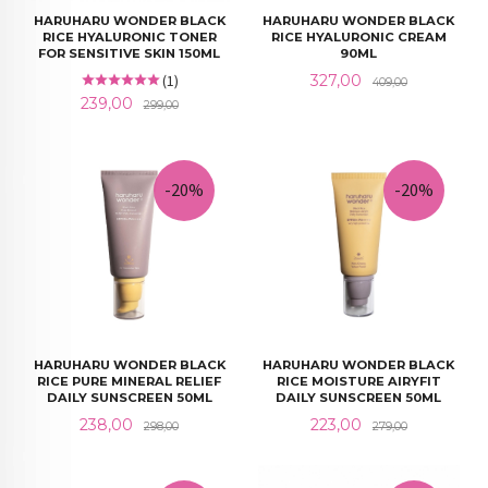
HARUHARU WONDER BLACK
HARUHARU WONDER BLACK
RICE HYALURONIC TONER
RICE HYALURONIC CREAM
FOR SENSITIVE SKIN 150ML
90ML
Tilbud
Rabatt
(1)
327,00
409,00
Tilbud
Rabatt
239,00
299,00
-20%
-20%
HARUHARU WONDER BLACK
HARUHARU WONDER BLACK
RICE PURE MINERAL RELIEF
RICE MOISTURE AIRYFIT
DAILY SUNSCREEN 50ML
DAILY SUNSCREEN 50ML
Tilbud
Rabatt
Tilbud
Rabatt
238,00
223,00
298,00
279,00