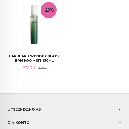
-20%
HARUHARU WONDER BLACK
BAMBOO MIST 150ML
Tilbud
Rabatt
247,00
309,00
UTSEENDE.NO AS
DIN KONTO