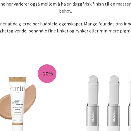
 her varierer også mellom å ha en duggfrisk finish til en mattere f
behov.
 er at de gjerne har hudpleie-egenskaper. Mange foundations inne
ighetsgivende, behandle fine linker og rynker eller minimere pigm
-20%