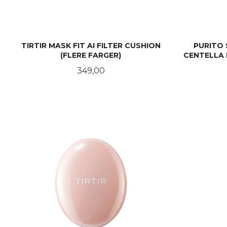
TIRTIR MASK FIT AI FILTER CUSHION
PURITO
(FLERE FARGER)
CENTELLA 
Pris
349,00
LES MER