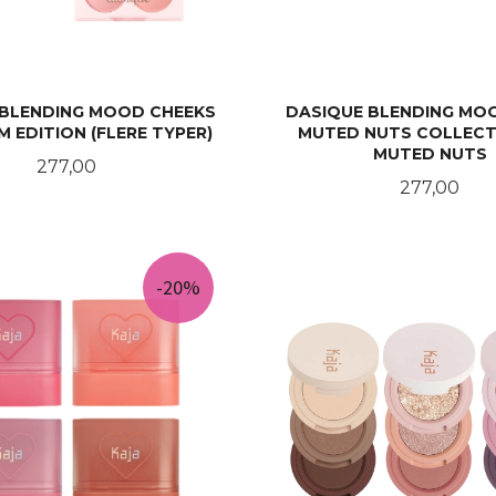
 BLENDING MOOD CHEEKS
DASIQUE BLENDING MO
M EDITION (FLERE TYPER)
MUTED NUTS COLLECT
MUTED NUTS
Pris
277,00
Pris
277,00
LES MER
KJØP
-20%