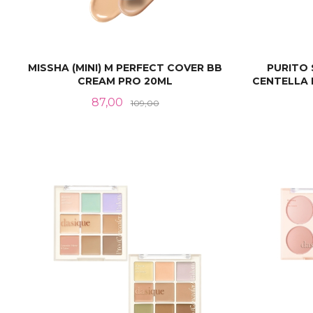
MISSHA (MINI) M PERFECT COVER BB
PURITO
CREAM PRO 20ML
CENTELLA 
Tilbud
Rabatt
87,00
109,00
LES MER