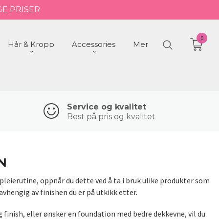
GE PRISER
0
Hår & Kropp
Accessories
Mer
Service og kvalitet
Best på pris og kvalitet
ON
leierutine, oppnår du dette ved å ta i bruk ulike produkter som
hengig av finishen du er på utkikk etter.
 finish, eller ønsker en foundation med bedre dekkevne, vil du