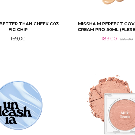
BETTER THAN CHEEK C03
MISSHA M PERFECT COV
FIG CHIP
CREAM PRO 50ML (FLERE
Pris
Tilbud
R
169,00
183,00
229,00
KJØP
LES MER