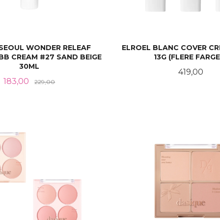
 SEOUL WONDER RELEAF
ELROEL BLANC COVER CR
BB CREAM #27 SAND BEIGE
13G (FLERE FARGE
30ML
Pris
419,00
Tilbud
Rabatt
183,00
229,00
KJØP
LES MER