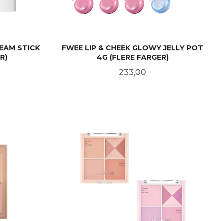
EAM STICK
FWEE LIP & CHEEK GLOWY JELLY POT
R)
4G (FLERE FARGER)
Pris
233,00
LES MER