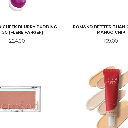
 & CHEEK BLURRY PUDDING
ROM&ND BETTER THAN C
 5G (FLERE FARGER)
MANGO CHIP
Pris
Pris
224,00
169,00
LES MER
KJØP