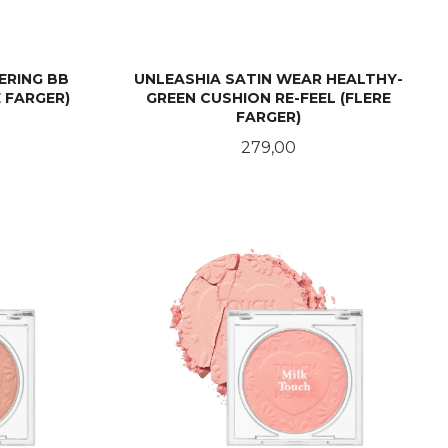
ERING BB
UNLEASHIA SATIN WEAR HEALTHY-
 FARGER)
GREEN CUSHION RE-FEEL (FLERE
FARGER)
abatt
Pris
279,00
LES MER