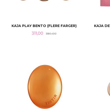
KAJA PLAY BENTO (FLERE FARGER)
KAJA DE
Tilbud
Rabatt
311,00
389,00
LES MER