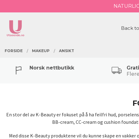
Gå
NATURLI
Lukk
til
innholdet
PRODUKTER
Back to
FORSIDE
MAKEUP
ANSIKT
Norsk nettbutikk
Grat
Flere
F
En stor del av K-Beauty er fokuset på å ha feilfri hud, porsel
BB-cream, CC-cream og cushion foundation
Med disse K-Beauty produktene vil du kunne skape en vakker og