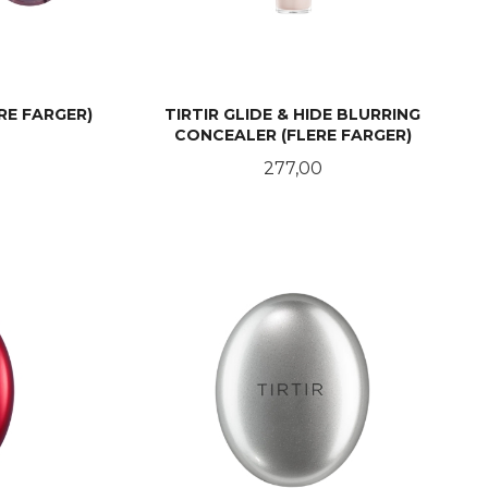
RE FARGER)
TIRTIR GLIDE & HIDE BLURRING
CONCEALER (FLERE FARGER)
Rabatt
Pris
277,00
LES MER