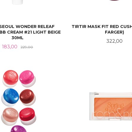
 SEOUL WONDER RELEAF
TIRTIR MASK FIT RED CUS
BB CREAM #21 LIGHT BEIGE
FARGER)
30ML
Pris
322,00
Tilbud
Rabatt
183,00
229,00
KJØP
LES MER