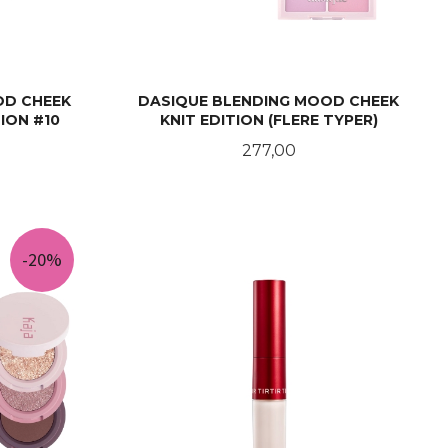
OD CHEEK
DASIQUE BLENDING MOOD CHEEK
ION #10
KNIT EDITION (FLERE TYPER)
Pris
277,00
LES MER
-20%