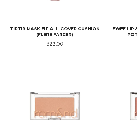
TIRTIR MASK FIT ALL-COVER CUSHION
FWEE LIP
(FLERE FARGER)
POT
Pris
322,00
LES MER