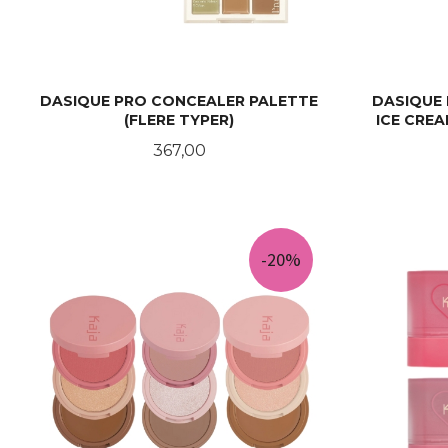
DASIQUE PRO CONCEALER PALETTE
DASIQUE
(FLERE TYPER)
ICE CREA
Pris
367,00
LES MER
-20%