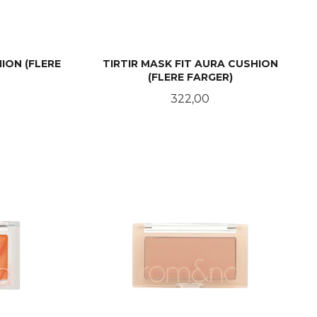
HION (FLERE
TIRTIR MASK FIT AURA CUSHION
(FLERE FARGER)
Pris
322,00
LES MER