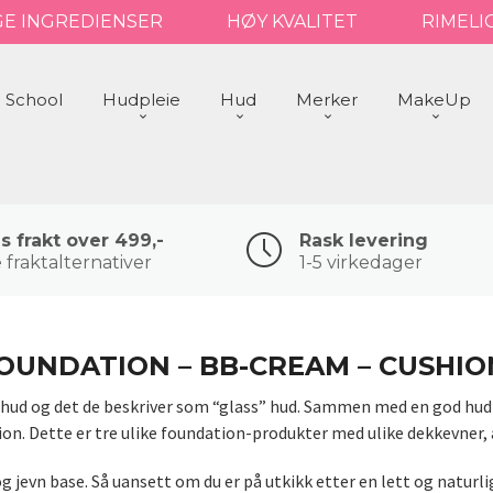
GE INGREDIENSER
HØY KVALITET
RIMELI
 School
Hudpleie
Hud
Merker
MakeUp
is frakt over 499,-
Rask levering
 fraktalternativer
1-5 virkedager
OUNDATION – BB-CREAM – CUSHI
enshud og det de beskriver som “glass” hud. Sammen med en god hudp
. Dette er tre ulike foundation-produkter med ulike dekkevner, av
 jevn base. Så uansett om du er på utkikk etter en lett og naturlig