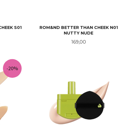
HEEK S01
ROM&ND BETTER THAN CHEEK N01
NUTTY NUDE
Pris
169,00
KJØP
-20%