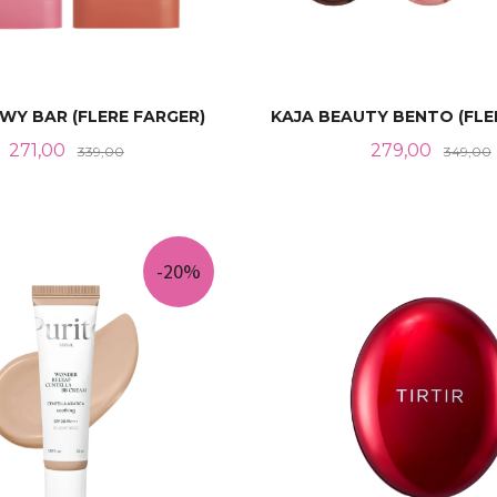
WY BAR (FLERE FARGER)
KAJA BEAUTY BENTO (FLE
Tilbud
Rabatt
Tilbud
271,00
279,00
339,00
349,00
LES MER
LES MER
-20%