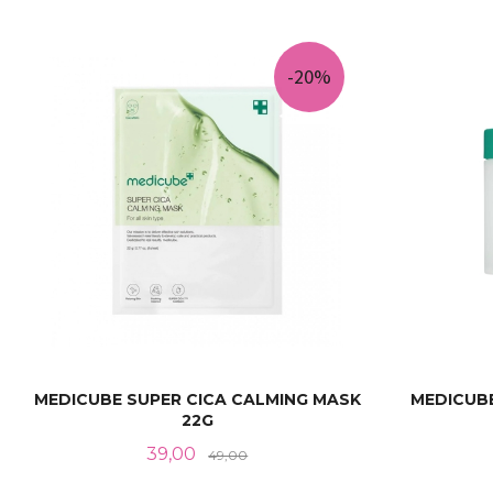
KJØP
-20%
MEDICUBE SUPER CICA CALMING MASK
MEDICUBE
22G
Tilbud
Rabatt
39,00
49,00