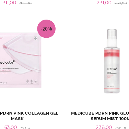
Tilbud
Rabatt
Tilbud
R
311,00
231,00
389,00
289,00
KJØP
KJØP
-20%
PDRN PINK COLLAGEN GEL
MEDICUBE PDRN PINK GL
MASK
SERUM MIST 100
Tilbud
Rabatt
Tilbud
63,00
238,00
79,00
298,00