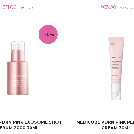
Tilbud
Rabatt
Tilbud
311,00
263,00
389,00
329,00
KJØP
LES MER
-20%
PDRN PINK EXOSOME SHOT
MEDICUBE PDRN PINK PE
ERUM 2000 30ML
CREAM 30ML