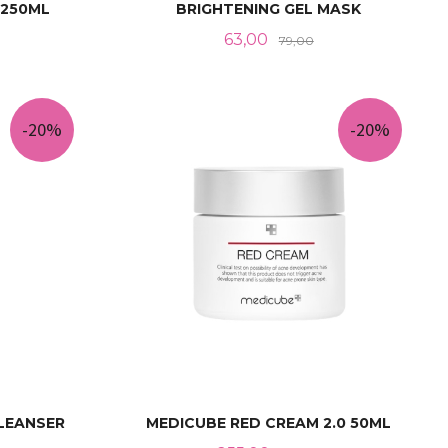
 250ML
BRIGHTENING GEL MASK
abatt
Tilbud
Rabatt
63,00
79,00
KJØP
-20%
-20%
LEANSER
MEDICUBE RED CREAM 2.0 50ML