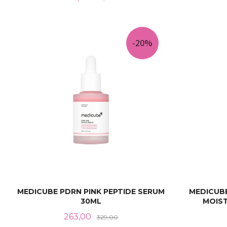
KJØP
-20%
MEDICUBE PDRN PINK PEPTIDE SERUM
MEDICUBE
30ML
MOIST
Tilbud
Rabatt
263,00
329,00