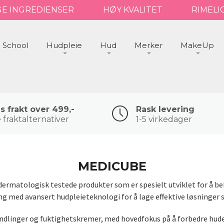
GE INGREDIENSER
HØY KVALITET
RIMELI
 School
Hudpleie
Hud
Merker
MakeUp
is frakt over 499,-
Rask levering
 fraktalternativer
1-5 virkedager
MEDICUBE
dermatologisk testede produkter som er spesielt utviklet for å b
 med avansert hudpleieteknologi for å lage effektive løsninger 
andlinger og fuktighetskremer, med hovedfokus på å forbedre huden