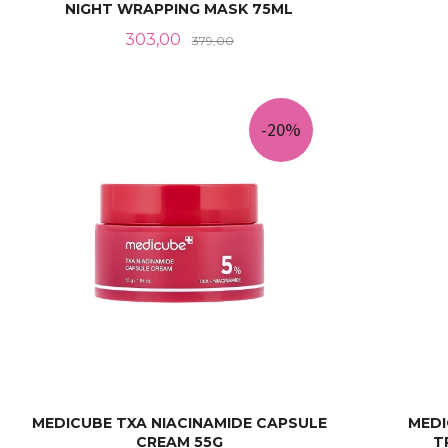
NIGHT WRAPPING MASK 75ML
Tilbud
Rabatt
303,00
379,00
KJØP
-20%
MEDICUBE TXA NIACINAMIDE CAPSULE
MEDI
CREAM 55G
T