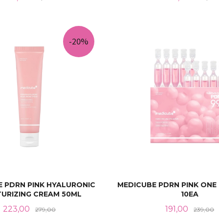
KJØP
KJØP
-20%
 PDRN PINK HYALURONIC
MEDICUBE PDRN PINK ONE
URIZING CREAM 50ML
10EA
Tilbud
Rabatt
Tilbud
R
223,00
191,00
279,00
239,00