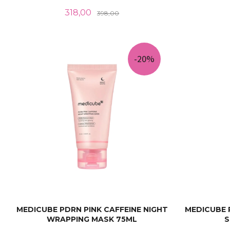
Tilbud
Rabatt
318,00
398,00
KJØP
-20%
MEDICUBE PDRN PINK CAFFEINE NIGHT
MEDICUBE 
WRAPPING MASK 75ML
S