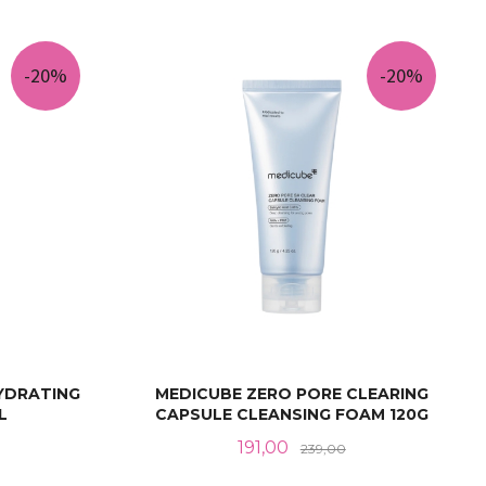
LES MER
-20%
-20%
YDRATING
MEDICUBE ZERO PORE CLEARING
L
CAPSULE CLEANSING FOAM 120G
abatt
Tilbud
Rabatt
191,00
239,00