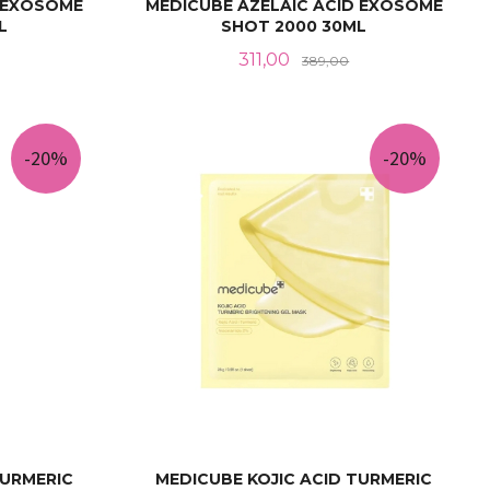
D EXOSOME
MEDICUBE AZELAIC ACID EXOSOME
L
SHOT 2000 30ML
Rabatt
Tilbud
Rabatt
311,00
389,00
KJØP
-20%
-20%
TURMERIC
MEDICUBE KOJIC ACID TURMERIC