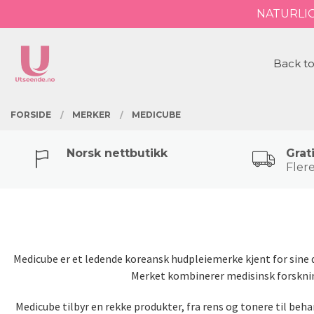
Gå
NATURLI
Lukk
til
innholdet
PRODUKTER
Back to
FORSIDE
MERKER
MEDICUBE
Norsk nettbutikk
Grat
Flere
Medicube er et ledende koreansk hudpleiemerke kjent for sine 
Merket kombinerer medisinsk forskning
Medicube tilbyr en rekke produkter, fra rens og tonere til beh