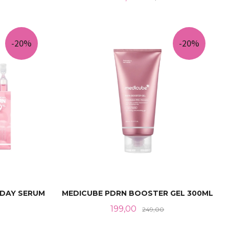
LES MER
-20%
-20%
 DAY SERUM
MEDICUBE PDRN BOOSTER GEL 300ML
Tilbud
Rabatt
199,00
249,00
abatt