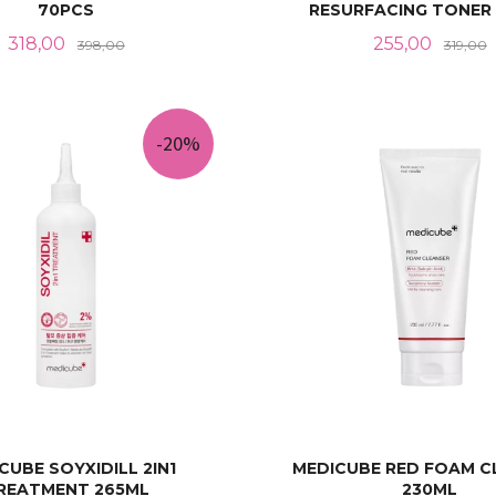
70PCS
RESURFACING TONER
Tilbud
Rabatt
Tilbud
R
318,00
255,00
398,00
319,00
KJØP
KJØP
-20%
CUBE SOYXIDILL 2IN1
MEDICUBE RED FOAM C
REATMENT 265ML
230ML