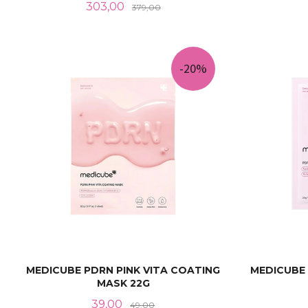
Tilbud
Rabatt
303,00
379,00
KJØP
-20%
MEDICUBE PDRN PINK VITA COATING
MEDICUBE 
MASK 22G
Tilbud
Rabatt
39,00
49,00