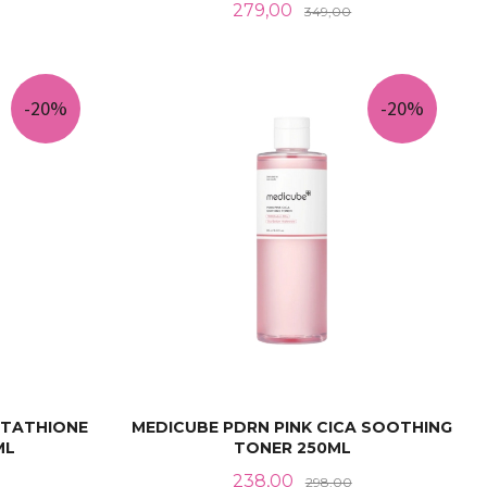
abatt
Tilbud
Rabatt
279,00
349,00
KJØP
-20%
-20%
UTATHIONE
MEDICUBE PDRN PINK CICA SOOTHING
ML
TONER 250ML
Rabatt
Tilbud
Rabatt
238,00
298,00