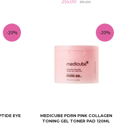
Tilbud
Rabatt
255,00
319,00
Rabatt
LES MER
-20%
-20%
PTIDE EYE
MEDICUBE PDRN PINK COLLAGEN
TONING GEL TONER PAD 120ML