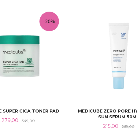
KJØP
KJØP
-20%
 SUPER CICA TONER PAD
MEDICUBE ZERO PORE H
SUN SERUM 50M
Tilbud
Rabatt
279,00
349,00
Tilbud
R
215,00
269,00