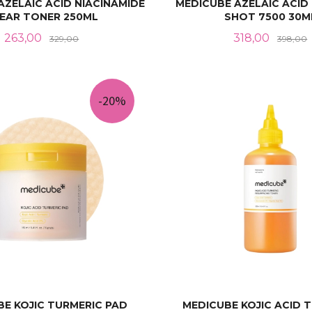
AZELAIC ACID NIACINAMIDE
MEDICUBE AZELAIC ACI
EAR TONER 250ML
SHOT 7500 30M
Tilbud
Rabatt
Tilbud
263,00
318,00
329,00
398,00
KJØP
KJØP
-20%
BE KOJIC TURMERIC PAD
MEDICUBE KOJIC ACID 