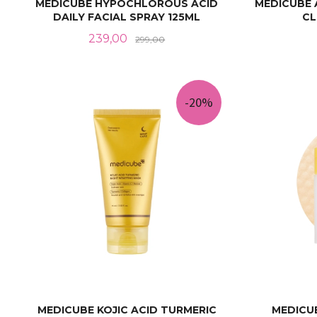
MEDICUBE HYPOCHLOROUS ACID
MEDICUBE 
DAILY FACIAL SPRAY 125ML
CL
Tilbud
Rabatt
239,00
299,00
KJØP
-20%
MEDICUBE KOJIC ACID TURMERIC
MEDICU