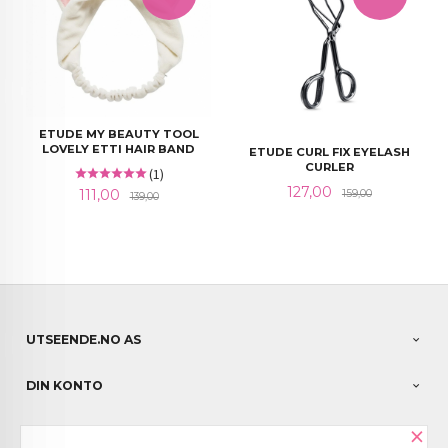
ETUDE MY BEAUTY TOOL
LOVELY ETTI HAIR BAND
ETUDE CURL FIX EYELASH
CURLER
(1)
Tilbud
Rabatt
127,00
Tilbud
Rabatt
111,00
159,00
139,00
UTSEENDE.NO AS
DIN KONTO
×
NYHETSBREV