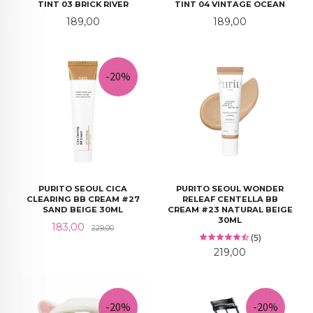
TINT 03 BRICK RIVER
TINT 04 VINTAGE OCEAN
Pris
Pris
189,00
189,00
-20%
PURITO SEOUL CICA
PURITO SEOUL WONDER
CLEARING BB CREAM #27
RELEAF CENTELLA BB
SAND BEIGE 30ML
CREAM #23 NATURAL BEIGE
30ML
Tilbud
Rabatt
183,00
229,00
(5)
Pris
219,00
-20%
-20%