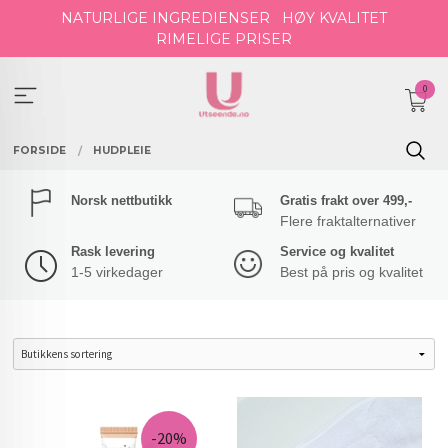
Gå
NATURLIGE INGREDIENSER
HØY KVALITET
til
RIMELIGE PRISER
innholdet
0
FORSIDE
HUDPLEIE
Norsk nettbutikk
Gratis frakt over 499,-
Flere fraktalternativer
Rask levering
Service og kvalitet
1-5 virkedager
Best på pris og kvalitet
-20%