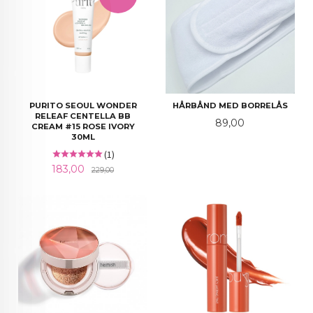
PURITO SEOUL WONDER
HÅRBÅND MED BORRELÅS
RELEAF CENTELLA BB
Pris
89,00
CREAM #15 ROSE IVORY
30ML
(1)
Tilbud
Rabatt
183,00
229,00