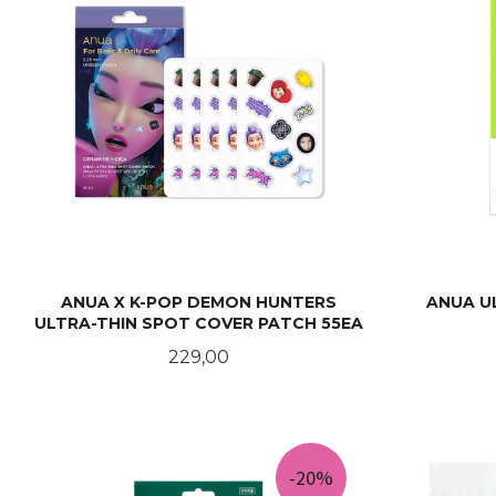
ANUA X K-POP DEMON HUNTERS
ANUA U
ULTRA-THIN SPOT COVER PATCH 55EA
Pris
229,00
KJØP
-20%