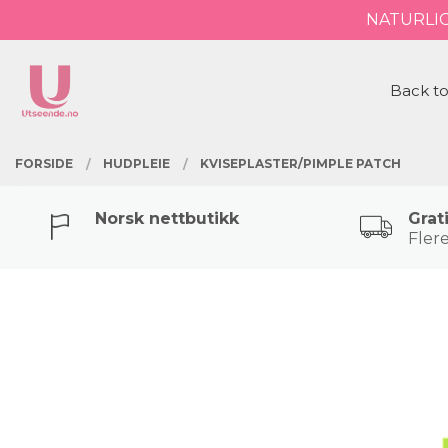
Gå
NATURLI
Lukk
til
innholdet
PRODUKTER
Back to
FORSIDE
HUDPLEIE
KVISEPLASTER/PIMPLE PATCH
Norsk nettbutikk
Grat
Flere