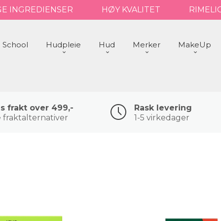
GE INGREDIENSER
HØY KVALITET
RIMELI
 School
Hudpleie
Hud
Merker
MakeUp
is frakt over 499,-
Rask levering
 fraktalternativer
1-5 virkedager