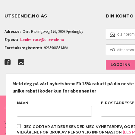
UTSEENDE.NO AS
DIN KONTO
E-
Adresse:
Øvre Rælingsveg 176, 2008 Fjerdingby
POSTADRESSE
E-post:
kundeservice@utseende.no
DITT
Foretaksregisteret:
926590685 MVA
PASSORD
Meld deg på vårt nyhetsbrev: Få 15% rabatt på din nest
unike rabattkoder kun for abonnenter
NAVN
E-POSTADRESSE
FRAKT
KJØPSBETINGELSER
SIKKERHET OG PERSONVERN
Vår nettbutikk bruker cookies slik at du får en bedre kjøpsopplevelse og vi kan yt
JEG GODTAR AT DERE SENDER MEG NYHETSBREV, OG E
hovedsaklig til å lagre innloggingsdetaljer og huske hva du har puttet i handleku
VILKÅRENE FOR BRUK AV PERSONLIG INFORMASJON
(LES 
normalt om du godtar dette.
Les mer
eller
endre innstillinger for cookies.