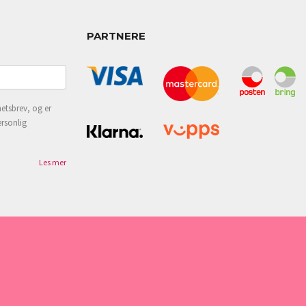
PARTNERE
etsbrev, og er
ersonlig
Les mer