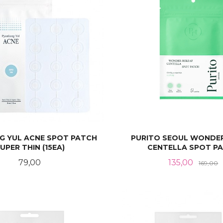
G YUL ACNE SPOT PATCH
PURITO SEOUL WONDER
UPER THIN (15EA)
CENTELLA SPOT P
Pris
Tilbud
R
79,00
135,00
169,00
LES MER
KJØP