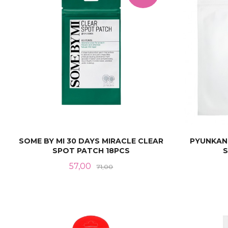
SOME BY MI 30 DAYS MIRACLE CLEAR
PYUNKAN
SPOT PATCH 18PCS
S
Tilbud
Rabatt
57,00
71,00
KJØP