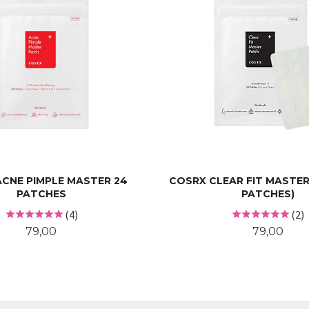
CNE PIMPLE MASTER 24
COSRX CLEAR FIT MASTER
PATCHES
PATCHES)
(4)
(2)
Pris
Pris
79,00
79,00
KJØP
KJØP