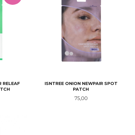
 RELEAF
ISNTREE ONION NEWPAIR SPOT
ATCH
PATCH
abatt
Pris
75,00
KJØP