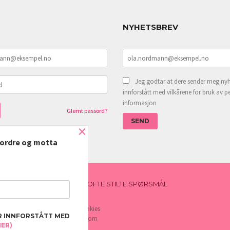
NYHETSBREV
Jeg godtar at dere sender meg nyh
innforstått med vilkårene for bruk av p
informasjon
Glemt passord?
×
e ordre og motta
NYHETSBREV
BLOGG
OFTE STILTE SPØRSMÅL
e deg bedre service. Vi bruker cookies
R INNFORSTÅTT MED
rven din. Fortsett å bruke siden som
MER)