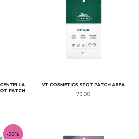
 CENTELLA
VT COSMETICS SPOT PATCH 48EA
POT PATCH
Pris
79,00
KJØP
-20%