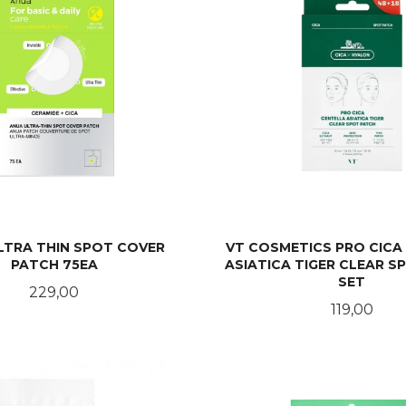
LTRA THIN SPOT COVER
VT COSMETICS PRO CICA
PATCH 75EA
ASIATICA TIGER CLEAR S
SET
Pris
229,00
Pris
119,00
KJØP
KJØP