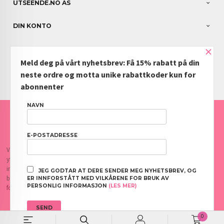
UTSEENDE.NO AS
DIN KONTO
×
NYHETSBREV
Meld deg på vårt nyhetsbrev: Få 15% rabatt på din
PARTNERE
neste ordre og motta unike rabattkoder kun for
abonnenter
NAVN
FRAKT
KJØPSBETINGELSER
SIKKERHET OG PERSONVERN
NYHETSBREV
BLOGG
OFTE STILTE SPØRSMÅL
E-POSTADRESSE
Vår nettbutikk bruker cookies slik at du får en bedre kjøpsopplevelse og vi kan
yte deg bedre service. Vi bruker cookies hovedsaklig til å lagre
innloggingsdetaljer og huske hva du har puttet i handlekurven din. Fortsett å
JEG GODTAR AT DERE SENDER MEG NYHETSBREV, OG
bruke siden som normalt om du godtar dette.
Les mer
eller
endre innstillinger
ER INNFORSTÅTT MED VILKÅRENE FOR BRUK AV
PERSONLIG INFORMASJON
(LES MER)
for cookies.
0