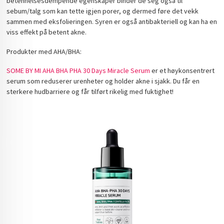
betennelsesdempende egenskaper binder de seg også til
sebum/talg som kan tette igjen porer, og dermed føre det vekk
sammen med eksfolieringen. Syren er også antibakteriell og kan ha en
viss effekt på betent akne.
Produkter med AHA/BHA:
SOME BY MI AHA BHA PHA 30 Days Miracle Serum
er et høykonsentrert
serum som reduserer urenheter og holder akne i sjakk. Du får en
sterkere hudbarriere og får tilført rikelig med fuktighet!