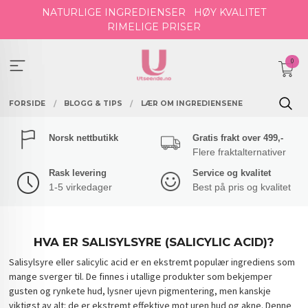
Gå
NATURLIGE INGREDIENSER
HØY KVALITET
til
RIMELIGE PRISER
innholdet
0
FORSIDE
BLOGG & TIPS
LÆR OM INGREDIENSENE
Norsk nettbutikk
Gratis frakt over 499,-
Flere fraktalternativer
Rask levering
Service og kvalitet
1-5 virkedager
Best på pris og kvalitet
HVA ER SALISYLSYRE (SALICYLIC ACID)?
Salisylsyre eller salicylic acid er en ekstremt populær ingrediens som
mange sverger til. De finnes i utallige produkter som bekjemper
gusten og rynkete hud, lysner ujevn pigmentering, men kanskje
viktigst av alt: de er ekstremt effektive mot uren hud og akne. Denne