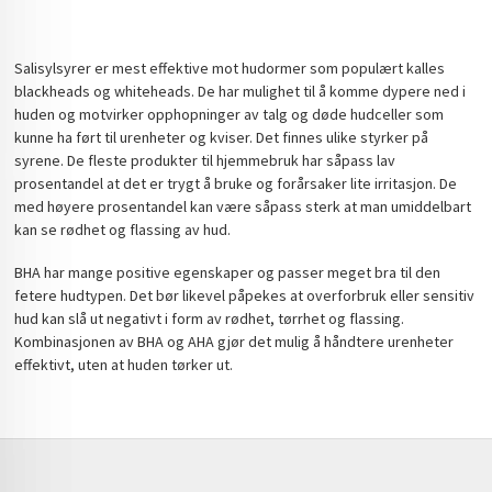
Salisylsyrer er mest effektive mot hudormer som populært kalles
blackheads og whiteheads. De har mulighet til å komme dypere ned i
huden og motvirker opphopninger av talg og døde hudceller som
kunne ha ført til urenheter og kviser. Det finnes ulike styrker på
syrene. De fleste produkter til hjemmebruk har såpass lav
prosentandel at det er trygt å bruke og forårsaker lite irritasjon. De
med høyere prosentandel kan være såpass sterk at man umiddelbart
kan se rødhet og flassing av hud.
BHA har mange positive egenskaper og passer meget bra til den
fetere hudtypen. Det bør likevel påpekes at overforbruk eller sensitiv
hud kan slå ut negativt i form av rødhet, tørrhet og flassing.
Kombinasjonen av BHA og AHA gjør det mulig å håndtere urenheter
effektivt, uten at huden tørker ut.