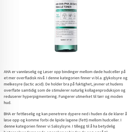
AHA er vannløselig og Løser opp bindinger mellom døde hudceller på
et mer overfladisk nivå. I denne kategorien finner vi bl.a. glykolsyre og
melkesyre (lactic acid). De holder bra på fuktighet, jevner ut hudens
overflate samtidig som de stimulerer naturlig kollagenproduksjon og
reduserer hyperpigmentering. Fungerer utmerket til tørr og moden
hud.
BHA er fettløselig og kan penetrere dypere ned i huden da de klarer å
løse opp og komme forbi de lipide lagene (fett) mellom hudceller. I
denne kategorien finner vi Salisylsyre. I tillegg til å ha betydelig