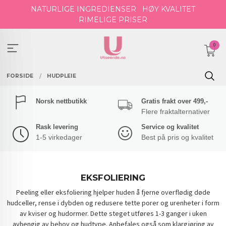
Gå
NATURLIGE INGREDIENSER
HØY KVALITET
til
RIMELIGE PRISER
innholdet
0
FORSIDE
HUDPLEIE
Norsk nettbutikk
Gratis frakt over 499,-
Flere fraktalternativer
Rask levering
Service og kvalitet
1-5 virkedager
Best på pris og kvalitet
EKSFOLIERING
Peeling eller eksfoliering hjelper huden å fjerne overflødig døde
hudceller, rense i dybden og redusere tette porer og urenheter i form
av kviser og hudormer. Dette steget utføres 1-3 ganger i uken
avhengig av behov og hudtype. Anbefales også som klargjøring av