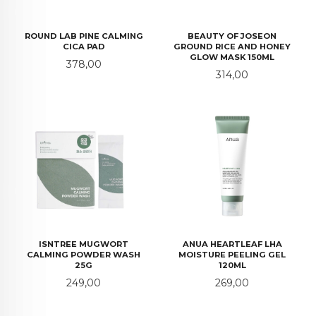
ROUND LAB PINE CALMING
BEAUTY OF JOSEON
CICA PAD
GROUND RICE AND HONEY
GLOW MASK 150ML
Pris
378,00
Pris
314,00
ISNTREE MUGWORT
ANUA HEARTLEAF LHA
CALMING POWDER WASH
MOISTURE PEELING GEL
25G
120ML
Pris
Pris
249,00
269,00