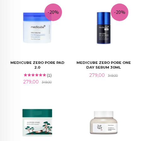
-20%
-20%
MEDICUBE ZERO PORE PAD
MEDICUBE ZERO PORE ONE
2.0
DAY SERUM 30ML
Tilbud
Rabatt
(1)
279,00
349,00
Tilbud
Rabatt
279,00
349,00