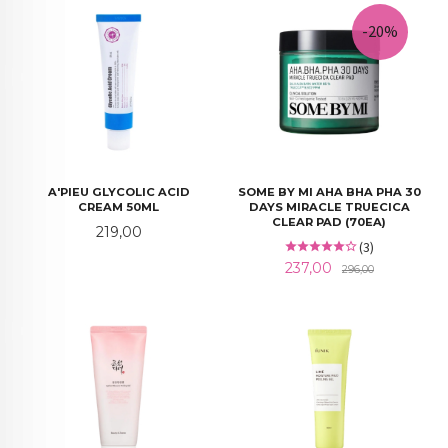
-20%
A'PIEU GLYCOLIC ACID
SOME BY MI AHA BHA PHA 30
CREAM 50ML
DAYS MIRACLE TRUECICA
CLEAR PAD (70EA)
Pris
219,00
(3)
Tilbud
Rabatt
237,00
296,00