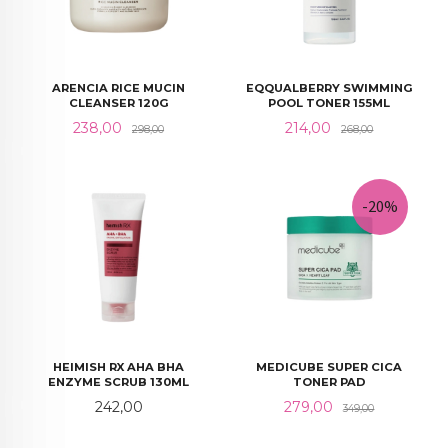
ARENCIA RICE MUCIN
EQQUALBERRY SWIMMING
CLEANSER 120G
POOL TONER 155ML
Tilbud
Rabatt
Tilbud
Rabatt
238,00
214,00
298,00
268,00
-20%
HEIMISH RX AHA BHA
MEDICUBE SUPER CICA
ENZYME SCRUB 130ML
TONER PAD
Pris
Tilbud
Rabatt
242,00
279,00
349,00