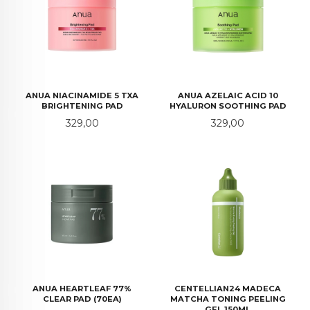
ANUA NIACINAMIDE 5 TXA
ANUA AZELAIC ACID 10
BRIGHTENING PAD
HYALURON SOOTHING PAD
Pris
Pris
329,00
329,00
ANUA HEARTLEAF 77%
CENTELLIAN24 MADECA
CLEAR PAD (70EA)
MATCHA TONING PEELING
GEL 150ML