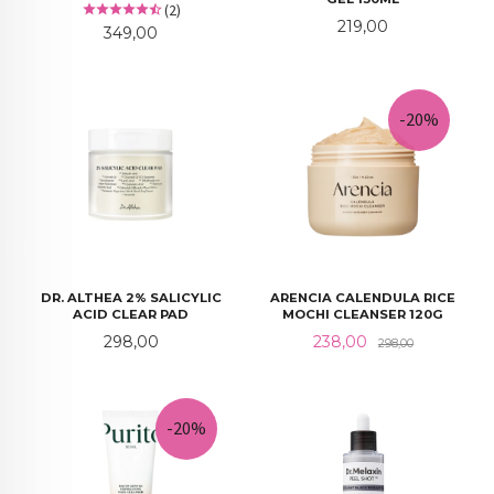
(2)
Pris
219,00
Pris
349,00
-20%
DR. ALTHEA 2% SALICYLIC
ARENCIA CALENDULA RICE
ACID CLEAR PAD
MOCHI CLEANSER 120G
Pris
Tilbud
Rabatt
298,00
238,00
298,00
-20%