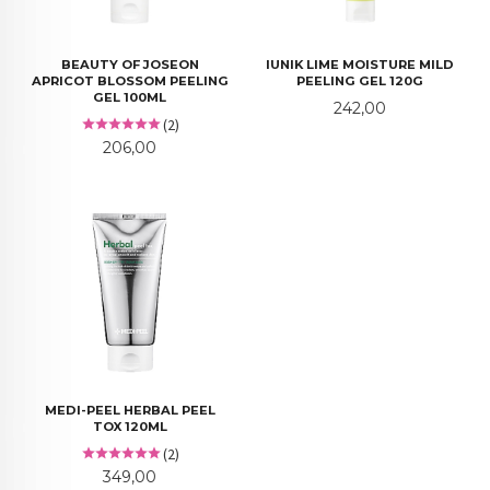
BEAUTY OF JOSEON
IUNIK LIME MOISTURE MILD
APRICOT BLOSSOM PEELING
PEELING GEL 120G
GEL 100ML
Pris
242,00
(2)
Pris
206,00
MEDI-PEEL HERBAL PEEL
TOX 120ML
(2)
Pris
349,00