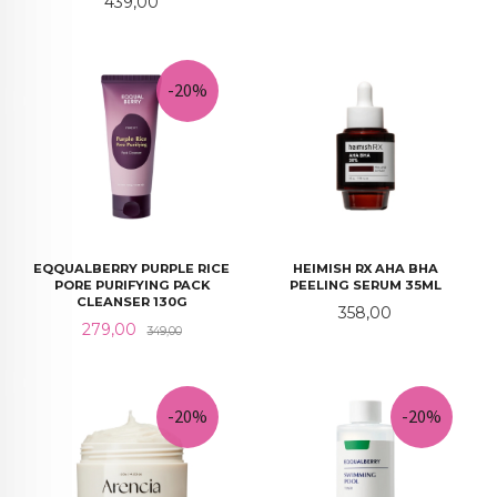
Pris
439,00
-20%
EQQUALBERRY PURPLE RICE
HEIMISH RX AHA BHA
PORE PURIFYING PACK
PEELING SERUM 35ML
CLEANSER 130G
Pris
358,00
Tilbud
Rabatt
279,00
349,00
-20%
-20%