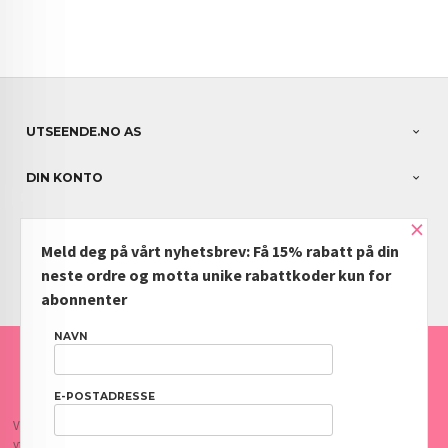
UTSEENDE.NO AS
DIN KONTO
×
NYHETSBREV
Meld deg på vårt nyhetsbrev: Få 15% rabatt på din
PARTNERE
neste ordre og motta unike rabattkoder kun for
abonnenter
NAVN
FRAKT
KJØPSBETINGELSER
SIKKERHET OG PERSONVERN
NYHETSBREV
BLOGG
OFTE STILTE SPØRSMÅL
E-POSTADRESSE
Vår nettbutikk bruker cookies slik at du får en bedre kjøpsopplevelse og vi kan
yte deg bedre service. Vi bruker cookies hovedsaklig til å lagre