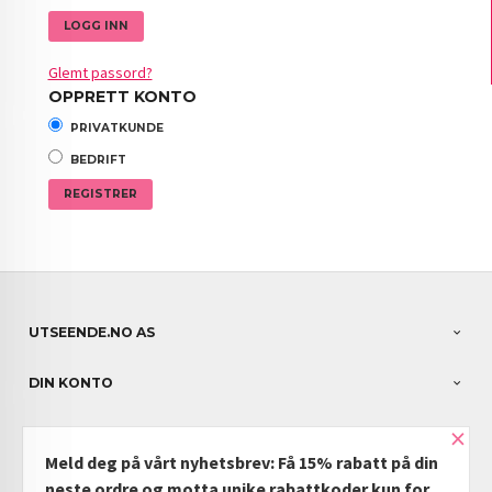
Glemt passord?
OPPRETT KONTO
PRIVATKUNDE
BEDRIFT
UTSEENDE.NO AS
DIN KONTO
×
NYHETSBREV
Meld deg på vårt nyhetsbrev: Få 15% rabatt på din
PARTNERE
neste ordre og motta unike rabattkoder kun for