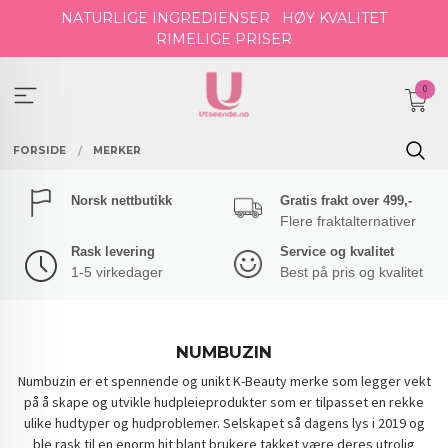
Gå
NATURLIGE INGREDIENSER
HØY KVALITET
til
RIMELIGE PRISER
innholdet
0
FORSIDE
MERKER
Norsk nettbutikk
Gratis frakt over 499,-
Flere fraktalternativer
Rask levering
Service og kvalitet
1-5 virkedager
Best på pris og kvalitet
NUMBUZIN
Numbuzin er et spennende og unikt K-Beauty merke som legger vekt
på å skape og utvikle hudpleieprodukter som er tilpasset en rekke
ulike hudtyper og hudproblemer. Selskapet så dagens lys i 2019 og
ble rask til en enorm hit blant brukere takket være deres utrolig