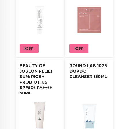
Plasser den tynne enden mot øyekroken eller
andre ønskede områder som øyelokk, smilelinjer
eller hjørner. La patchene virke over natten og
fjern dem om morgenen.
KJØP
KJØP
BEAUTY OF
ROUND LAB 1025
JOSEON RELIEF
DOKDO
SUN: RICE +
CLEANSER 150ML
PROBIOTICS
SPF50+ PA++++
50ML