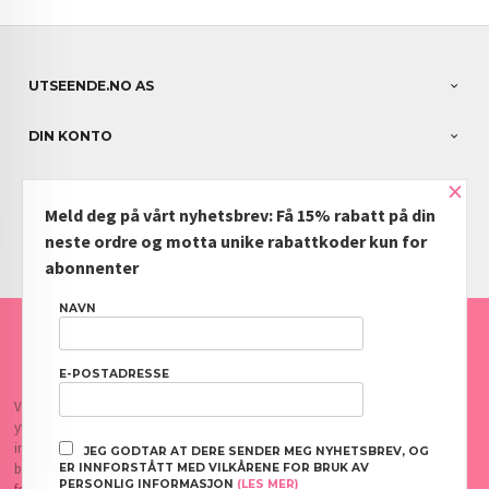
UTSEENDE.NO AS
DIN KONTO
×
NYHETSBREV
Meld deg på vårt nyhetsbrev: Få 15% rabatt på din
PARTNERE
neste ordre og motta unike rabattkoder kun for
abonnenter
NAVN
FRAKT
KJØPSBETINGELSER
SIKKERHET OG PERSONVERN
NYHETSBREV
BLOGG
OFTE STILTE SPØRSMÅL
E-POSTADRESSE
Vår nettbutikk bruker cookies slik at du får en bedre kjøpsopplevelse og vi kan
yte deg bedre service. Vi bruker cookies hovedsaklig til å lagre
innloggingsdetaljer og huske hva du har puttet i handlekurven din. Fortsett å
JEG GODTAR AT DERE SENDER MEG NYHETSBREV, OG
bruke siden som normalt om du godtar dette.
Les mer
eller
endre innstillinger
ER INNFORSTÅTT MED VILKÅRENE FOR BRUK AV
PERSONLIG INFORMASJON
(LES MER)