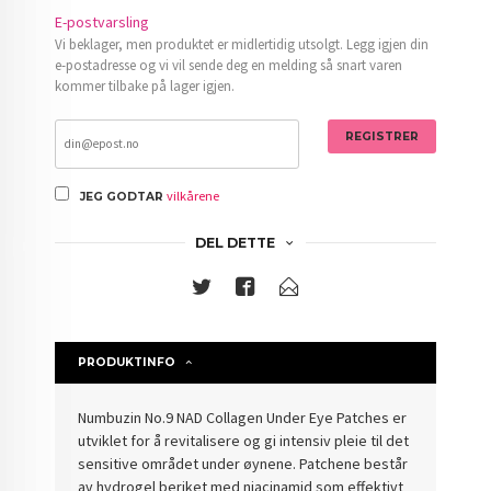
E-postvarsling
Vi beklager, men produktet er midlertidig utsolgt. Legg igjen din
e-postadresse og vi vil sende deg en melding så snart varen
kommer tilbake på lager igjen.
REGISTRER
vilkårene
JEG GODTAR
DEL DETTE
PRODUKTINFO
Numbuzin No.9 NAD Collagen Under Eye Patches er
utviklet for å revitalisere og gi intensiv pleie til det
sensitive området under øynene. Patchene består
av hydrogel beriket med niacinamid som effektivt