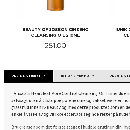
BEAUTY OF JOSEON GINSENG
IUNIK
CLEANSING OIL 210ML
CL
Pris
251,00
KJØP
PRODUKTINFO
INGREDIENSER
PRODUKTA
I Anua sin Heartleaf Pore Control Cleansing Oil finner du en
selvsagt uten å tilstoppe porene dine og takket være en no
glasshud innen K-Beauty og med dette produktet som en del a
enkel å vaske av og vil ikke etterlate seg noe rester på hude
Bruk rensen som det første steget i hudpleierutinen din, hvor