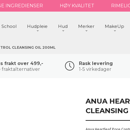
GE INGREDIENSER
HØY KVALITET
RIMELI
 School
Hudpleie
Hud
Merker
MakeUp
TROL CLEANSING OIL 200ML
is frakt over 499,-
Rask levering
 fraktalternativer
1-5 virkedager
ANUA HEAR
CLEANSING 
Anua Heartleaf Pore Contr