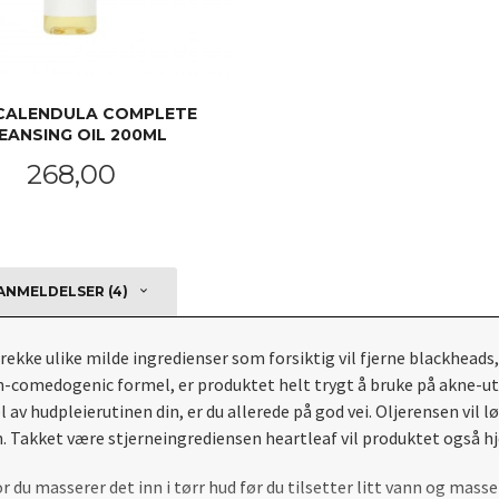
 CALENDULA COMPLETE
EANSING OIL 200ML
Pris
268,00
KJØP
NMELDELSER (4)
 rekke ulike milde ingredienser som forsiktig vil fjerne blackhead
n-comedogenic formel, er produktet helt trygt å bruke på akne-uts
v hudpleierutinen din, er du allerede på god vei. Oljerensen vil 
n. Takket være stjerneingrediensen heartleaf vil produktet også hjel
 du masserer det inn i tørr hud før du tilsetter litt vann og masse