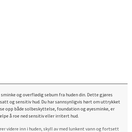
s, sminke og overflødig sebum fra huden din. Dette gjøres
att og sensitiv hud. Du har sannsynligvis hørt om uttrykket
løse opp både solbeskyttelse, foundation og øyesminke, er
pe å roe ned sensitiv eller irritert hud.
rer videre inn i huden, skyll av med lunkent vann og fortsett