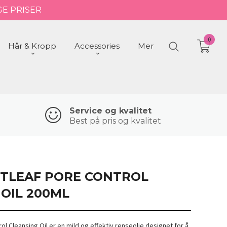
GE PRISER
0
Hår & Kropp
Accessories
Mer
Service og kvalitet
Best på pris og kvalitet
TLEAF PORE CONTROL
OIL 200ML
ol Cleansing Oil er en mild og effektiv renseolje designet for å