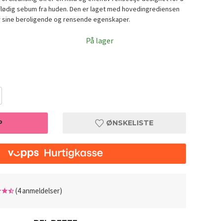
flødig sebum fra huden. Den er laget med hovedingrediensen
or sine beroligende og rensende egenskaper.
På lager
P
ØNSKELISTE
l 200ml
Anua He
(4 anmeldelser)