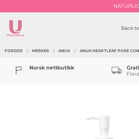
Gå
NATURLI
Lukk
til
innholdet
PRODUKTER
Back to
FORSIDE
MERKER
ANUA
ANUA HEARTLEAF PORE CON
Norsk nettbutikk
Grat
Flere