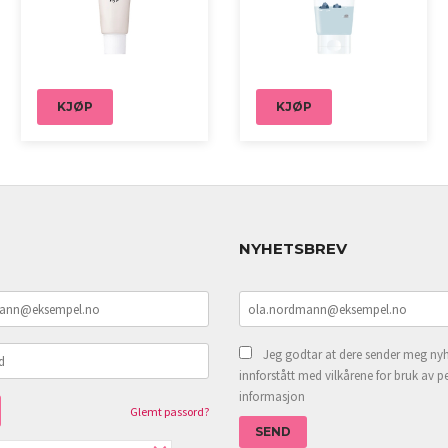
KJØP
KJØP
NYHETSBREV
Jeg godtar at dere sender meg nyh
innforstått med vilkårene for bruk av p
informasjon
Glemt passord?