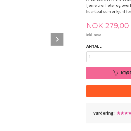
fjerne urenheter og over
heartleaf som er kjent f
Pris
NOK
279,00
inkl. mva.
Next
ANTALL
KJØ
Anua Heartleaf Pore Control Cleansing Oi
Vurdering: