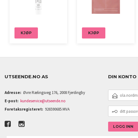
KJØP
KJØP
UTSEENDE.NO AS
DIN KONTO
E-
Adresse:
Øvre Rælingsveg 176, 2008 Fjerdingby
POSTADRESSE
E-post:
kundeservice@utseende.no
DITT
Foretaksregisteret:
926590685 MVA
PASSORD