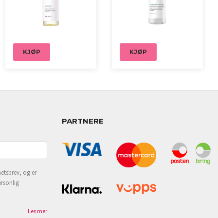
KJØP
KJØP
PARTNERE
etsbrev, og er
ersonlig
Les mer