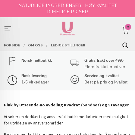
Gå
NATURLIGE INGREDIENSER
HØY KVALITET
til
RIMELIGE PRISER
innholdet
0
FORSIDE
OM OSS
LEDIGE STILLINGER
Norsk nettbutikk
Gratis frakt over 499,-
Flere fraktalternativer
Rask levering
Service og kvalitet
1-5 virkedager
Best på pris og kvalitet
Pink by Utseende.no avdeling Kvadrat (Sandnes) og Stavanger
Vi søker en dedikert og ansvarsfull butikkmedarbeider med mulighet
for utvidelse av ansvarsområder.
Passer utmerket til personer som har en sterk drive for å oppnå gode