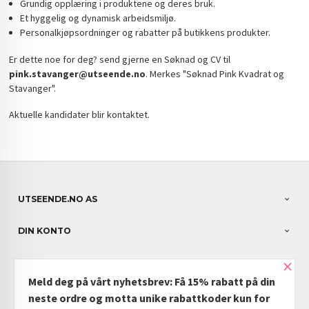
Grundig opplæring i produktene og deres bruk.
Et hyggelig og dynamisk arbeidsmiljø.
Personalkjøpsordninger og rabatter på butikkens produkter.
Er dette noe for deg? send gjerne en Søknad og CV til
pink.stavanger@utseende.no
. Merkes "Søknad Pink Kvadrat og
Stavanger".
Aktuelle kandidater blir kontaktet.
UTSEENDE.NO AS
DIN KONTO
×
NYHETSBREV
Meld deg på vårt nyhetsbrev: Få 15% rabatt på din
PARTNERE
neste ordre og motta unike rabattkoder kun for