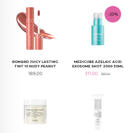
-20%
ROM&ND JUICY LASTING
MEDICUBE AZELAIC ACID
TINT 10 NUDY PEANUT
EXOSOME SHOT 2000 30ML
Pris
Tilbud
Rabatt
189,00
311,00
389,00