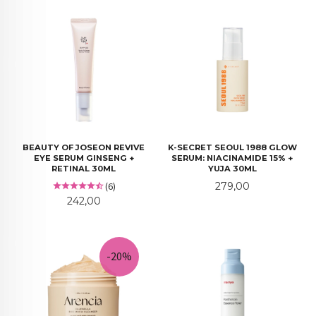
BEAUTY OF JOSEON REVIVE
K-SECRET SEOUL 1988 GLOW
EYE SERUM GINSENG +
SERUM: NIACINAMIDE 15% +
RETINAL 30ML
YUJA 30ML
Pris
(6)
279,00
Pris
242,00
-20%