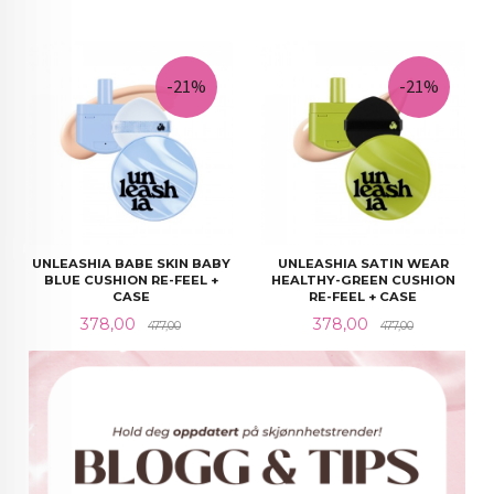
-21%
-21%
UNLEASHIA BABE SKIN BABY
UNLEASHIA SATIN WEAR
BLUE CUSHION RE-FEEL +
HEALTHY-GREEN CUSHION
CASE
RE-FEEL + CASE
Tilbud
Rabatt@
Tilbud
Rabatt@
378,00
378,00
477,00
477,00