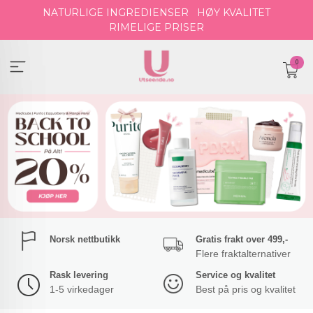
Gå
NATURLIGE INGREDIENSER
HØY KVALITET
til
RIMELIGE PRISER
innholdet
0
Norsk nettbutikk
Gratis frakt over 499,-
Flere fraktalternativer
Rask levering
Service og kvalitet
1-5 virkedager
Best på pris og kvalitet