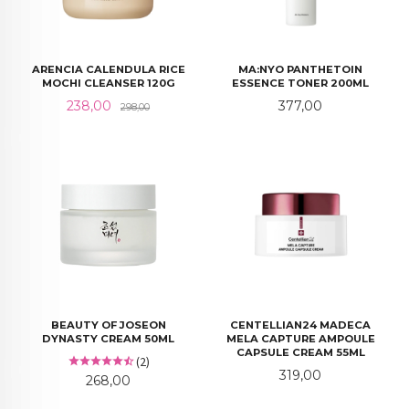
ARENCIA CALENDULA RICE
MA:NYO PANTHETOIN
MOCHI CLEANSER 120G
ESSENCE TONER 200ML
Tilbud
Rabatt
Pris
238,00
377,00
298,00
BEAUTY OF JOSEON
CENTELLIAN24 MADECA
DYNASTY CREAM 50ML
MELA CAPTURE AMPOULE
CAPSULE CREAM 55ML
(2)
Pris
319,00
Pris
268,00