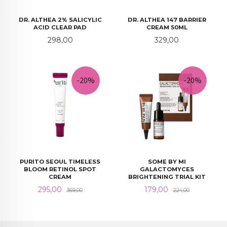
DR. ALTHEA 2% SALICYLIC
DR. ALTHEA 147 BARRIER
ACID CLEAR PAD
CREAM 50ML
Pris
Pris
298,00
329,00
-20%
-20%
PURITO SEOUL TIMELESS
SOME BY MI
BLOOM RETINOL SPOT
GALACTOMYCES
CREAM
BRIGHTENING TRIAL KIT
Tilbud
Rabatt
Tilbud
Rabatt
295,00
179,00
369,00
224,00