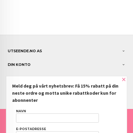
UTSEENDE.NO AS
DIN KONTO
×
NYHETSBREV
Meld deg på vårt nyhetsbrev: Få 15% rabatt på din
PARTNERE
neste ordre og motta unike rabattkoder kun for
abonnenter
NAVN
FRAKT
KJØPSBETINGELSER
SIKKERHET OG PERSONVERN
NYHETSBREV
BLOGG
OFTE STILTE SPØRSMÅL
E-POSTADRESSE