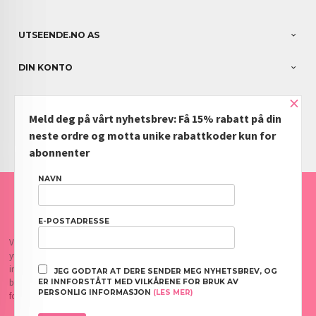
UTSEENDE.NO AS
DIN KONTO
×
NYHETSBREV
Meld deg på vårt nyhetsbrev: Få 15% rabatt på din
PARTNERE
neste ordre og motta unike rabattkoder kun for
abonnenter
NAVN
FRAKT
KJØPSBETINGELSER
SIKKERHET OG PERSONVERN
NYHETSBREV
BLOGG
OFTE STILTE SPØRSMÅL
E-POSTADRESSE
Vår nettbutikk bruker cookies slik at du får en bedre kjøpsopplevelse og vi kan
yte deg bedre service. Vi bruker cookies hovedsaklig til å lagre
innloggingsdetaljer og huske hva du har puttet i handlekurven din. Fortsett å
JEG GODTAR AT DERE SENDER MEG NYHETSBREV, OG
bruke siden som normalt om du godtar dette.
Les mer
eller
endre innstillinger
ER INNFORSTÅTT MED VILKÅRENE FOR BRUK AV
PERSONLIG INFORMASJON
(LES MER)
for cookies.