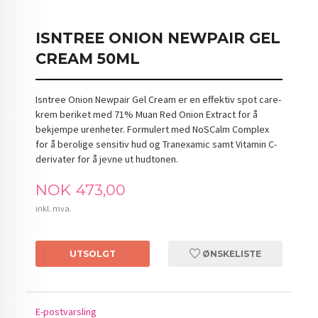
ISNTREE ONION NEWPAIR GEL
CREAM 50ML
Isntree Onion Newpair Gel Cream er en effektiv spot care-
krem beriket med 71% Muan Red Onion Extract for å
bekjempe urenheter. Formulert med NoSCalm Complex
for å berolige sensitiv hud og Tranexamic samt Vitamin C-
derivater for å jevne ut hudtonen.
Pris
NOK
473,00
inkl. mva.
UTSOLGT
ØNSKELISTE
E-postvarsling