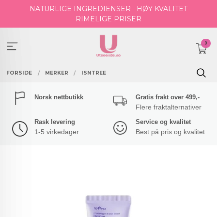
Gå
NATURLIGE INGREDIENSER
HØY KVALITET
til
RIMELIGE PRISER
innholdet
0
FORSIDE
MERKER
ISNTREE
Norsk nettbutikk
Gratis frakt over 499,-
Flere fraktalternativer
Rask levering
Service og kvalitet
1-5 virkedager
Best på pris og kvalitet