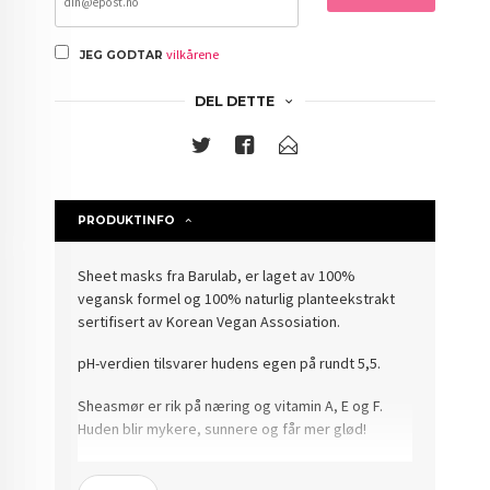
vilkårene
JEG GODTAR
DEL DETTE
PRODUKTINFO
Sheet masks fra Barulab, er laget av 100%
vegansk formel og 100% naturlig planteekstrakt
sertifisert av Korean Vegan Assosiation.
pH-verdien tilsvarer hudens egen på rundt 5,5.
Sheasmør er rik på næring og vitamin A, E og F.
Huden blir mykere, sunnere og får mer glød!
Barulab’s etikk er basert på respekt for og