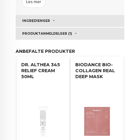
dyrebeskyttelse av dyr.
Les mer
Dermatologisk testet.
INGREDIENSER
Brukerveiledning:
PRODUKTANMELDELSER (1)
Etter rens og toner.
Plasser sheet mask jevnt over ansiktet.
La virke i 20-30 minutter.
ANBEFALTE PRODUKTER
Klapp overflødig essens inn i huden.
DR. ALTHEA 345
BIODANCE BIO-
RELIEF CREAM
COLLAGEN REAL
50ML
DEEP MASK
Formulert med EWG Green ingredienser.
EWG sertifisert (Environmental Working Group) – fri
for skadelige kjemikalier