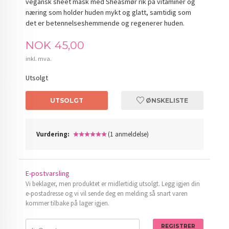
vegansk sheet mask med Sheasmør rik på vitaminer og
næring som holder huden mykt og glatt, samtidig som
det er betennelseshemmende og regenerer huden.
Pris
NOK
45,00
inkl. mva.
Utsolgt
UTSOLGT
ØNSKELISTE
Vurdering:
(1 anmeldelse)
E-postvarsling
Vi beklager, men produktet er midlertidig utsolgt. Legg igjen din
e-postadresse og vi vil sende deg en melding så snart varen
kommer tilbake på lager igjen.
REGISTRER