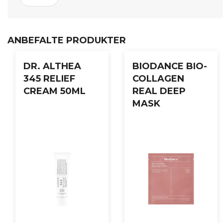
Pump en passende mengde rens i håndflaten.
Arbeid opp et rikt skum og masser det forsiktig over ansi
ANBEFALTE PRODUKTER
Skyll grundig med lunkent vann.
DR. ALTHEA
BIODANCE BIO-
345 RELIEF
COLLAGEN
CREAM 50ML
REAL DEEP
MASK