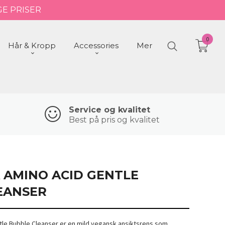
GE PRISER
0
Hår & Kropp
Accessories
Mer
Service og kvalitet
Best på pris og kvalitet
A AMINO ACID GENTLE
EANSER
ntle Bubble Cleanser er en mild vegansk ansiktsrens som