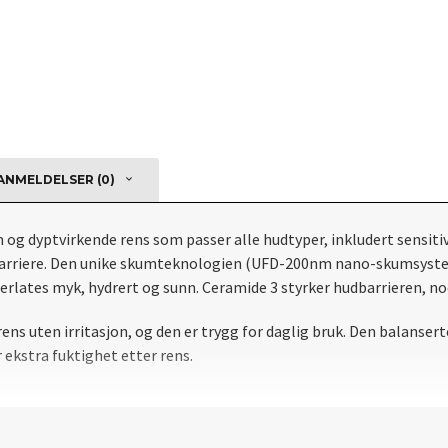
NMELDELSER (0)
 og dyptvirkende rens som passer alle hudtyper, inkludert sensiti
tbarriere. Den unike skumteknologien (UFD-200nm nano-skumsystem)
erlates myk, hydrert og sunn. Ceramide 3 styrker hudbarrieren, n
ens uten irritasjon, og den er trygg for daglig bruk. Den balansert
 ekstra fuktighet etter rens.