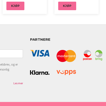
KJØP
KJØP
PARTNERE
etsbrev, og er
ersonlig
Les mer