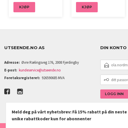
KJØP
KJØP
UTSEENDE.NO AS
DIN KONTO
E-
Adresse:
Øvre Rælingsveg 176, 2008 Fjerdingby
POSTADRESSE
E-post:
kundeservice@utseende.no
DITT
Foretaksregisteret:
926590685 MVA
PASSORD
Meld deg på vårt nyhetsbrev: Få 15% rabatt på din nest
unike rabattkoder kun for abonnenter