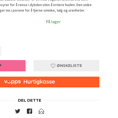
syrer for å rense i dybden uten å irritere huden. Den unike
 inn i porene for å fjerne sminke, talg og urenheter.
På lager
P
ØNSKELISTE
DEL DETTE
nser
Dr. Alt