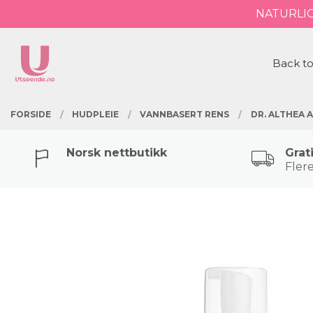
Gå
NATURLI
Lukk
til
innholdet
PRODUKTER
Back to
FORSIDE
HUDPLEIE
VANNBASERT RENS
DR. ALTHEA 
Norsk nettbutikk
Grat
Flere