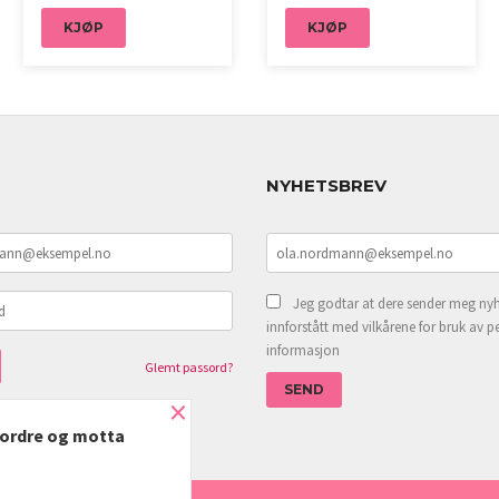
KJØP
KJØP
NYHETSBREV
Jeg godtar at dere sender meg nyh
innforstått med vilkårene for bruk av p
informasjon
Glemt passord?
×
e ordre og motta