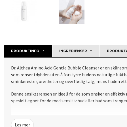
PRODUKTINFO
INGREDIENSER
PRODUKTA
Dr. Althea Amino Acid Gentle Bubble Cleanser er en skånsom
som renser i dybden uten å forstyrre hudens naturlige fuk
sminkerester, urenheter og overflødig talg, mens huden ett
Denne ansiktsrensen er ideell for de som ønsker en effektiv r
spesielt egnet for de med sensitiv hud eller hud som trenger
Les mer
Bruksanvisning
: