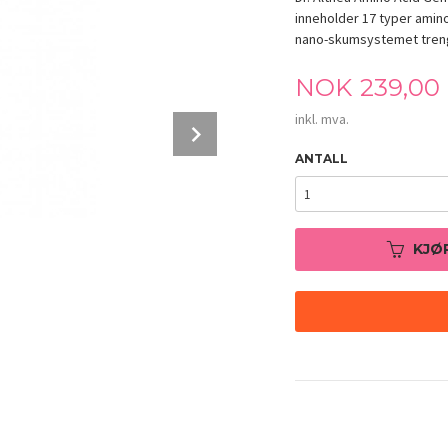
inneholder 17 typer amino
nano-skumsystemet trenger
Pris
NOK
239,00
inkl. mva.
Next
ANTALL
KJØ
Dr. Althea Amino Acid Gentle Bubble Clea