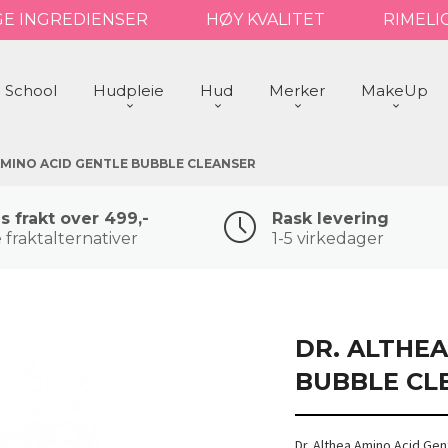
GE INGREDIENSER
HØY KVALITET
RIMELI
 School
Hudpleie
Hud
Merker
MakeUp
AMINO ACID GENTLE BUBBLE CLEANSER
is frakt over 499,-
Rask levering
 fraktalternativer
1-5 virkedager
DR. ALTHE
BUBBLE CL
Dr. Althea Amino Acid Ge