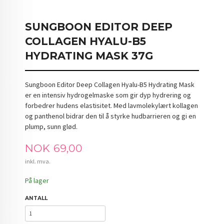
SUNGBOON EDITOR DEEP
COLLAGEN HYALU-B5
HYDRATING MASK 37G
Sungboon Editor Deep Collagen Hyalu-B5 Hydrating Mask
er en intensiv hydrogelmaske som gir dyp hydrering og
forbedrer hudens elastisitet. Med lavmolekylært kollagen
og panthenol bidrar den til å styrke hudbarrieren og gi en
plump, sunn glød.
Pris
NOK
69,00
inkl. mva.
På lager
ANTALL