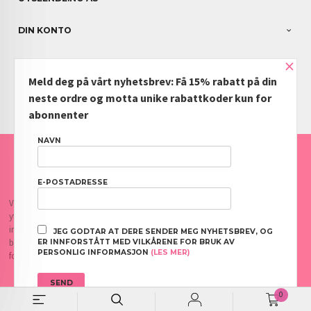
DIN KONTO
×
NYHETSBREV
Meld deg på vårt nyhetsbrev: Få 15% rabatt på din
PARTNERE
neste ordre og motta unike rabattkoder kun for
abonnenter
NAVN
FRAKT
KJØPSBETINGELSER
SIKKERHET OG PERSONVERN
NYHETSBREV
BLOGG
OFTE STILTE SPØRSMÅL
E-POSTADRESSE
Vår nettbutikk bruker cookies slik at du får en bedre kjøpsopplevelse og vi kan
yte deg bedre service. Vi bruker cookies hovedsaklig til å lagre
innloggingsdetaljer og huske hva du har puttet i handlekurven din. Fortsett å
JEG GODTAR AT DERE SENDER MEG NYHETSBREV, OG
bruke siden som normalt om du godtar dette.
Les mer
eller
endre innstillinger
ER INNFORSTÅTT MED VILKÅRENE FOR BRUK AV
PERSONLIG INFORMASJON
(LES MER)
for cookies.
0