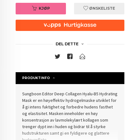
KJØP
ØNSKELISTE
DEL DETTE
PRODUKTINFO
Sungboon Editor Deep Collagen Hyalu-B5 Hydrating
Mask er en høyeffektiv hydrogelmaske utviklet for
å gi intens fuktighet og forbedre hudens fasthet
og elastisitet. Masken inneholder en høy
konsentrasjon av lavmolekylært kollagen som
trenger dypt inn i huden og bidrar til å styrke
hudstrukturen samt gi en fyldigere og glattere
hudoverflate.