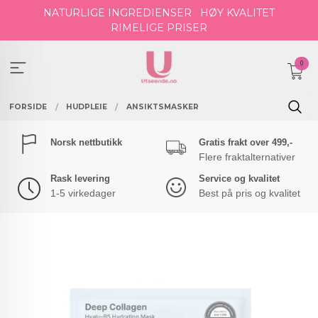
Gå
NATURLIGE INGREDIENSER
HØY KVALITET
til
RIMELIGE PRISER
innholdet
0
FORSIDE
HUDPLEIE
ANSIKTSMASKER
Norsk nettbutikk
Gratis frakt over 499,-
Flere fraktalternativer
Rask levering
Service og kvalitet
1-5 virkedager
Best på pris og kvalitet