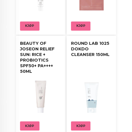
Påfør masken på ren hud etter toner, unngå
øye- og leppeområdet.
La den virke i 3–4 timer til den blir transparent,
og fjern deretter masken.
KJØP
KJØP
Kan også brukes som nattmaske for ekstra
fuktighetspleie.
BEAUTY OF
ROUND LAB 1025
JOSEON RELIEF
DOKDO
SUN: RICE +
CLEANSER 150ML
PROBIOTICS
SPF50+ PA++++
50ML
KJØP
KJØP