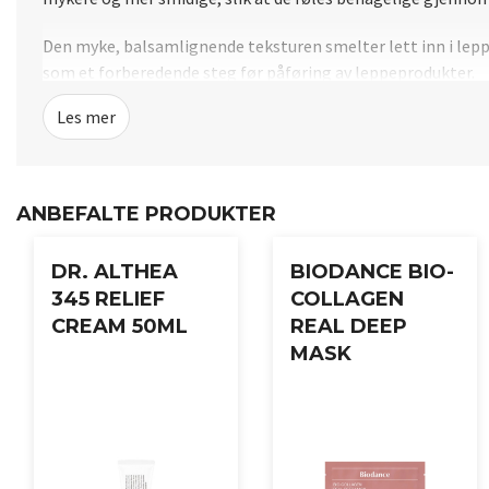
Den myke, balsamlignende teksturen smelter lett inn i lep
som et forberedende steg før påføring av leppeprodukter.
Les mer
Ved regelmessig bruk vil leppene fremstå glattere, mer velp
Bruksanvisning:
Påfør et jevnt lag på rene lepper. Bruk som en nattmaske for 
ANBEFALTE PRODUKTER
DR. ALTHEA
BIODANCE BIO-
345 RELIEF
COLLAGEN
CREAM 50ML
REAL DEEP
MASK