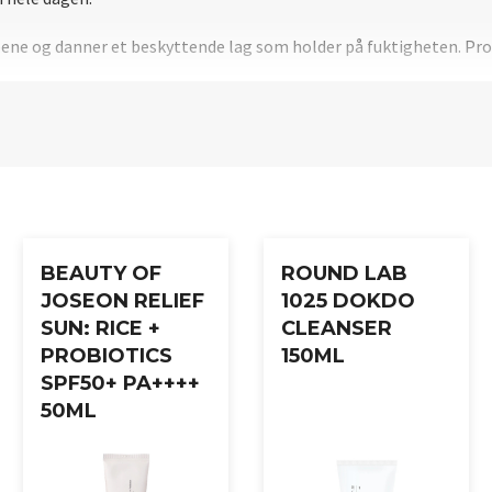
pene og danner et beskyttende lag som holder på fuktigheten. Pr
leide og med en sunnere finish.
intensiv pleie, eller la produktet virke i noen minutter før påføri
BEAUTY OF
ROUND LAB
JOSEON RELIEF
1025 DOKDO
SUN: RICE +
CLEANSER
PROBIOTICS
150ML
SPF50+ PA++++
50ML