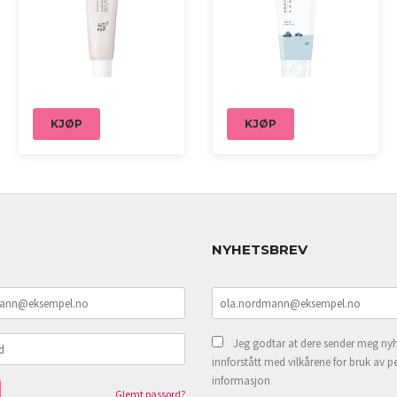
KJØP
KJØP
NYHETSBREV
Jeg godtar at dere sender meg nyh
innforstått med vilkårene for bruk av p
informasjon
Glemt passord?