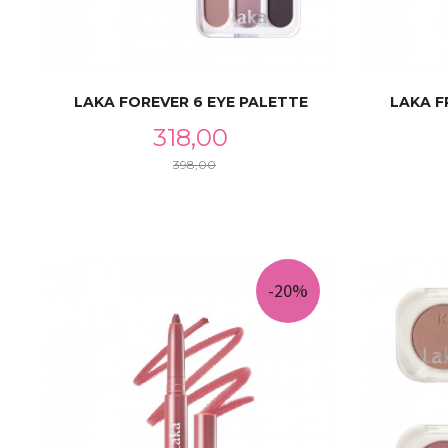
LAKA FOREVER 6 EYE PALETTE
LAKA F
Tilbud
318,00
398,00
Rabatt
LES MER
-20%