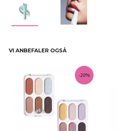
VI ANBEFALER OGSÅ
-20%