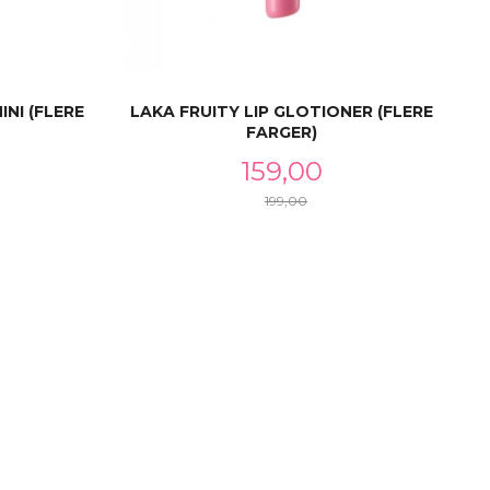
INI (FLERE
LAKA FRUITY LIP GLOTIONER (FLERE
FARGER)
Tilbud
159,00
199,00
Rabatt
LES MER