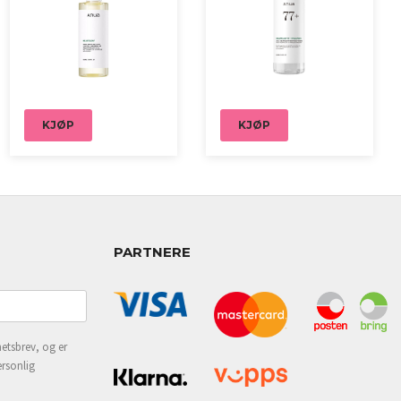
KJØP
KJØP
PARTNERE
etsbrev, og er
ersonlig