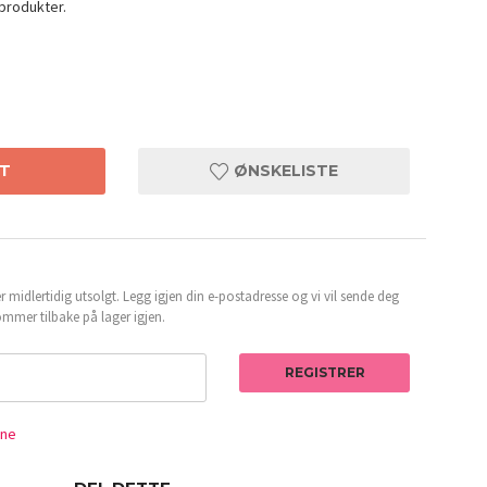
produkter.
T
ØNSKELISTE
 midlertidig utsolgt. Legg igjen din e-postadresse og vi vil sende deg
mmer tilbake på lager igjen.
REGISTRER
LAKA So
ene