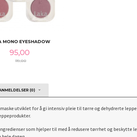
A MONO EYESHADOW
Tilbud
95,00
119,00
Rabatt
LES MER
NMELDELSER (0)
ske utviklet for å gi intensiv pleie til tørre og dehydrerte leppe
leppeprodukter.
redienser som hjelper til med å redusere tørrhet og beskytte le
 hele dagen.