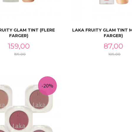
RUITY GLAM TINT (FLERE
LAKA FRUITY GLAM TINT M
FARGER)
FARGER)
Tilbud
Tilbud
159,00
87,00
199,00
109,00
Rabatt
Rabatt
LES MER
LES MER
-20%