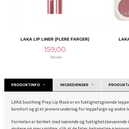
LAKA LIP LINER (FLERE FARGER)
LAK
Tilbud
159,00
199,00
Rabatt
LES MER
PRODUKTINFO
INGREDIENSER
PRODUKTA
LAKA Soothing Prep Lip Mask er en fuktighetsgivende leppema
komfort og gi et jevnere underlag for leppefarge og andre 
Formelen er beriket med nærende og fuktighetsbevarende ing
mykere og mer smidige, slik at de føles behagelige gjennom