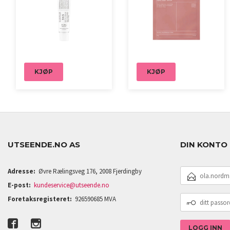
KJØP
KJØP
UTSEENDE.NO AS
DIN KONTO
E-
Adresse:
Øvre Rælingsveg 176, 2008 Fjerdingby
POSTADRESSE
E-post:
kundeservice@utseende.no
DITT
Foretaksregisteret:
926590685 MVA
PASSORD