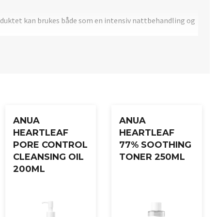
oduktet kan brukes både som en intensiv nattbehandling og
ng av leppefarge for et jevnere resultat.
ANUA
ANUA
HEARTLEAF
HEARTLEAF
PORE CONTROL
77% SOOTHING
CLEANSING OIL
TONER 250ML
200ML