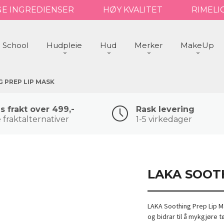
GE INGREDIENSER
HØY KVALITET
RIMELI
 School
Hudpleie
Hud
Merker
MakeUp
 PREP LIP MASK
is frakt over 499,-
Rask levering
 fraktalternativer
1-5 virkedager
LAKA SOOT
LAKA Soothing Prep Lip M
og bidrar til å mykgjøre 