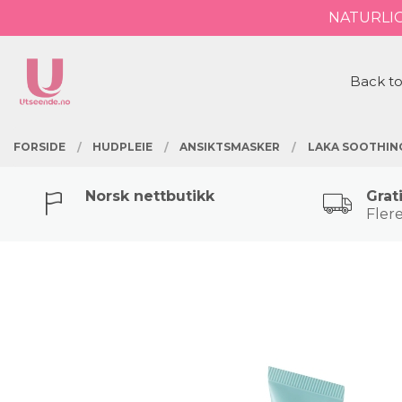
Gå
NATURLI
Lukk
til
innholdet
PRODUKTER
Back to
FORSIDE
HUDPLEIE
ANSIKTSMASKER
LAKA SOOTHING
Norsk nettbutikk
Grat
Flere