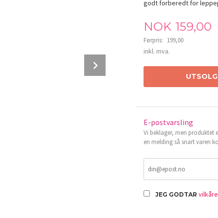
godt forberedt for leppe
Tilbud
NOK
159,00
Førpris:
199,00
Rabatt
inkl. mva.
Next
UTSOLG
E-postvarsling
Vi beklager, men produktet er
en melding så snart varen ko
LAKA Soothing Prep Lip Mask
vilkår
JEG GODTAR