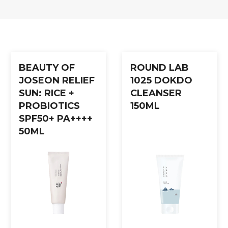
 delen av masken på ansiktet og la den virke i 20–30 minutter. Fje
BEAUTY OF
ROUND LAB
JOSEON RELIEF
1025 DOKDO
SUN: RICE +
CLEANSER
PROBIOTICS
150ML
SPF50+ PA++++
50ML