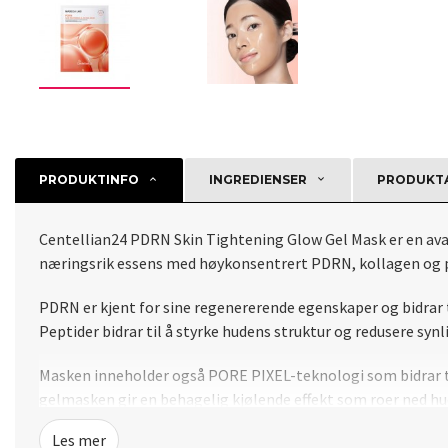
PRODUKTINFO
INGREDIENSER
PRODUKTA
Centellian24 PDRN Skin Tightening Glow Gel Mask er en avan
næringsrik essens med høykonsentrert PDRN, kollagen og pe
PDRN er kjent for sine regenererende egenskaper og bidrar t
Peptider bidrar til å styrke hudens struktur og redusere synli
Masken inneholder også PORE PIXEL-teknologi som bidrar til
gelmasken gir en behagelig kjølende effekt som roer ned hu
Les mer
Den todelte utformingen sikrer tett kontakt med huden for 