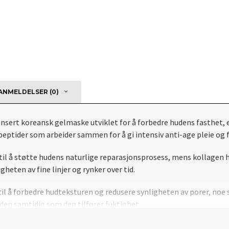
NMELDELSER (0)
sert koreansk gelmaske utviklet for å forbedre hudens fasthet, 
ptider som arbeider sammen for å gi intensiv anti-age pleie og f
il å støtte hudens naturlige reparasjonsprosess, mens kollagen hj
gheten av fine linjer og rynker over tid.
 å forbedre hudteksturen og redusere synligheten av porer, noe so
den samtidig som den tilfører fuktighet.
optimal absorpsjon av de aktive ingrediensene. Ved regelmessig 