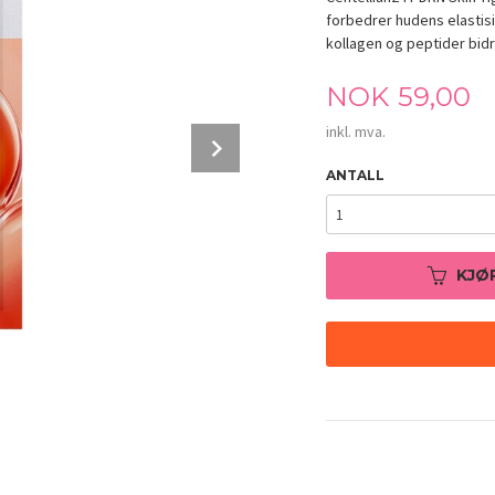
forbedrer hudens elastisi
kollagen og peptider bidra
Pris
NOK
59,00
inkl. mva.
Next
ANTALL
KJØ
Centellian24 PDRN Skin Tightening Glow 