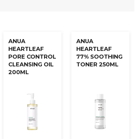
rn masken og klapp forsiktig inn resterende essens.
ANUA
ANUA
HEARTLEAF
HEARTLEAF
PORE CONTROL
77% SOOTHING
CLEANSING OIL
TONER 250ML
200ML