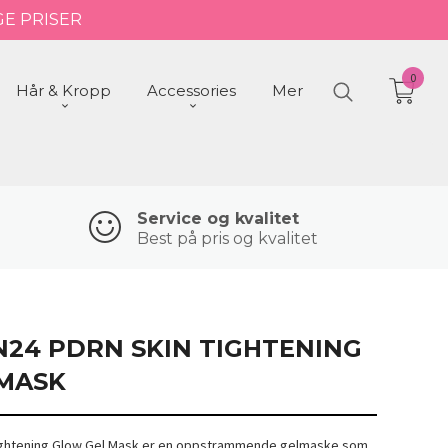
GE PRISER
0
Hår & Kropp
Accessories
Mer
Service og kvalitet
Best på pris og kvalitet
N24 PDRN SKIN TIGHTENING
MASK
Tightening Glow Gel Mask er en oppstrammende gelmaske som