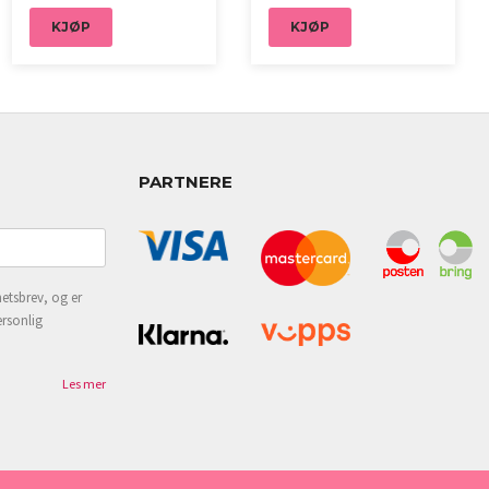
KJØP
KJØP
PARTNERE
etsbrev, og er
ersonlig
Les mer