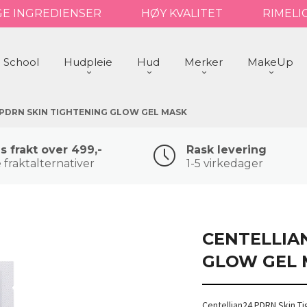
GE INGREDIENSER
HØY KVALITET
RIMELI
 School
Hudpleie
Hud
Merker
MakeUp
PDRN SKIN TIGHTENING GLOW GEL MASK
is frakt over 499,-
Rask levering
 fraktalternativer
1-5 virkedager
CENTELLIA
GLOW GEL 
Centellian24 PDRN Skin 