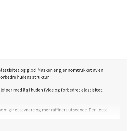
elastisitet og glød. Masken er gjennomtrukket av en
orbedre hudens struktur.
elper med å gi huden fylde og forbedret elastisitet.
m gir et jevnere og mer raffinert utseende. Den lette
bruk fremstår huden fastere, glattere og med en sunn,