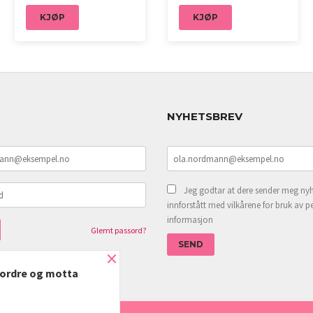
KJØP
KJØP
NYHETSBREV
Jeg godtar at dere sender meg nyh
innforstått med vilkårene for bruk av p
informasjon
Glemt passord?
×
e ordre og motta