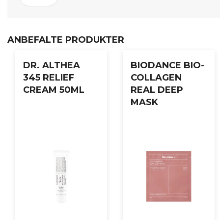
ungdommelig glød.
Bruksanvisning:
ANBEFALTE PRODUKTER
Påfør masken på ren hud etter toner. Fest den øvre og nedre
DR. ALTHEA
BIODANCE BIO-
345 RELIEF
COLLAGEN
CREAM 50ML
REAL DEEP
MASK