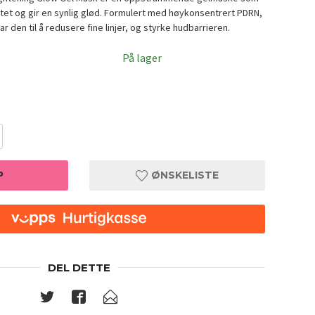
tet og gir en synlig glød. Formulert med høykonsentrert PDRN,
r den til å redusere fine linjer, og styrke hudbarrieren.
På lager
P
ØNSKELISTE
DEL DETTE
Gel Mask
Centell