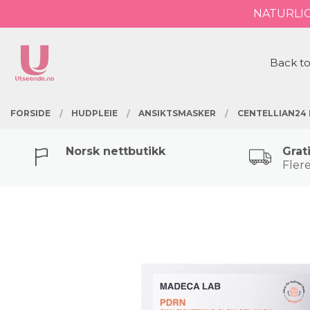
Gå
NATURLI
Lukk
til
innholdet
PRODUKTER
Back to
FORSIDE
HUDPLEIE
ANSIKTSMASKER
CENTELLIAN24 
Norsk nettbutikk
Grat
Flere