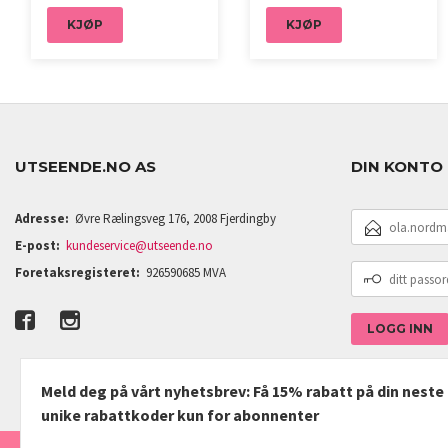
KJØP
KJØP
UTSEENDE.NO AS
DIN KONTO
E-
Adresse:
Øvre Rælingsveg 176, 2008 Fjerdingby
POSTADRESSE
E-post:
kundeservice@utseende.no
DITT
Foretaksregisteret:
926590685 MVA
PASSORD
Meld deg på vårt nyhetsbrev: Få 15% rabatt på din nest
unike rabattkoder kun for abonnenter