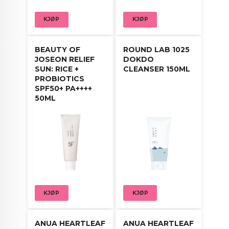
Påfør masken jevnt på ansiktet etter rens og
toner. La virke i 10–20 minutter, fjern masken og
KJØP
KJØP
klapp forsiktig inn resterende essens i huden.
BEAUTY OF
ROUND LAB 1025
JOSEON RELIEF
DOKDO
SUN: RICE +
CLEANSER 150ML
PROBIOTICS
SPF50+ PA++++
50ML
KJØP
KJØP
ANUA HEARTLEAF
ANUA HEARTLEAF