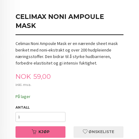
CELIMAX NONI AMPOULE
MASK
Celimax Noni Ampoule Mask er en nærende sheet mask
beriket med noni-ekstrakt og over 200 hudpleiende
næringsstoffer. Den bidrar til å styrke hudbarrieren,
forbedre elastisitet og gi intensiv fuktighet.
Pris
NOK
59,00
inkl. mva.
På lager
ANTALL
KJØP
ØNSKELISTE