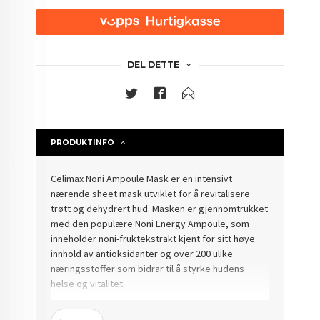
DEL DETTE
PRODUKTINFO
Celimax Noni Ampoule Mask er en intensivt
nærende sheet mask utviklet for å revitalisere
trøtt og dehydrert hud. Masken er gjennomtrukket
med den populære Noni Energy Ampoule, som
inneholder noni-fruktekstrakt kjent for sitt høye
innhold av antioksidanter og over 200 ulike
næringsstoffer som bidrar til å styrke hudens
helse og vitalitet.
Formelen er beriket med hyaluronsyre og