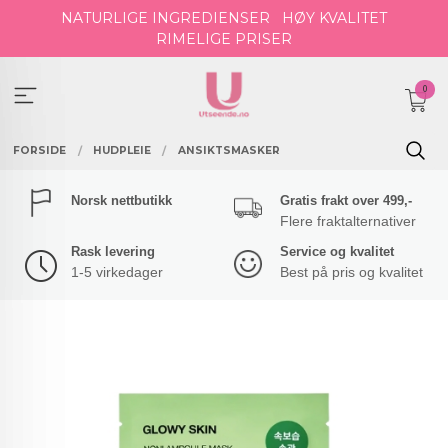
Gå
NATURLIGE INGREDIENSER
HØY KVALITET
til
RIMELIGE PRISER
innholdet
0
FORSIDE
HUDPLEIE
ANSIKTSMASKER
Norsk nettbutikk
Gratis frakt over 499,-
Flere fraktalternativer
Rask levering
Service og kvalitet
1-5 virkedager
Best på pris og kvalitet