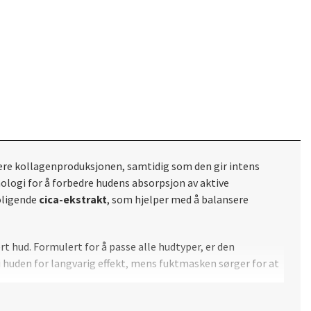
lere kollagenproduksjonen, samtidig som den gir intens
logi for å forbedre hudens absorpsjon av aktive
oligende
cica-ekstrakt
, som hjelper med å balansere
rt hud. Formulert for å passe alle hudtyper, er den
i huden for langvarig effekt, mens fuktmasken sørger for at