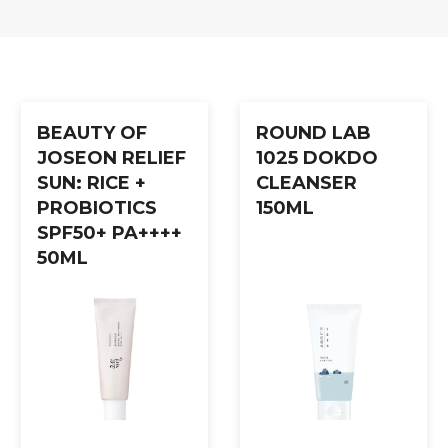
ot 300
på ansiktet og spre jevnt. Når produktet er absorbert, påf
og klapper inn eventuell gjenværende essens.
BEAUTY OF
ROUND LAB
JOSEON RELIEF
1025 DOKDO
SUN: RICE +
CLEANSER
PROBIOTICS
150ML
SPF50+ PA++++
50ML