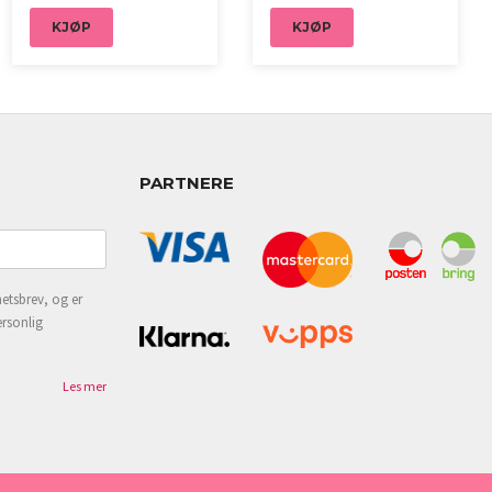
KJØP
KJØP
PARTNERE
etsbrev, og er
ersonlig
Les mer