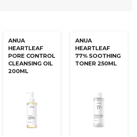
ør
STEP 2 Conditioning Mask
slik at den sitter godt på
ANUA
ANUA
HEARTLEAF
HEARTLEAF
PORE CONTROL
77% SOOTHING
CLEANSING OIL
TONER 250ML
200ML