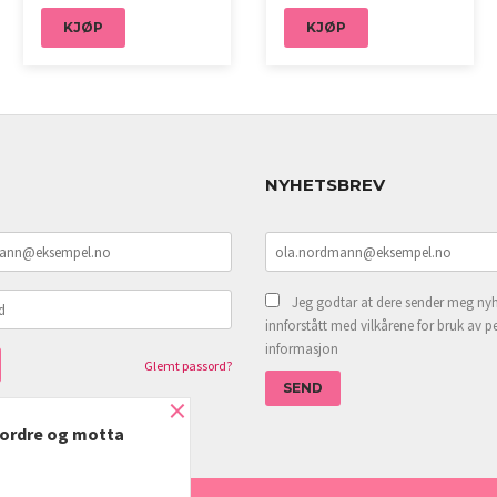
KJØP
KJØP
NYHETSBREV
Jeg godtar at dere sender meg nyh
innforstått med vilkårene for bruk av p
informasjon
Glemt passord?
×
e ordre og motta