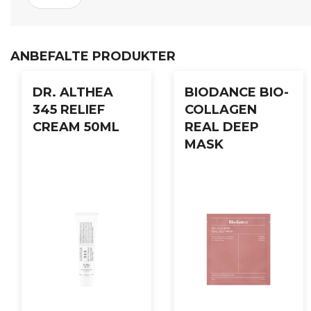
Bruksanvisning:
ANBEFALTE PRODUKTER
Etter rens, påfør en passende mengde av
STEP 1 Reedle Sh
huden. La den virke i 10-20 minutter før du fjerner masken 
DR. ALTHEA
BIODANCE BIO-
345 RELIEF
COLLAGEN
CREAM 50ML
REAL DEEP
MASK