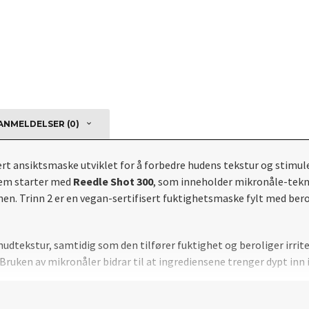
NMELDELSER (0)
rt ansiktsmaske utviklet for å forbedre hudens tekstur og stimu
stem starter med
Reedle Shot 300
, som inneholder mikronåle-tekno
en. Trinn 2 er en vegan-sertifisert fuktighetsmaske fylt med ber
udtekstur, samtidig som den tilfører fuktighet og beroliger irrite
uken av mikronåler bidrar til at ingrediensene trenger dypt inn 