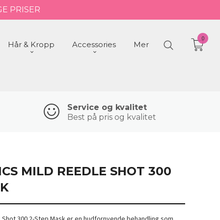
GE PRISER
0
Hår & Kropp
Accessories
Mer
Service og kvalitet
Best på pris og kvalitet
CS MILD REEDLE SHOT 300
SK
e Shot 300 2-Step Mask er en hudfornyende behandling som