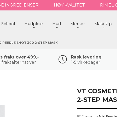
GE INGREDIENSER
HØY KVALITET
RIMELI
 School
Hudpleie
Hud
Merker
MakeUp
D REEDLE SHOT 300 2-STEP MASK
is frakt over 499,-
Rask levering
 fraktalternativer
1-5 virkedager
VT COSMETI
2-STEP MA
VT Cosmetics Mild Reedl