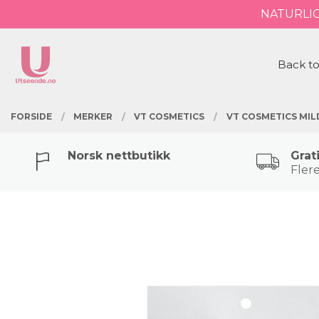
Gå
NATURLI
Lukk
til
innholdet
PRODUKTER
Back to
FORSIDE
MERKER
VT COSMETICS
VT COSMETICS MIL
Norsk nettbutikk
Grat
Flere