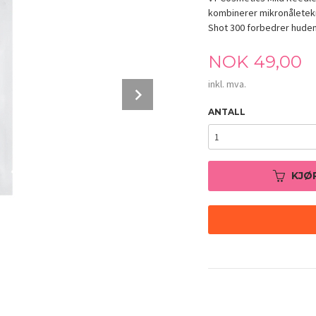
kombinerer mikronåletekn
Shot 300 forbedrer huden
Pris
NOK
49,00
inkl. mva.
Next
ANTALL
KJØ
VT Cosmetics Mild Reedle Shot 300 2-Ste