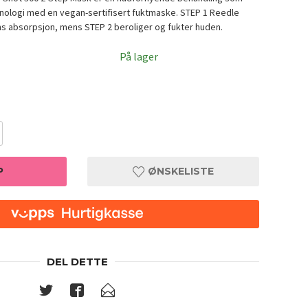
ologi med en vegan-sertifisert fuktmaske. STEP 1 Reedle
s absorpsjon, mens STEP 2 beroliger og fukter huden.
På lager
P
ØNSKELISTE
DEL DETTE
p Mask
VT Cosm