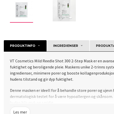
PRODUKTINFO
INGREDIENSER
PRODUKTA
VT Cosmetics Mild Reedle Shot 300 2-Step Mask er en avanse
fuktighet og beroligende pleie. Maskens unike 2-trinns sy
ingredienser, minimere porer og booste kollagenproduksjon
hudens tilstand og gir dyp fuktighet.
Denne masken er ideell for å behandle store porer og ujevn h
dermatologisk testet for å være hypoallergen og skånsom. Br
huden blir myk og smidig.
Les mer