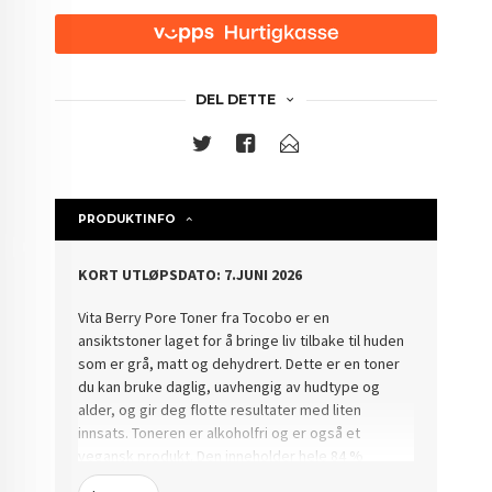
DEL DETTE
PRODUKTINFO
KORT UTLØPSDATO: 7.JUNI 2026
Vita Berry Pore Toner fra Tocobo er en
ansiktstoner laget for å bringe liv tilbake til huden
som er grå, matt og dehydrert.
Dette er en toner
du kan bruke daglig, uavhengig av hudtype og
alder, og gir deg flotte resultater med liten
innsats.
Toneren er alkoholfri og er også et
vegansk produkt.
Den inneholder hele 84 %
havtorn, en ingrediens kjent for å være svært