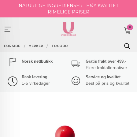
Gå
NATURLIGE INGREDIENSER
HØY KVALITET
til
RIMELIGE PRISER
innholdet
0
FORSIDE
MERKER
TOCOBO
Norsk nettbutikk
Gratis frakt over 499,-
Flere fraktalternativer
Rask levering
Service og kvalitet
1-5 virkedager
Best på pris og kvalitet