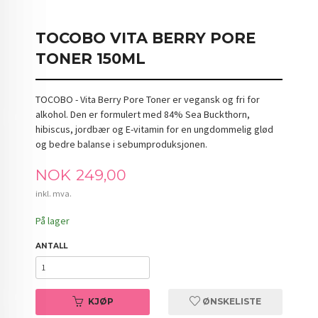
TOCOBO VITA BERRY PORE
TONER 150ML
TOCOBO - Vita Berry Pore Toner er vegansk og fri for
alkohol. Den er formulert med 84% Sea Buckthorn,
hibiscus, jordbær og E-vitamin for en ungdommelig glød
og bedre balanse i sebumproduksjonen.
Pris
NOK
249,00
inkl. mva.
På lager
ANTALL
KJØP
ØNSKELISTE