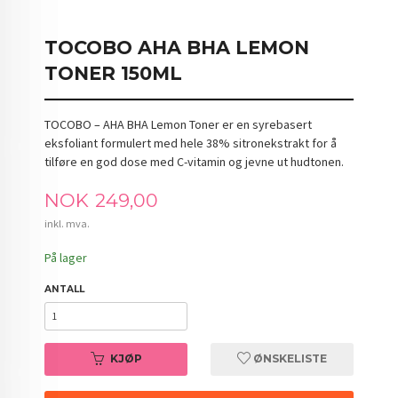
TOCOBO AHA BHA LEMON
TONER 150ML
TOCOBO – AHA BHA Lemon Toner er en syrebasert
eksfoliant formulert med hele 38% sitronekstrakt for å
tilføre en god dose med C-vitamin og jevne ut hudtonen.
Pris
NOK
249,00
inkl. mva.
På lager
ANTALL
KJØP
ØNSKELISTE