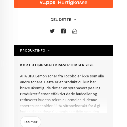
DEL DETTE
PRODUKTINFO
KORT UTLØPSDATO: 24.SEPTEMBER 2026
AHA BHA Lemon Toner fra Tocobo er ikke som alle
andre tonere.
Dette er et produkt du kun bør
bruke ukentlig, da det er en syrebasert peeling.
Produktet fjerner effektivt døde hudceller og
reduserer hudens tekstur.
Formelen til denne
toneren inneholder 38 % sitronekstrakt for å gi
huden din en dose C-vitamin samtidig som den
jevner ut hudtonen.
Toneren vil også virke
Les mer
mykgjørende på huden din og også tilføre