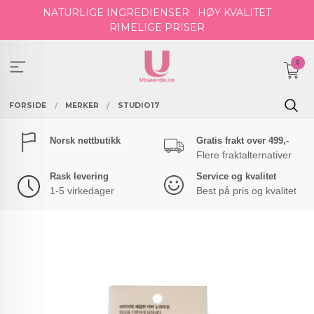
Gå
NATURLIGE INGREDIENSER
HØY KVALITET
til
RIMELIGE PRISER
innholdet
0
FORSIDE
MERKER
STUDIO17
Norsk nettbutikk
Gratis frakt over 499,-
Flere fraktalternativer
Rask levering
Service og kvalitet
1-5 virkedager
Best på pris og kvalitet