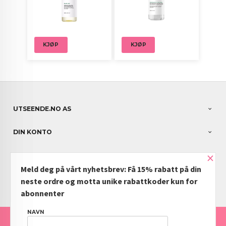
KJØP
KJØP
UTSEENDE.NO AS
DIN KONTO
×
NYHETSBREV
Meld deg på vårt nyhetsbrev: Få 15% rabatt på din
PARTNERE
neste ordre og motta unike rabattkoder kun for
abonnenter
NAVN
FRAKT
KJØPSBETINGELSER
SIKKERHET OG PERSONVERN