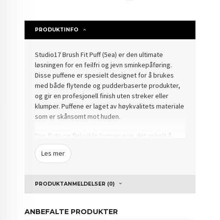
PRODUKTINFO
Studio17 Brush Fit Puff (5ea) er den ultimate
løsningen for en feilfri og jevn sminkepåføring.
Disse puffene er spesielt designet for å brukes
med både flytende og pudderbaserte produkter,
og gir en profesjonell finish uten streker eller
klumper. Puffene er laget av høykvalitets materiale
som er skånsomt mot huden.
Den flate og fleksible formen gjør det enkelt å
påføre sminke i vanskelige områder som rundt
Les mer
nesen, øynene og hårfestet. Puffene absorberer
minimalt med produkt, noe som gir maksimal
dekning og reduserer sløsing. Perfekt for påføring
PRODUKTANMELDELSER (0)
av foundation, concealer, blush eller setting-
pudder.
ANBEFALTE PRODUKTER
Hver pakke inneholder 5 puff-applikatorer som er