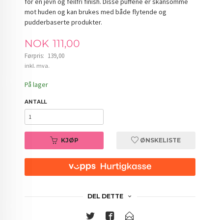
for en jevn og feilfri finish. Disse puffene er skånsomme
mot huden og kan brukes med både flytende og
pudderbaserte produkter.
Tilbud
NOK
111,00
Førpris:
139,00
Rabatt
inkl. mva.
På lager
ANTALL
KJØP
ØNSKELISTE
DEL DETTE