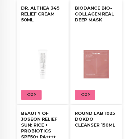
lette å rengjøre og gjenbrukbare, noe som sikrer
DR. ALTHEA 345
BIODANCE BIO-
lang levetid og økonomisk verdi. Den kompakte
RELIEF CREAM
COLLAGEN REAL
størrelsen gjør dem ideelle for sminkepungen
50ML
DEEP MASK
eller reiser.
Bruksanvisning:
Ta en passende mengde sminke på puffen.
Klapp forsiktig produktet inn i huden med jevne
bevegelser for en feilfri finish.
Rengjør puffen etter bruk med mild såpe og
vann, og la den lufttørke.
KJØP
KJØP
BEAUTY OF
ROUND LAB 1025
JOSEON RELIEF
DOKDO
SUN: RICE +
CLEANSER 150ML
PROBIOTICS
SPF50+ PA++++