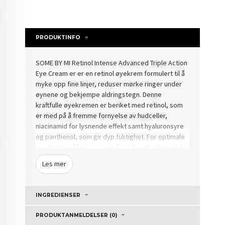
Rabatt
PRODUKTINFO
SOME BY MI Retinol Intense Advanced Triple Action
Eye Cream er er en retinol øyekrem formulert til å
myke opp fine linjer, reduser mørke ringer under
øynene og bekjempe aldringstegn. Denne
kraftfulle øyekremen er beriket med retinol, som
er med på å fremme fornyelse av hudceller,
niacinamid for lysnende effekt samt hyaluronsyre
og panthenol, som gir dyp fuktighet. For optimale
resultater, påfør kremen på øyets indre hjørner før
du fordeler den utover.
Les mer
Bruksanvisning: Bruk morgen og kveld. Påfør
forsiktig på øyeområdet, start fra de indre
INGREDIENSER
hjørnene og beveg deg utover.
PRODUKTANMELDELSER (0)
Husk å anvende solkrem med høy solfaktor på