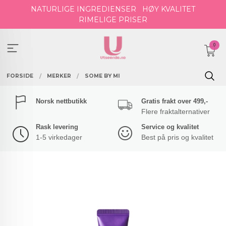
Gå
NATURLIGE INGREDIENSER
HØY KVALITET
til
RIMELIGE PRISER
innholdet
0
FORSIDE
MERKER
SOME BY MI
Norsk nettbutikk
Gratis frakt over 499,-
Flere fraktalternativer
Rask levering
Service og kvalitet
1-5 virkedager
Best på pris og kvalitet