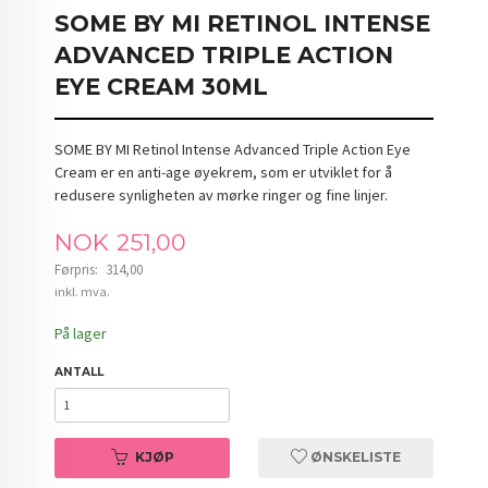
SOME BY MI RETINOL INTENSE
ADVANCED TRIPLE ACTION
EYE CREAM 30ML
SOME BY MI Retinol Intense Advanced Triple Action Eye
Cream er en anti-age øyekrem, som er utviklet for å
redusere synligheten av mørke ringer og fine linjer.
Tilbud
NOK
251,00
Førpris:
314,00
Rabatt
inkl. mva.
På lager
ANTALL
KJØP
ØNSKELISTE