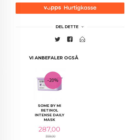
DEL DETTE
VI ANBEFALER OGSÅ
-20%
SOME BY MI
RETINOL
INTENSE DAILY
MASK
Tilbud
287,00
359,00