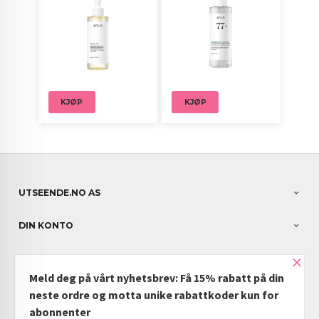
KJØP
KJØP
UTSEENDE.NO AS
DIN KONTO
×
NYHETSBREV
Meld deg på vårt nyhetsbrev: Få 15% rabatt på din
PARTNERE
neste ordre og motta unike rabattkoder kun for
abonnenter