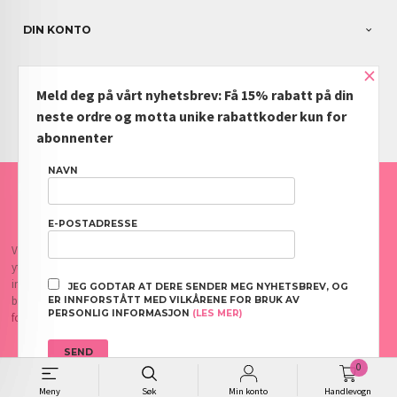
DIN KONTO
×
NYHETSBREV
Meld deg på vårt nyhetsbrev: Få 15% rabatt på din
PARTNERE
neste ordre og motta unike rabattkoder kun for
abonnenter
NAVN
FRAKT
KJØPSBETINGELSER
SIKKERHET OG PERSONVERN
NYHETSBREV
BLOGG
OFTE STILTE SPØRSMÅL
E-POSTADRESSE
Vår nettbutikk bruker cookies slik at du får en bedre kjøpsopplevelse og vi kan
yte deg bedre service. Vi bruker cookies hovedsaklig til å lagre
innloggingsdetaljer og huske hva du har puttet i handlekurven din. Fortsett å
JEG GODTAR AT DERE SENDER MEG NYHETSBREV, OG
bruke siden som normalt om du godtar dette.
Les mer
eller
endre innstillinger
ER INNFORSTÅTT MED VILKÅRENE FOR BRUK AV
PERSONLIG INFORMASJON
(LES MER)
for cookies.
0
// B2B form additional text
Meny
Søk
Min konto
Handlevogn