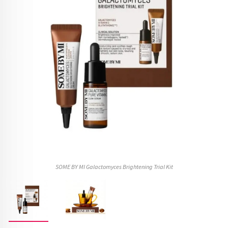
SOME BY MI Galactomyces Brightening Trial Kit