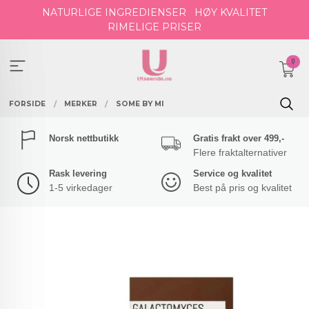
Gå
NATURLIGE INGREDIENSER
HØY KVALITET
til
RIMELIGE PRISER
innholdet
0
FORSIDE
MERKER
SOME BY MI
Norsk nettbutikk
Gratis frakt over 499,-
Flere fraktalternativer
Rask levering
Service og kvalitet
1-5 virkedager
Best på pris og kvalitet