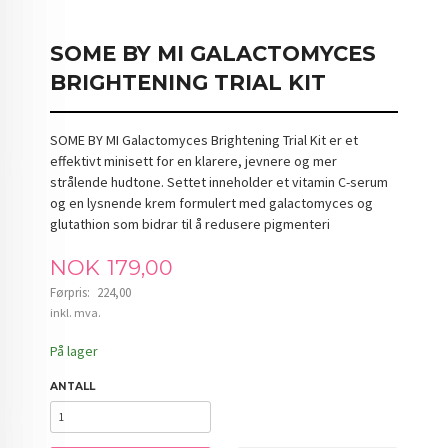
SOME BY MI GALACTOMYCES
BRIGHTENING TRIAL KIT
SOME BY MI Galactomyces Brightening Trial Kit er et
effektivt minisett for en klarere, jevnere og mer
strålende hudtone. Settet inneholder et vitamin C-serum
og en lysnende krem formulert med galactomyces og
glutathion som bidrar til å redusere pigmenteri
Tilbud
NOK
179,00
Førpris:
224,00
Rabatt
inkl. mva.
På lager
ANTALL