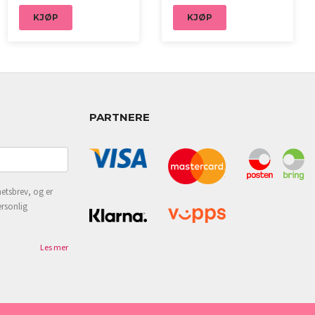
KJØP
KJØP
PARTNERE
etsbrev, og er
ersonlig
Les mer