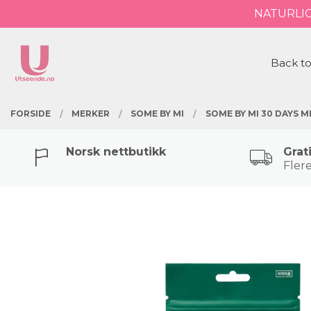
Gå
NATURLI
Lukk
til
innholdet
PRODUKTER
Back to
FORSIDE
MERKER
SOME BY MI
SOME BY MI 30 DAYS M
Norsk nettbutikk
Grat
Flere