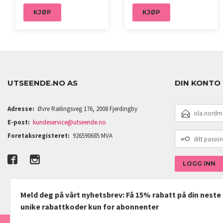
KJØP
KJØP
UTSEENDE.NO AS
DIN KONTO
E-
Adresse:
Øvre Rælingsveg 176, 2008 Fjerdingby
POSTADRESSE
E-post:
kundeservice@utseende.no
DITT
Foretaksregisteret:
926590685 MVA
PASSORD
Meld deg på vårt nyhetsbrev: Få 15% rabatt på din nest
unike rabattkoder kun for abonnenter