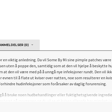
NMELDELSER (0)
ør en viktig anledning. Da vil Some By Mi sine pimple patches være
sen uten å poppe den, samtidig som at den vil hjelpe å beskytte h
at den vil være med på å unngå nye infeksjoner rundt. Den vil ikke b
r evnen til å flate ut kviser over natten, noe som resulterer en kvi
orhindre hudinfeksjoner som forårsaker av daglig forurensing.
gå å bruke noen hudbehandlinger eller fuktighetsgivende ingredien
lasteret på morgenen og du vil se at kvisen allerede har minsket i 