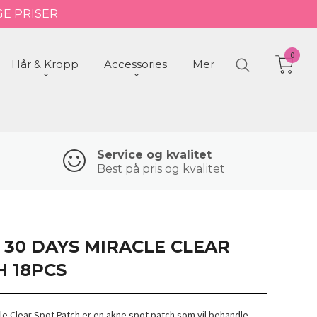
GE PRISER
0
Hår & Kropp
Accessories
Mer
Service og kvalitet
Best på pris og kvalitet
 30 DAYS MIRACLE CLEAR
H 18PCS
le Clear Spot Patch er en akne spot patch som vil behandle