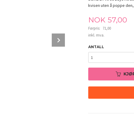
kvisen uten å poppe den, 
Tilbud
NOK
57,00
Førpris:
71,00
Rabatt
inkl. mva.
Next
ANTALL
KJØ
SOME BY MI 30 Days Miracle Clear Spot P