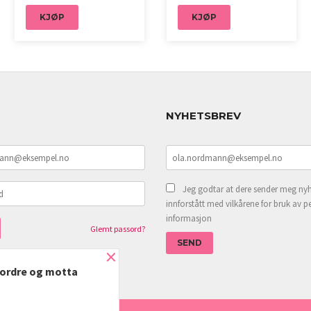
KJØP
KJØP
NYHETSBREV
Jeg godtar at dere sender meg nyh
innforstått med vilkårene for bruk av p
informasjon
Glemt passord?
×
e ordre og motta