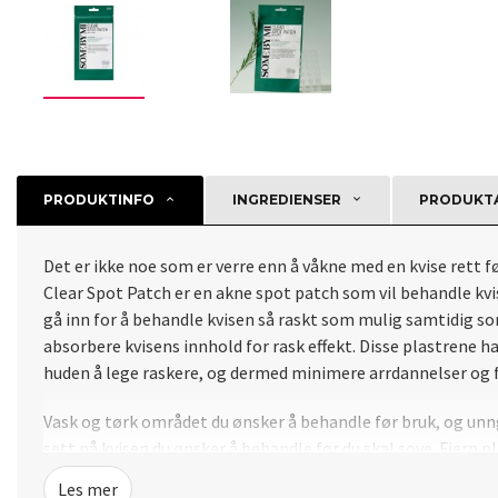
PRODUKTINFO
INGREDIENSER
PRODUKTA
Det er ikke noe som er verre enn å våkne med en kvise rett f
Clear Spot Patch er en akne spot patch som vil behandle kvi
gå inn for å behandle kvisen så raskt som mulig samtidig som 
absorbere kvisens innhold for rask effekt. Disse plastrene ha
huden å lege raskere, og dermed minimere arrdannelser og f
Vask og tørk området du ønsker å behandle før bruk, og unn
sett på kvisen du ønsker å behandle før du skal sove. Fjern p
Les mer
(10mm*9ea + 12mm*9ea)