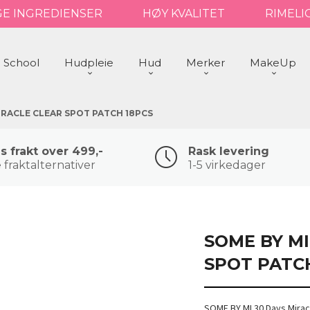
GE INGREDIENSER
HØY KVALITET
RIMELI
 School
Hudpleie
Hud
Merker
MakeUp
IRACLE CLEAR SPOT PATCH 18PCS
is frakt over 499,-
Rask levering
 fraktalternativer
1-5 virkedager
SOME BY MI
SPOT PATC
SOME BY MI 30 Days Mirac