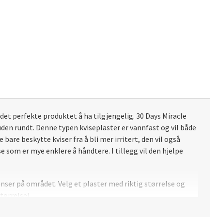
 det perfekte produktet å ha tilgjengelig. 30 Days Miracle
uden rundt. Denne typen kviseplaster er vannfast og vil både
are beskytte kviser fra å bli mer irritert, den vil også
se som er mye enklere å håndtere. I tillegg vil den hjelpe
ser på området. Velg et plaster med riktig størrelse og
størrelse!