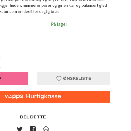
gjør huden, minimerer porer og gir en klar og balansert glød
kstur som er ideell for daglig bruk.
På lager
P
ØNSKELISTE
SKINFOO
DEL DETTE