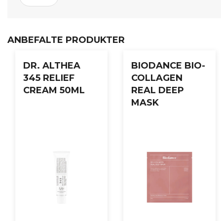
Bruksanvisning:
Rens huden grundig.
ANBEFALTE PRODUKTER
Påfør en passende mengde på en bomullspad eller direkt
DR. ALTHEA
BIODANCE BIO-
Klapp forsiktig inn i huden til produktet er helt absorber
345 RELIEF
COLLAGEN
CREAM 50ML
REAL DEEP
Fortsett med serum og fuktighetskrem.
MASK