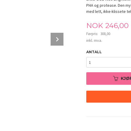
PHA og protease. Den myk
med lett, ikke-klissete te
Tilbud
NOK
246,00
Førpris:
308,00
Next
Rabatt
inkl. mva.
ANTALL
KJØ
SKINFOOD Rice Brightening Toner 160ml