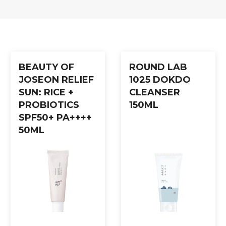
e i hendene.
BEAUTY OF
ROUND LAB
t.
JOSEON RELIEF
1025 DOKDO
SUN: RICE +
CLEANSER
PROBIOTICS
150ML
SPF50+ PA++++
50ML