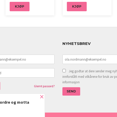
KJØP
KJØP
NYHETSBREV
Jeg godtar at dere sender meg nyh
innforstått med vilkårene for bruk av p
informasjon
Glemt passord?
×
e ordre og motta