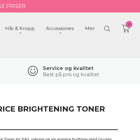
GE PRISER
0
Hår & Kropp
Accessories
Mer
Service og kvalitet
Best på pris og kvalitet
RICE BRIGHTENING TONER
g Toner gir fukt, næring og en jevnere hudtone med risvann,