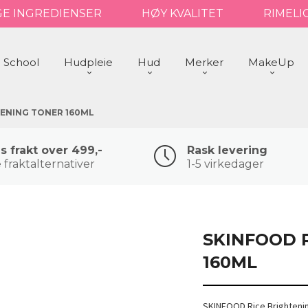
GE INGREDIENSER
HØY KVALITET
RIMELI
 School
Hudpleie
Hud
Merker
MakeUp
TENING TONER 160ML
is frakt over 499,-
Rask levering
 fraktalternativer
1-5 virkedager
SKINFOOD 
160ML
SKINFOOD Rice Brightenin