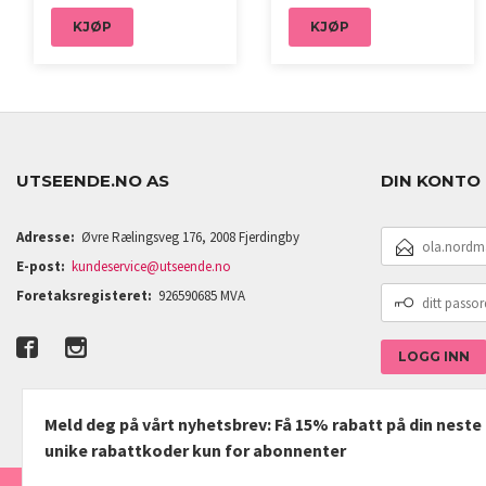
KJØP
KJØP
UTSEENDE.NO AS
DIN KONTO
E-
Adresse:
Øvre Rælingsveg 176, 2008 Fjerdingby
POSTADRESSE
E-post:
kundeservice@utseende.no
DITT
Foretaksregisteret:
926590685 MVA
PASSORD
Meld deg på vårt nyhetsbrev: Få 15% rabatt på din nest
unike rabattkoder kun for abonnenter