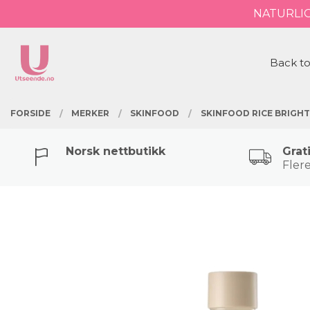
Gå
NATURLI
Lukk
til
innholdet
PRODUKTER
Back to
FORSIDE
MERKER
SKINFOOD
SKINFOOD RICE BRIGH
Norsk nettbutikk
Grat
Flere