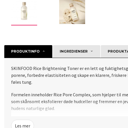
PRODUKTINFO
INGREDIENSER
PRODUKTA
SKINFOOD Rice Brightening Toner er en lett og fuktighetsgiv
porene, forbedre elastisiteten og skape en klarere, frisker
føles tung.
Formelen inneholder Rice Pore Complex, som hjelper til med
som skånsomt eksfolierer døde hudceller og fremmer en jevn
hudens naturlige glød.
Toneren passer for alle hudtyper, og er spesielt nyttig for 
Les mer