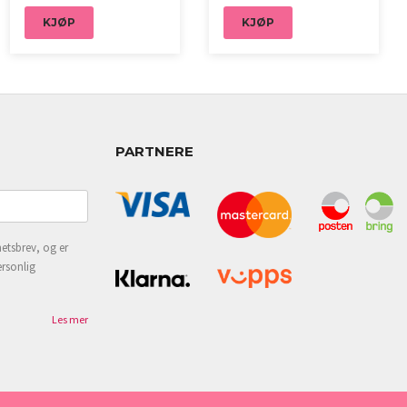
KJØP
KJØP
PARTNERE
etsbrev, og er
ersonlig
Les mer