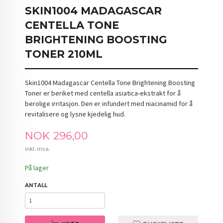
SKIN1004 MADAGASCAR
CENTELLA TONE
BRIGHTENING BOOSTING
TONER 210ML
Skin1004 Madagascar Centella Tone Brightening Boosting
Toner er beriket med centella asiatica-ekstrakt for å
berolige irritasjon. Den er infundert med niacinamid for å
revitalisere og lysne kjedelig hud.
Pris
NOK
296,00
inkl. mva.
På lager
ANTALL