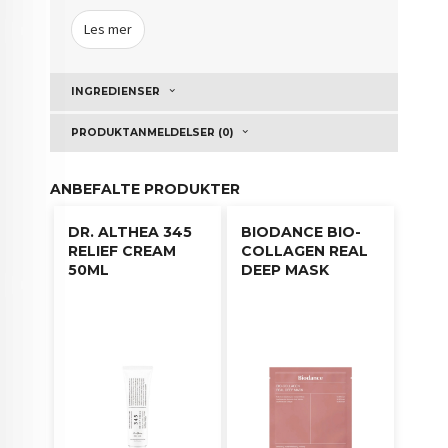
ungdommelig ut.
Les mer
Bruksanvisning:
Påfør en moderat mengde på en
bomullspad, tørk langs hudteksturen.
INGREDIENSER
PRODUKTANMELDELSER (0)
ANBEFALTE PRODUKTER
DR. ALTHEA 345
BIODANCE BIO-
RELIEF CREAM
COLLAGEN REAL
50ML
DEEP MASK