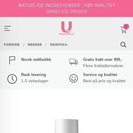
Gå
NATURLIGE INGREDIENSER
HØY KVALITET
til
RIMELIGE PRISER
innholdet
0
FORSIDE
MERKER
SKIN1004
Norsk nettbutikk
Gratis frakt over 499,-
Flere fraktalternativer
Rask levering
Service og kvalitet
1-5 virkedager
Best på pris og kvalitet