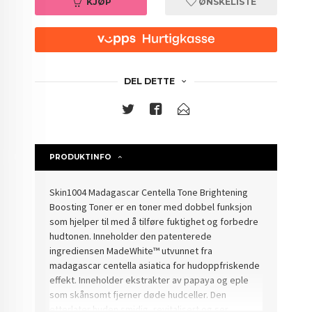
KJØP
ØNSKELISTE
DEL DETTE
PRODUKTINFO
Skin1004 Madagascar Centella Tone Brightening
Boosting Toner er en toner med dobbel funksjon
som hjelper til med å tilføre fuktighet og forbedre
hudtonen. Inneholder den patenterede
ingrediensen MadeWhite™ utvunnet fra
madagascar centella asiatica for hudoppfriskende
effekt. Inneholder ekstrakter av papaya og eple
som skånsomt fjerner døde hudceller. Den
etterlater huden smidig, revitalisert og ser