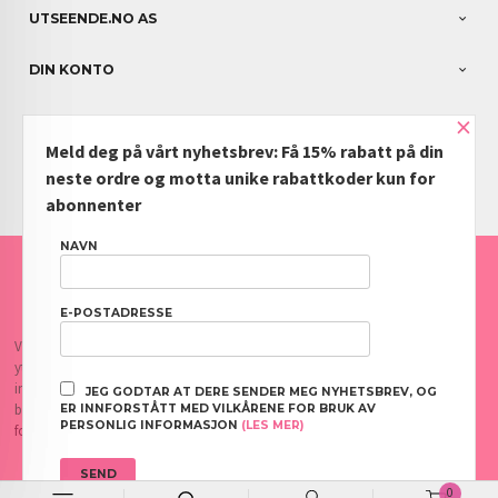
UTSEENDE.NO AS
DIN KONTO
×
NYHETSBREV
Meld deg på vårt nyhetsbrev: Få 15% rabatt på din
PARTNERE
neste ordre og motta unike rabattkoder kun for
abonnenter
NAVN
FRAKT
KJØPSBETINGELSER
SIKKERHET OG PERSONVERN
NYHETSBREV
BLOGG
OFTE STILTE SPØRSMÅL
E-POSTADRESSE
Vår nettbutikk bruker cookies slik at du får en bedre kjøpsopplevelse og vi kan
yte deg bedre service. Vi bruker cookies hovedsaklig til å lagre
innloggingsdetaljer og huske hva du har puttet i handlekurven din. Fortsett å
JEG GODTAR AT DERE SENDER MEG NYHETSBREV, OG
bruke siden som normalt om du godtar dette.
Les mer
eller
endre innstillinger
ER INNFORSTÅTT MED VILKÅRENE FOR BRUK AV
PERSONLIG INFORMASJON
(LES MER)
for cookies.
0