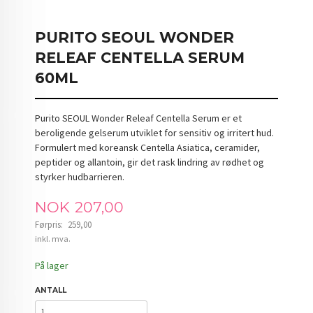
PURITO SEOUL WONDER
RELEAF CENTELLA SERUM
60ML
Purito SEOUL Wonder Releaf Centella Serum er et
beroligende gelserum utviklet for sensitiv og irritert hud.
Formulert med koreansk Centella Asiatica, ceramider,
peptider og allantoin, gir det rask lindring av rødhet og
styrker hudbarrieren.
Tilbud
NOK
207,00
Førpris:
259,00
Rabatt
inkl. mva.
På lager
ANTALL