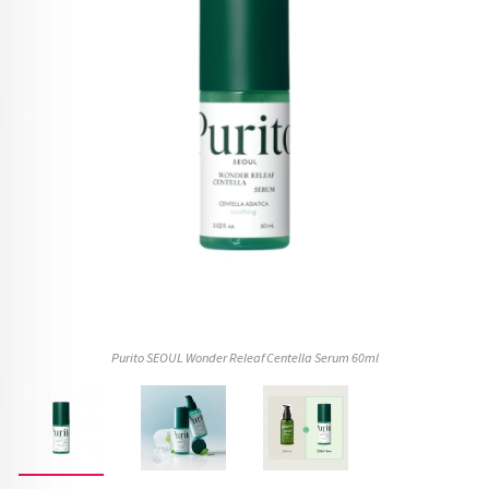
Purito SEOUL Wonder Releaf Centella Serum 60ml