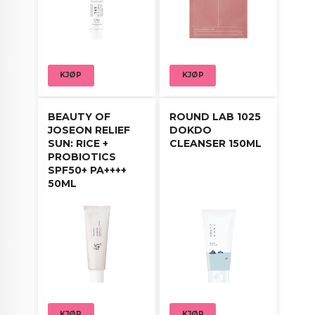
hals. Klapp forsiktig inn i huden for optimal
absorpsjon.
KJØP
KJØP
BEAUTY OF
ROUND LAB 1025
JOSEON RELIEF
DOKDO
SUN: RICE +
CLEANSER 150ML
PROBIOTICS
SPF50+ PA++++
50ML
KJØP
KJØP