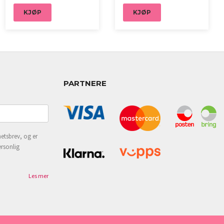
KJØP
KJØP
PARTNERE
etsbrev, og er
ersonlig
Les mer