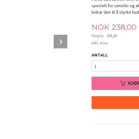
spesielt for sensitiv og
bidrar den til å styrke h
Tilbud
NOK
238,00
Førpris:
298,00
Next
Rabatt
inkl. mva.
ANTALL
KJØ
Purito SEOUL Oat PDRN Gentle Refining T