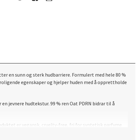
ter en sunn og sterk hudbarriere. Formulert med hele 80 %
ne beroligende egenskaper og hjelper huden med å opprettholde
 en jevnere hudtekstur. 99 % ren Oat PDRN bidrar til å
duktet er vegansk, cruelty-free, fri for syntetisk parfyme