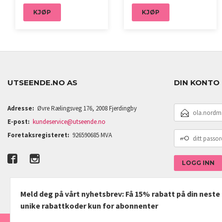
KJØP
KJØP
UTSEENDE.NO AS
DIN KONTO
E-
Adresse:
Øvre Rælingsveg 176, 2008 Fjerdingby
POSTADRESSE
E-post:
kundeservice@utseende.no
DITT
Foretaksregisteret:
926590685 MVA
PASSORD
Meld deg på vårt nyhetsbrev: Få 15% rabatt på din nest
unike rabattkoder kun for abonnenter