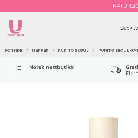
Gå
NATURLI
Lukk
til
innholdet
PRODUKTER
Back to
FORSIDE
MERKER
PURITO SEOUL
PURITO SEOUL OAT
Norsk nettbutikk
Grat
Flere