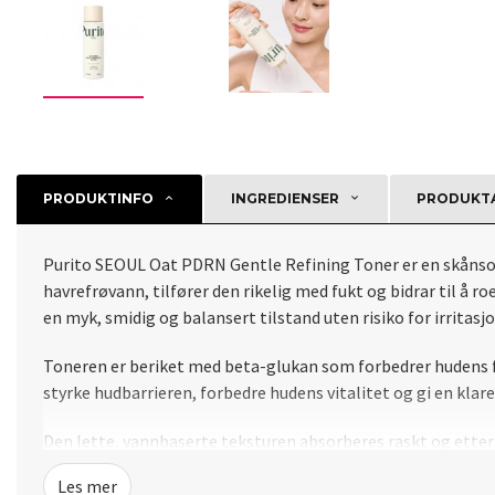
PRODUKTINFO
INGREDIENSER
PRODUKTA
Purito SEOUL Oat PDRN Gentle Refining Toner er en skånsom
havrefrøvann, tilfører den rikelig med fukt og bidrar til å 
en myk, smidig og balansert tilstand uten risiko for irritasjo
Toneren er beriket med beta-glukan som forbedrer hudens fuk
styrke hudbarrieren, forbedre hudens vitalitet og gi en klar
Den lette, vannbaserte teksturen absorberes raskt og etterla
og hypoallergen-testet, noe som gjør det ideelt også for sv
Les mer