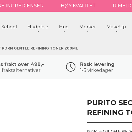
GE INGREDIENSER
HØY KVALITET
RIMELI
 School
Hudpleie
Hud
Merker
MakeUp
 PDRN GENTLE REFINING TONER 200ML
is frakt over 499,-
Rask levering
 fraktalternativer
1-5 virkedager
PURITO SE
REFINING 
Purito SEOUL Oat PDRN Gen