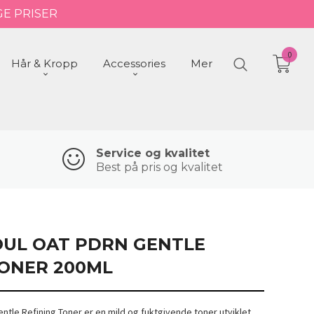
GE PRISER
0
Hår & Kropp
Accessories
Mer
Service og kvalitet
Best på pris og kvalitet
OUL OAT PDRN GENTLE
TONER 200ML
tle Refining Toner er en mild og fuktgivende toner utviklet