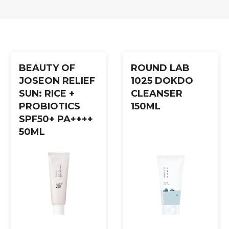
r på en bomullspad. Sveip forsiktig over huden og klapp lett inn 
BEAUTY OF
ROUND LAB
JOSEON RELIEF
1025 DOKDO
SUN: RICE +
CLEANSER
PROBIOTICS
150ML
SPF50+ PA++++
50ML