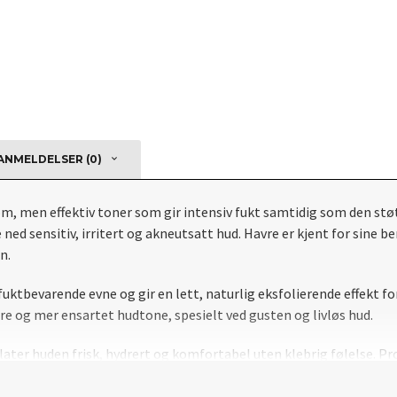
NMELDELSER (0)
, men effektiv toner som gir intensiv fukt samtidig som den støt
roe ned sensitiv, irritert og akneutsatt hud. Havre er kjent for si
n.
tbevarende evne og gir en lett, naturlig eksfolierende effekt for
ere og mer ensartet hudtone, spesielt ved gusten og livløs hud.
ter huden frisk, hydrert og komfortabel uten klebrig følelse. Pro
ært sensitiv hud.