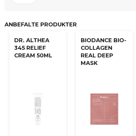
Bruksanvisning:
Etter rens, påfør en moderat mengde toner i håndflaten elle
ANBEFALTE PRODUKTER
DR. ALTHEA
BIODANCE BIO-
345 RELIEF
COLLAGEN
CREAM 50ML
REAL DEEP
MASK