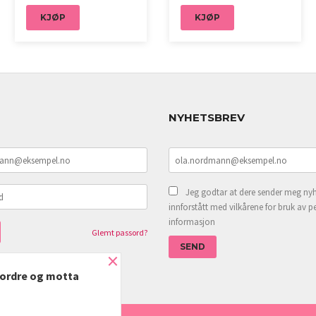
KJØP
KJØP
NYHETSBREV
Jeg godtar at dere sender meg nyh
innforstått med vilkårene for bruk av p
informasjon
Glemt passord?
×
e ordre og motta