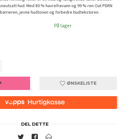
 akneutsatt hud. Med 80 % havrefrøvann og 99 % ren Oat PDRN
udbarrieren, jevne hudtonen og forbedre hudteksturen.
På lager
P
ØNSKELISTE
oner 200ml
Purito 
DEL DETTE