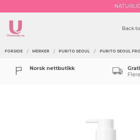
Gå
NATURLI
Lukk
til
innholdet
PRODUKTER
Back to
FORSIDE
MERKER
PURITO SEOUL
PURITO SEOUL FRO
Norsk nettbutikk
Grat
Flere