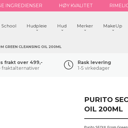
GE INGREDIENSER
HØY KVALITET
RIMELI
 School
Hudpleie
Hud
Merker
MakeUp
M GREEN CLEANSING OIL 200ML
is frakt over 499,-
Rask levering
 fraktalternativer
1-5 virkedager
PURITO SE
OIL 200ML
Purito SEOUL From Green C