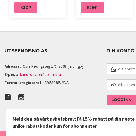
KJØP
KJØP
UTSEENDE.NO AS
DIN KONTO
E-
Adresse:
Øvre Rælingsveg 176, 2008 Fjerdingby
POSTADRESSE
E-post:
kundeservice@utseende.no
DITT
Foretaksregisteret:
926590685 MVA
PASSORD
Meld deg på vårt nyhetsbrev: Få 15% rabatt på din nest
unike rabattkoder kun for abonnenter