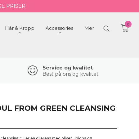
GE PRISER
0
Hår & Kropp
Accessories
Mer
Service og kvalitet
Best på pris og kvalitet
OUL FROM GREEN CLEANSING
leansing Oil er en oljerens med oliven, jojoba og