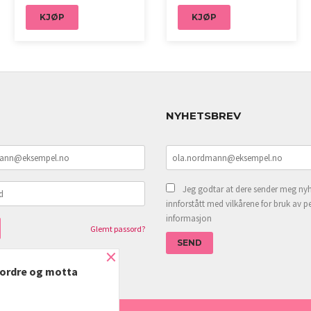
KJØP
KJØP
NYHETSBREV
Jeg godtar at dere sender meg nyh
innforstått med vilkårene for bruk av p
informasjon
Glemt passord?
×
e ordre og motta