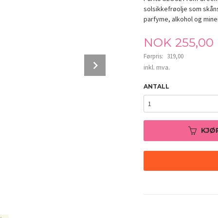
solsikkefrøolje som skån
parfyme, alkohol og miner
Tilbud
NOK
255,00
Førpris:
319,00
Next
Rabatt
inkl. mva.
ANTALL
KJØ
Purito SEOUL From Green Cleansing Oil 2