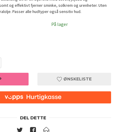
somt og effektivt fjerner sminke, solkrem og urenheter. Uten
alolje. Passer alle hudtyper også sensitiv hud.
På lager
P
ØNSKELISTE
00ml
Purito 
DEL DETTE