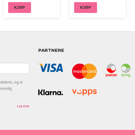
KJØP
KJØP
PARTNERE
etsbrev, og er
ersonlig
Les mer