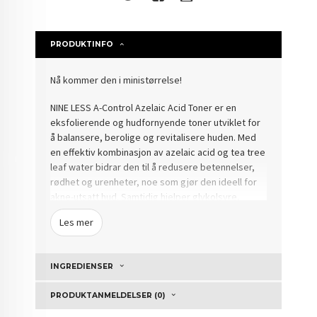
PRODUKTINFO
Nå kommer den i ministørrelse!
NINE LESS A-Control Azelaic Acid Toner er en
eksfolierende og hudfornyende toner utviklet for
å balansere, berolige og revitalisere huden. Med
en effektiv kombinasjon av azelaic acid og tea tree
leaf water bidrar den til å redusere betennelser,
rødhet og urenheter, noe som gjør den ideell for
akne-utsatt hud. Samtidig hjelper glykolsyre,
melkesyre og sitronsyre (AHA) med å fjerne døde
Les mer
hudceller, rense porene og forbedre hudens
struktur for en jevnere og glattere overflate.
INGREDIENSER
Formelen er også beriket med niacinamid og
sneglemucin, som lysner mørke flekker, jevner ut
PRODUKTANMELDELSER (0)
hudtonen og tilfører næring for en sunn glød.
Glyserin og hyaluronsyre sørger for langvarig