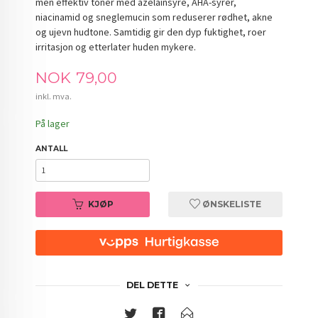
men effektiv toner med azelainsyre, AHA-syrer,
niacinamid og sneglemucin som reduserer rødhet, akne
og ujevn hudtone. Samtidig gir den dyp fuktighet, roer
irritasjon og etterlater huden mykere.
Pris
NOK
79,00
inkl. mva.
På lager
ANTALL
KJØP
ØNSKELISTE
DEL DETTE