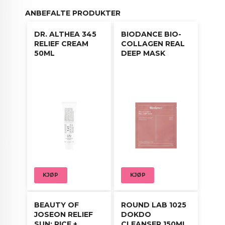
fuktighet og gjør huden myk, plump og hydrert
ANBEFALTE PRODUKTER
gjennom dagen. Den milde, men effektive
sammensetningen er fri for kunstig parfyme,
DR. ALTHEA 345
BIODANCE BIO-
fargestoffer, alkohol og eteriske oljer, og passer
RELIEF CREAM
COLLAGEN REAL
derfor godt til alle hudtyper, også sensitiv hud.
50ML
DEEP MASK
Med regelmessig bruk bidrar denne toneren til å
forebygge nye utbrudd, redusere synligheten av
porer og gi huden en balansert, frisk og strålende
fremtoning. Den fungerer perfekt som første steg
etter rens, og forbereder huden på å bedre
absorbere serum og fuktighetskrem.
Bruksanvisning:
Etter rens, fukt en bomullspad med toner og
stryk forsiktig over ansikt, hals og brystparti.
KJØP
KJØP
Unngå øyeområdet.
BEAUTY OF
ROUND LAB 1025
Alternativt, påfør med rene hender og klapp
JOSEON RELIEF
DOKDO
forsiktig inn i huden til den er absorbert.
SUN: RICE +
CLEANSER 150ML