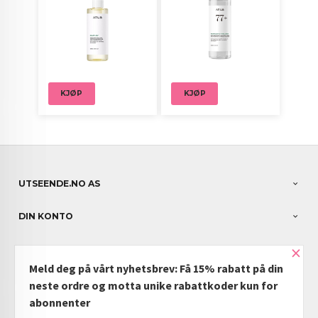
KJØP
KJØP
UTSEENDE.NO AS
DIN KONTO
×
NYHETSBREV
Meld deg på vårt nyhetsbrev: Få 15% rabatt på din
PARTNERE
neste ordre og motta unike rabattkoder kun for
abonnenter