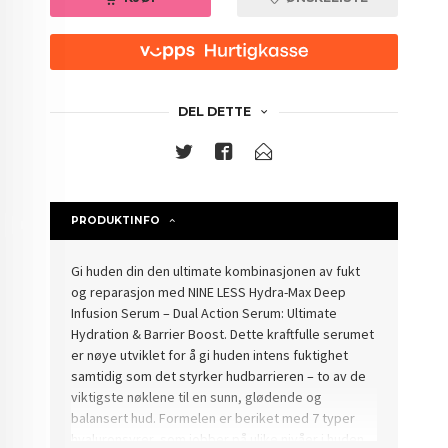
DEL DETTE
PRODUKTINFO
Gi huden din den ultimate kombinasjonen av fukt
og reparasjon med NINE LESS Hydra-Max Deep
Infusion Serum – Dual Action Serum: Ultimate
Hydration & Barrier Boost. Dette kraftfulle serumet
er nøye utviklet for å gi huden intens fuktighet
samtidig som det styrker hudbarrieren – to av de
viktigste nøklene til en sunn, glødende og
balansert hud. Formelen er beriket med 7 typer
hyaluronsyrer, som jobber på ulike nivåer i huden