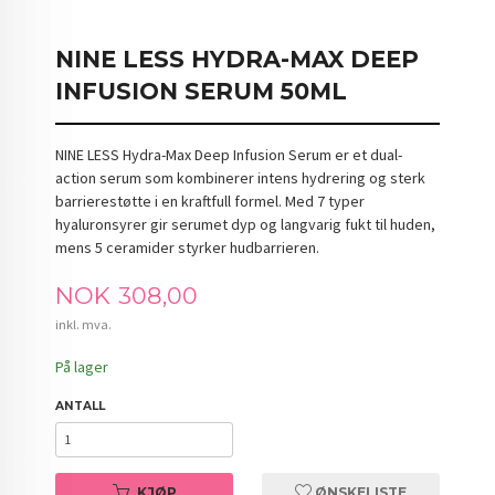
NINE LESS HYDRA-MAX DEEP
INFUSION SERUM 50ML
NINE LESS Hydra-Max Deep Infusion Serum er et dual-
action serum som kombinerer intens hydrering og sterk
barrierestøtte i en kraftfull formel. Med 7 typer
hyaluronsyrer gir serumet dyp og langvarig fukt til huden,
mens 5 ceramider styrker hudbarrieren.
Pris
NOK
308,00
inkl. mva.
På lager
ANTALL
KJØP
ØNSKELISTE