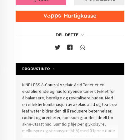
DEL DETTE
PRODUKTINFO
NINE LESS A-Control Azelaic Acid Toner er en
eksfolierende og hudfornyende toner utviklet for
å balansere, berolige og revitalisere huden. Med
en effektiv kombinasjon av azelaic acid og tea tree
leaf water bidrar den til å redusere betennelser,
rødhet og urenheter, noe som gjør den ideell for
akne-utsatt hud. Samtidig hjelper glykolsyre,
melkesyre og sitronsyre (AHA) med å fjerne døde
hudceller, rense porene og forbedre hudens