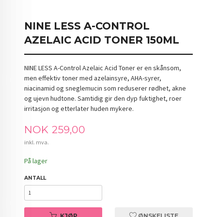
NINE LESS A-CONTROL
AZELAIC ACID TONER 150ML
NINE LESS A-Control Azelaic Acid Toner er en skånsom,
men effektiv toner med azelainsyre, AHA-syrer,
niacinamid og sneglemucin som reduserer rødhet, akne
og ujevn hudtone. Samtidig gir den dyp fuktighet, roer
irritasjon og etterlater huden mykere.
Pris
NOK
259,00
inkl. mva.
På lager
ANTALL
KJØP
ØNSKELISTE