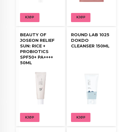
stryk forsiktig over ansikt, hals og brystparti.
Unngå øyeområdet.
KJØP
KJØP
Alternativt, påfør med rene hender og klapp
forsiktig inn i huden til den er absorbert.
BEAUTY OF
ROUND LAB 1025
JOSEON RELIEF
DOKDO
SUN: RICE +
CLEANSER 150ML
PROBIOTICS
SPF50+ PA++++
50ML
KJØP
KJØP