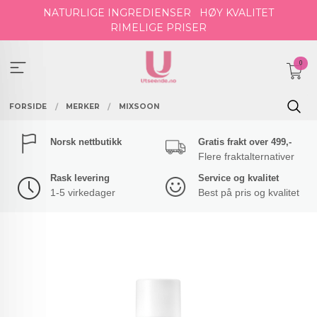
Gå
NATURLIGE INGREDIENSER
HØY KVALITET
til
RIMELIGE PRISER
innholdet
0
FORSIDE
MERKER
MIXSOON
Norsk nettbutikk
Gratis frakt over 499,-
Flere fraktalternativer
Rask levering
Service og kvalitet
1-5 virkedager
Best på pris og kvalitet