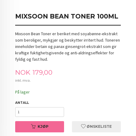
MIXSOON BEAN TONER 100ML
Mixsoon Bean Toner er beriket med soyabønne-ekstrakt
som beroliger, mykgjør og beskytter irritert hud. Toneren
inneholder betain og panax ginsengrot-ekstrakt som gir
kraftige fuktighetsgivende og anti-aldringseffekter for
fyldig og fast hud.
Pris
NOK
179,00
inkl. mva.
På lager
ANTALL
KJØP
ØNSKELISTE