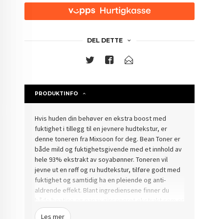
DEL DETTE
PRODUKTINFO
Hvis huden din behøver en ekstra boost med
fuktighet i tillegg til en jevnere hudtekstur, er
denne toneren fra Mixsoon for deg. Bean Toner er
både mild og fuktighetsgivende med et innhold av
hele 93% ekstrakt av soyabønner. Toneren vil
jevne ut en røff og ru hudtekstur, tilføre godt med
fuktighet og samtidig ha en pleiende og anti-
aldrende effekt. Blant ingrediensene finner du
både beatine og panax ginsengrot ekstrakt som er
med på å gi huden en frisk og ny glød, samt rikelig
Les mer