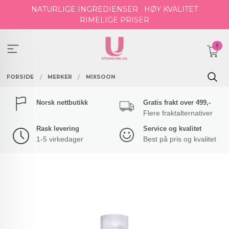
Gå
NATURLIGE INGREDIENSER
HØY KVALITET
til
RIMELIGE PRISER
innholdet
0
FORSIDE
MERKER
MIXSOON
Norsk nettbutikk
Gratis frakt over 499,-
Flere fraktalternativer
Rask levering
Service og kvalitet
1-5 virkedager
Best på pris og kvalitet