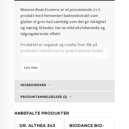
Mixsoon Bean Essence er et prisvinnende 2-i-1-
produkt med fermentert bønneekstrakt som
glatter ut grov hud samtidig som det gir fuktighet
og næring til huden.
Har en mild eksfolierende og
talgregulerende effekt.
Produktet er vegansk og cruelty free. Rik på
probiotisk innhold som er gode bakterier huden
elsker. Antioksidantene vil booste hudens
vitalitet for en eksepsjonell glød! Det er altså med
Les mer
god grunn at Bean Essence har gått viralt og tatt
av på alle sosiale medier.
INGREDIENSER
Veiledning:
Kan brukes daglig for fuktighet.
PRODUKTANMELDELSER (2)
Eller for ekstra effekt:
ANBEFALTE PRODUKTER
1. Påfør essensen på huden og rull den i en sirkel
DR. ALTHEA 345
BIODANCE BIO-