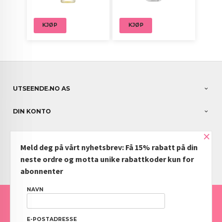
KJØP
KJØP
UTSEENDE.NO AS
DIN KONTO
×
NYHETSBREV
Meld deg på vårt nyhetsbrev: Få 15% rabatt på din
PARTNERE
neste ordre og motta unike rabattkoder kun for
abonnenter
NAVN
FRAKT
KJØPSBETINGELSER
SIKKERHET OG PERSONVERN
NYHETSBREV
BLOGG
OFTE STILTE SPØRSMÅL
E-POSTADRESSE