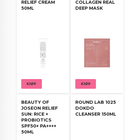
2. Når du føler rester etter å ha massert huden din,
RELIEF CREAM
COLLAGEN REAL
bruk essensen en gang til og masser deretter
50ML
DEEP MASK
huden intenst.
3. Vask av overflødige rester med vann eller tørk
av med en fuktig bomullspute.
* Anbefales å bruke 2-3 ganger i uken.
KJØP
KJØP
BEAUTY OF
ROUND LAB 1025
JOSEON RELIEF
DOKDO
SUN: RICE +
CLEANSER 150ML
PROBIOTICS
SPF50+ PA++++
50ML