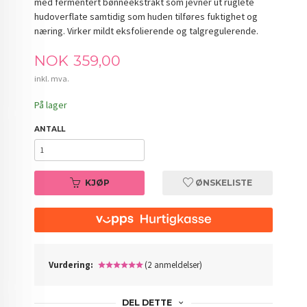
med fermentert bønneekstrakt som jevner ut ruglete
hudoverflate samtidig som huden tilføres fuktighet og
næring. Virker mildt eksfolierende og talgregulerende.
Pris
NOK
359,00
inkl. mva.
På lager
ANTALL
KJØP
ØNSKELISTE
Vurdering:
(2 anmeldelser)
DEL DETTE