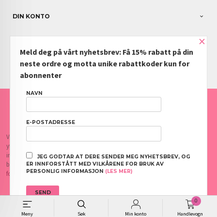
DIN KONTO
×
NYHETSBREV
Meld deg på vårt nyhetsbrev: Få 15% rabatt på din
PARTNERE
neste ordre og motta unike rabattkoder kun for
abonnenter
NAVN
FRAKT
KJØPSBETINGELSER
SIKKERHET OG PERSONVERN
NYHETSBREV
BLOGG
OFTE STILTE SPØRSMÅL
E-POSTADRESSE
Vår nettbutikk bruker cookies slik at du får en bedre kjøpsopplevelse og vi kan
yte deg bedre service. Vi bruker cookies hovedsaklig til å lagre
innloggingsdetaljer og huske hva du har puttet i handlekurven din. Fortsett å
JEG GODTAR AT DERE SENDER MEG NYHETSBREV, OG
bruke siden som normalt om du godtar dette.
Les mer
eller
endre innstillinger
ER INNFORSTÅTT MED VILKÅRENE FOR BRUK AV
PERSONLIG INFORMASJON
(LES MER)
for cookies.
0
// B2B form additional text
Meny
Søk
Min konto
Handlevogn