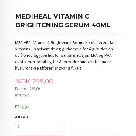
MEDIHEAL VITAMIN C
BRIGHTENING SERUM 40ML
MEDIHEAL Vitamin C Brightening Serum kombinerer stabil
vitamin C, niacinamide og gurkemeie for å gi huden en
strålende og jevn hudtone uten irritasjon. LHA og PHA
eksfolierer forsiktig for å forbedre hudtekstur, mens
hyaluronsyre tilfører langvarig fuktig
Tilbud
NOK
239,00
Førpris:
299,00
Rabatt
inkl. mva.
På lager
ANTALL