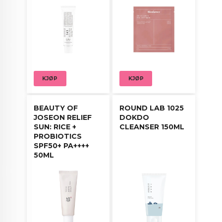
Skyll grundig med lunkent vann.
Bruk 2–3 ganger i uken for best resultat.
Gir ren, frisk og glødende hud – uten irritasjon.
KJØP
KJØP
BEAUTY OF
ROUND LAB 1025
JOSEON RELIEF
DOKDO
SUN: RICE +
CLEANSER 150ML
PROBIOTICS
SPF50+ PA++++
50ML