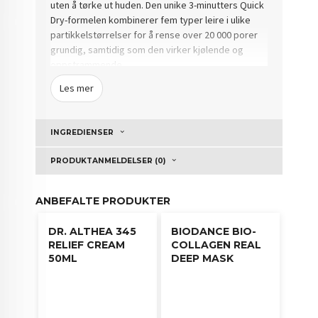
uten å tørke ut huden. Den unike 3-minutters Quick
Dry-formelen kombinerer fem typer leire i ulike
partikkelstørrelser for å rense over 20 000 porer
grundig, samtidig som den virker kjølende og
oppstrammende.
Les mer
Beriket med AHA, BHA og PHA eksfolierer masken
skånsomt, forbedrer hudteksturen og reduserer
synligheten av forstørrede porer. Patenterte
INGREDIENSER
porestrammende ingredienser sørger for en frisk,
jevn og klar hud etter hver bruk.
PRODUKTANMELDELSER (0)
Perfekt for deg som sliter med hudormer, blank T-
sone eller ujevn hudstruktur – og ønsker raske,
ANBEFALTE PRODUKTER
synlige resultater.
DR. ALTHEA 345
BIODANCE BIO-
Bruksanvisning:
RELIEF CREAM
COLLAGEN REAL
50ML
DEEP MASK
Påfør på ren og tørr hud, unngå øye- og
munnområdet.
La virke i 3–5 minutter til masken tørker.