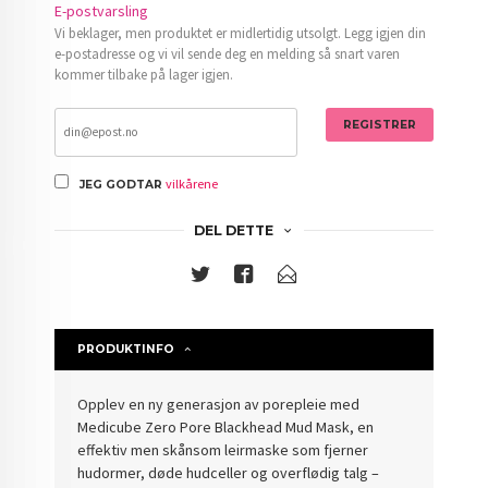
E-postvarsling
Vi beklager, men produktet er midlertidig utsolgt. Legg igjen din
e-postadresse og vi vil sende deg en melding så snart varen
kommer tilbake på lager igjen.
REGISTRER
vilkårene
JEG GODTAR
DEL DETTE
PRODUKTINFO
Opplev en ny generasjon av porepleie med
Medicube Zero Pore Blackhead Mud Mask, en
effektiv men skånsom leirmaske som fjerner
hudormer, døde hudceller og overflødig talg –