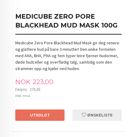
MEDICUBE ZERO PORE
BLACKHEAD MUD MASK 100G
Medicube Zero Pore Blackhead Mud Mask gir deg renere
og glattere hud på bare 3 minutter! Den unike formelen
med AHA, BHA, PHA og fem typer leire fjerner hudormer,
døde hudceller og overflødig talg, samtidig som den
strammer opp og kjøler ned huden.
Tilbud
NOK
223,00
Førpris:
279,00
Rabatt
inkl. mva.
UTSOLGT
ØNSKELISTE