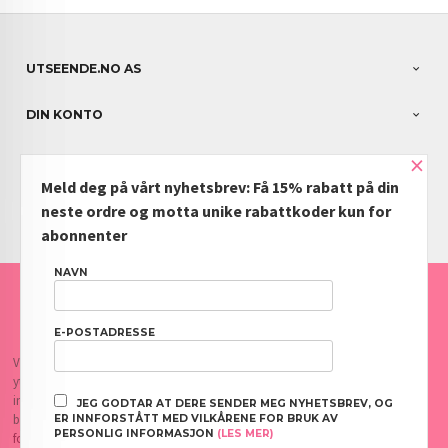
UTSEENDE.NO AS
DIN KONTO
×
NYHETSBREV
Meld deg på vårt nyhetsbrev: Få 15% rabatt på din
PARTNERE
neste ordre og motta unike rabattkoder kun for
abonnenter
NAVN
FRAKT
KJØPSBETINGELSER
SIKKERHET OG PERSONVERN
NYHETSBREV
BLOGG
OFTE STILTE SPØRSMÅL
E-POSTADRESSE
Vår nettbutikk bruker cookies slik at du får en bedre kjøpsopplevelse og vi kan
yte deg bedre service. Vi bruker cookies hovedsaklig til å lagre
innloggingsdetaljer og huske hva du har puttet i handlekurven din. Fortsett å
JEG GODTAR AT DERE SENDER MEG NYHETSBREV, OG
bruke siden som normalt om du godtar dette.
Les mer
eller
endre innstillinger
ER INNFORSTÅTT MED VILKÅRENE FOR BRUK AV
PERSONLIG INFORMASJON
(LES MER)
for cookies.