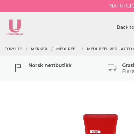
Gå
NATURLI
Lukk
til
innholdet
PRODUKTER
Back to
FORSIDE
MERKER
MEDI-PEEL
MEDI-PEEL RED LACTO
Norsk nettbutikk
Grat
Flere