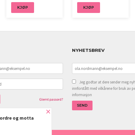
KJØP
KJØP
NYHETSBREV
Jeg godtar at dere sender meg nyh
innforstått med vilkårene for bruk av p
informasjon
Glemt passord?
×
e ordre og motta