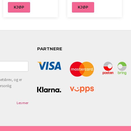
KJØP
KJØP
PARTNERE
etsbrev, og er
ersonlig
Les mer