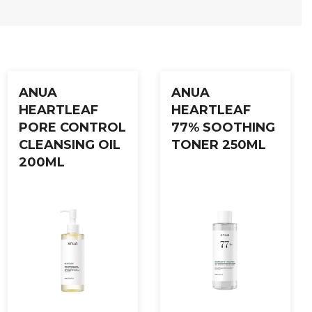
ent film (20–30 minutter). Fjern forsiktig fra kantene eller
ANUA
ANUA
HEARTLEAF
HEARTLEAF
PORE CONTROL
77% SOOTHING
CLEANSING OIL
TONER 250ML
200ML