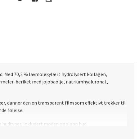
ød. Med 70,2 % lavmolekylært hydrolysert kollagen,
formelen beriket med jojobaolje, natriumhyaluronat,
ker, danner den en transparent film som effektivt trekker til
de følelse.
 hudtyper, inkludert moden og slapp hud.