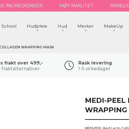
GE INGREDIENSER
HØY KVALITET
RIMELI
 School
Hudpleie
Hud
Merker
MakeUp
 COLLAGEN WRAPPING MASK
is frakt over 499,-
Rask levering
 fraktalternativer
1-5 virkedager
MEDI-PEEL
WRAPPING
MEDI-PEEL Red Lacto Col