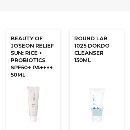
- og munnområdet. La masken tørke helt til den danner en transpar
BEAUTY OF
ROUND LAB
JOSEON RELIEF
1025 DOKDO
SUN: RICE +
CLEANSER
PROBIOTICS
150ML
SPF50+ PA++++
50ML