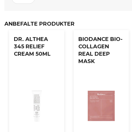
Etter rens, påfør et jevnt lag over hele ansiktet, unngå øye
skyll med lunkent vann.
ANBEFALTE PRODUKTER
DR. ALTHEA
BIODANCE BIO-
345 RELIEF
COLLAGEN
CREAM 50ML
REAL DEEP
MASK