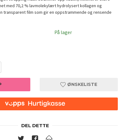
ighet med 70,2 % lavmolekylært hydrolysert kollagen og
il en transparent film som gir en oppstrammende og rensende
På lager
P
ØNSKELISTE
 Mask
MEDI-PE
DEL DETTE