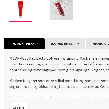
PRODUKTINFO
INGREDIENSER
PRODUKTA
MEDI-PEEL Red Lacto Collagen Wrapping Mask er en innovativ
absorberes næringsstoffene effektivt og bidrar til å stramm
panthenol og butylenglykol, som gir langvarig fuktighet, st
Masken fungerer som en vertikal pore-lifting pack, noe som gi
seg urenheter og bidrar til å gi en fastere hudstruktur. R
MEDI-PEEL Red Lacto Collagen Wrapping Mask er perfekt for
Les mer
Bruksanvisning: