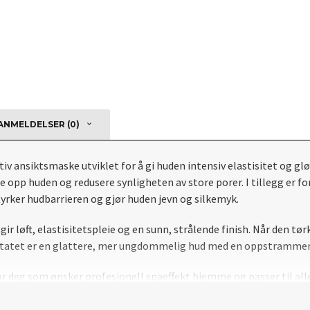
NMELDELSER (0)
 ansiktsmaske utviklet for å gi huden intensiv elastisitet og gl
e opp huden og redusere synligheten av store porer. I tillegg er 
yrker hudbarrieren og gjør huden jevn og silkemyk.
r løft, elastisitetspleie og en sunn, strålende finish. Når den tør
esultatet er en glattere, mer ungdommelig hud med en oppstrammen
 deg som ønsker profesjonell spaeffekt hjemme og passer til alle