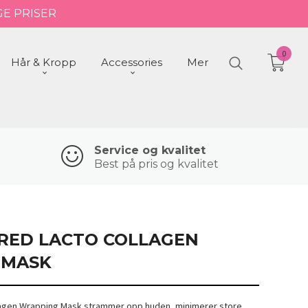
GE PRISER
0
Hår & Kropp
Accessories
Mer
Service og kvalitet
Best på pris og kvalitet
 RED LACTO COLLAGEN
 MASK
lagen Wrapping Mask strammer opp huden, minimerer store