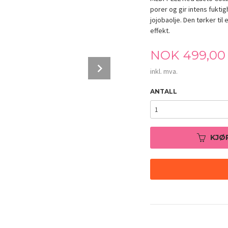
porer og gir intens fukt
jojobaolje. Den tørker t
effekt.
Pris
NOK
499,00
Next
inkl. mva.
ANTALL
KJØ
MEDI-PEEL Red Lacto Collagen Wrapping