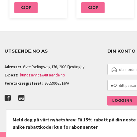
KJØP
KJØP
UTSEENDE.NO AS
DIN KONTO
E-
Adresse:
Øvre Rælingsveg 176, 2008 Fjerdingby
POSTADRESSE
E-post:
kundeservice@utseende.no
DITT
Foretaksregisteret:
926590685 MVA
PASSORD
Meld deg på vårt nyhetsbrev: Få 15% rabatt på din nest
unike rabattkoder kun for abonnenter