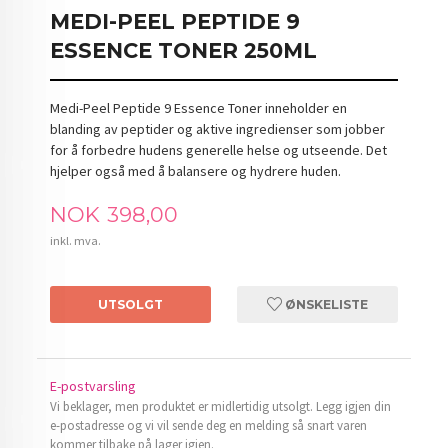
MEDI-PEEL PEPTIDE 9
ESSENCE TONER 250ML
Medi-Peel Peptide 9 Essence Toner inneholder en
blanding av peptider og aktive ingredienser som jobber
for å forbedre hudens generelle helse og utseende. Det
hjelper også med å balansere og hydrere huden.
Pris
NOK
398,00
inkl. mva.
UTSOLGT
ØNSKELISTE
E-postvarsling
Vi beklager, men produktet er midlertidig utsolgt. Legg igjen din
e-postadresse og vi vil sende deg en melding så snart varen
kommer tilbake på lager igjen.