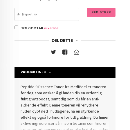
REGISTRER
vilkårene
JEG GODTAR
DEL DETTE
PRODUKTINFO
Peptide 9 Essence Toner fra MediPeel er toneren
for deg som ønsker å gi huden din en ordentlig
fuktighetsboost, samtidig som du får en anti-
aldrende effekt. Denne toneren vil rehydrere
huden dypt ned i hudlagene, ha en styrkende
effekt og også forhindre for tidlig aldring. Du finner
aktive ingredienser sånn som betaine som lindrer
irritasjon, adenosine som øker elastisitet og virker