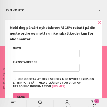
DIN KONTO
×
NYHETSBREV
Meld deg på vårt nyhetsbrev: Få 15% rabatt på din
PARTNERE
neste ordre og motta unike rabattkoder kun for
abonnenter
NAVN
FRAKT
KJØPSBETINGELSER
SIKKERHET OG PERSONVERN
NYHETSBREV
BLOGG
OFTE STILTE SPØRSMÅL
E-POSTADRESSE
Vår nettbutikk bruker cookies slik at du får en bedre kjøpsopplevelse og vi kan
yte deg bedre service. Vi bruker cookies hovedsaklig til å lagre
innloggingsdetaljer og huske hva du har puttet i handlekurven din. Fortsett å
JEG GODTAR AT DERE SENDER MEG NYHETSBREV, OG
bruke siden som normalt om du godtar dette.
Les mer
eller
endre innstillinger
ER INNFORSTÅTT MED VILKÅRENE FOR BRUK AV
PERSONLIG INFORMASJON
(LES MER)
for cookies.
0