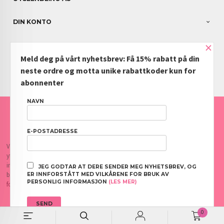
DIN KONTO
×
NYHETSBREV
Meld deg på vårt nyhetsbrev: Få 15% rabatt på din
PARTNERE
neste ordre og motta unike rabattkoder kun for
abonnenter
NAVN
FRAKT
KJØPSBETINGELSER
SIKKERHET OG PERSONVERN
NYHETSBREV
BLOGG
OFTE STILTE SPØRSMÅL
E-POSTADRESSE
Vår nettbutikk bruker cookies slik at du får en bedre kjøpsopplevelse og vi kan
yte deg bedre service. Vi bruker cookies hovedsaklig til å lagre
innloggingsdetaljer og huske hva du har puttet i handlekurven din. Fortsett å
JEG GODTAR AT DERE SENDER MEG NYHETSBREV, OG
bruke siden som normalt om du godtar dette.
Les mer
eller
endre innstillinger
ER INNFORSTÅTT MED VILKÅRENE FOR BRUK AV
PERSONLIG INFORMASJON
(LES MER)
for cookies.
0