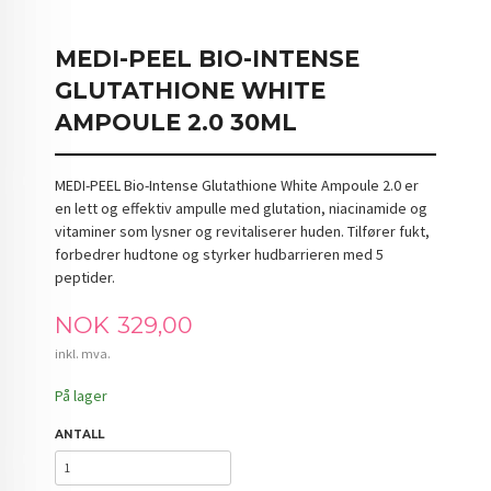
MEDI-PEEL BIO-INTENSE
GLUTATHIONE WHITE
AMPOULE 2.0 30ML
MEDI-PEEL Bio-Intense Glutathione White Ampoule 2.0 er
en lett og effektiv ampulle med glutation, niacinamide og
vitaminer som lysner og revitaliserer huden. Tilfører fukt,
forbedrer hudtone og styrker hudbarrieren med 5
peptider.
Pris
NOK
329,00
inkl. mva.
På lager
ANTALL