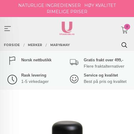
Gå
NATURLIGE INGREDIENSER
HØY KVALITET
til
RIMELIGE PRISER
innholdet
0
FORSIDE
MERKER
MARY&MAY
Norsk nettbutikk
Gratis frakt over 499,-
Flere fraktalternativer
Rask levering
Service og kvalitet
1-5 virkedager
Best på pris og kvalitet