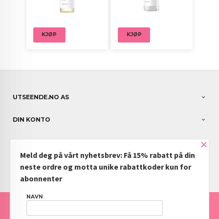
KJØP
KJØP
UTSEENDE.NO AS
DIN KONTO
×
NYHETSBREV
Meld deg på vårt nyhetsbrev: Få 15% rabatt på din
PARTNERE
neste ordre og motta unike rabattkoder kun for
abonnenter
NAVN
FRAKT
KJØPSBETINGELSER
SIKKERHET OG PERSONVERN