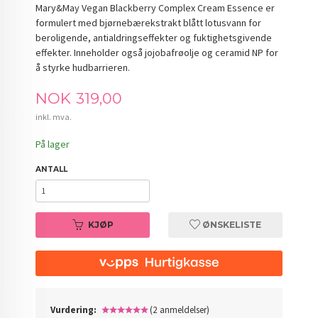
Mary&May Vegan Blackberry Complex Cream Essence er
formulert med bjørnebærekstrakt blått lotusvann for
beroligende, antialdringseffekter og fuktighetsgivende
effekter. Inneholder også jojobafrøolje og ceramid NP for
å styrke hudbarrieren.
Pris
NOK
319,00
inkl. mva.
På lager
ANTALL
KJØP
ØNSKELISTE
Vurdering:
(2 anmeldelser)