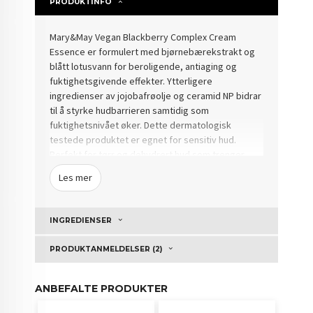
PRODUKTINFO
Mary&May
Vegan Blackberry Complex Cream
Essence er formulert med bjørnebærekstrakt og
blått lotusvann for beroligende, antiaging og
fuktighetsgivende effekter.
Ytterligere
ingredienser av jojobafrøolje og ceramid NP bidrar
til å styrke hudbarrieren samtidig som
fuktighetsnivået øker.
Dette dermatologisk
testede produktet er egnet for sensitiv hud.
Perfekt for tørr og dehydrert hud som trenger
intens fuktighet og næring.
Les mer
Husk å riste flasken grundig for å blande krem- og
essenslagene før du påfører en moderat mengde i
INGREDIENSER
ansiktet.
PRODUKTANMELDELSER (2)
ANBEFALTE PRODUKTER