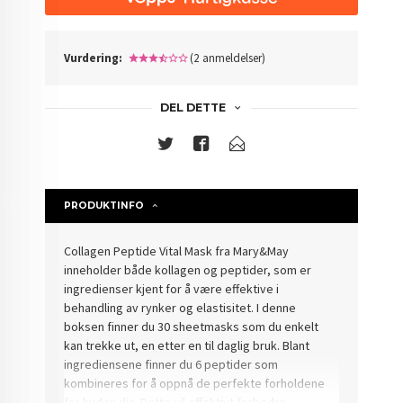
Vurdering:
(2 anmeldelser)
DEL DETTE
PRODUKTINFO
Collagen Peptide Vital Mask fra Mary&May
inneholder både kollagen og peptider, som er
ingredienser kjent for å være effektive i
behandling av rynker og elastisitet.
I denne
boksen finner du 30 sheetmasks som du enkelt
kan trekke ut, en etter en til daglig bruk.
Blant
ingrediensene finner du 6 peptider som
kombineres for å oppnå de perfekte forholdene
for huden din.
Dette vil effektivt forbedre