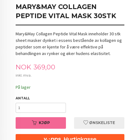
MARY&MAY COLLAGEN
PEPTIDE VITAL MASK 30STK
Mary&May Collagen Peptide Vital Mask inneholder 30 stk
sheet masker dynket i essens bestående av kollagen og
peptider som er kjente for å være effektive på
behandlingen av rynker og øker hudens elastisitet.
Pris
NOK
369,00
inkl. mva.
På lager
ANTALL
KJØP
ØNSKELISTE