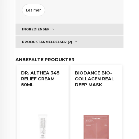
eksisterende rynker og forhindre utseendet på
Les mer
nye, samtidig som huden din får økt regenerativ
evne, noe som gir masken en anti-aging effekt.
Produktet er allergivennlig og kommer i laken som
INGREDIENSER
lett tilpasser seg formen på huden og vil derfor
lett frigjøre alle næringsstoffene huden din
PRODUKTANMELDELSER (2)
trenger.
Dette gjør også masken perfekt for
sensitiv hud uten irritasjon.
ANBEFALTE PRODUKTER
DR. ALTHEA 345
BIODANCE BIO-
Bruksanvisning:
RELIEF CREAM
COLLAGEN REAL
50ML
DEEP MASK
Masken brukes ved å trekke ut en sheet mask ved
hjelp av den lille pinsetten og plassere den på
ansiktet.
Fjern etter 15-20 minutter, hvor du
deretter masserer inn overflødig produkt.