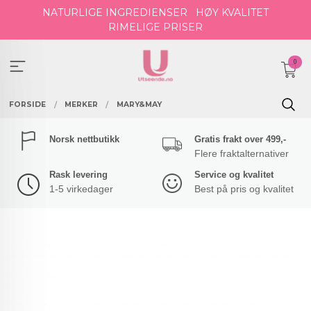
Gå
NATURLIGE INGREDIENSER
HØY KVALITET
til
RIMELIGE PRISER
innholdet
0
FORSIDE
MERKER
MARY&MAY
Norsk nettbutikk
Gratis frakt over 499,-
Flere fraktalternativer
Rask levering
Service og kvalitet
1-5 virkedager
Best på pris og kvalitet